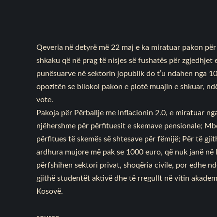
Qeveria në detyrë më 22 maj e ka miratuar pakon për 
shkaku që në prag të nisjes së fushatës për zgjedhjet 
punësuarve në sektorin jopublik do t’u ndahen nga 1
opozitën se bllokoi pakon e plotë muajin e shkuar, ndë
vote.
Pakoja për Përballje me Inflacionin 2.0, e miratuar n
njëhershme për përfituesit e skemave pensionale; Mbës
përfitues të skemës së shtesave për fëmijë; Për të gjit
ardhura mujore më pak se 1000 euro, që nuk janë në l
përfshihen sektori privat, shoqëria civile, por edhe nd
gjithë studentët aktivë dhe të rregullt në vitin akade
Kosovë.