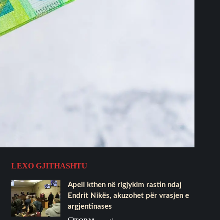
LEXO GJITHASHTU
Apeli kthen në rigjykim rastin ndaj
Endrit Nikës, akuzohet për vrasjen e
argjentinases