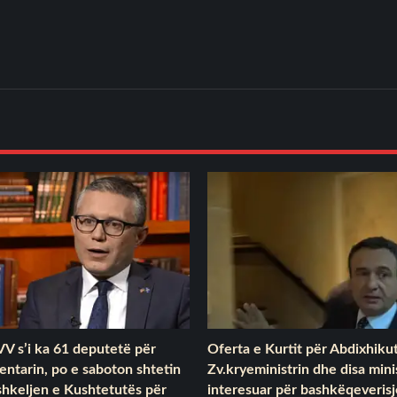
V s’i ka 61 deputetë për
Oferta e Kurtit për Abdixhikut
ntarin, po e saboton shtetin
Zv.kryeministrin dhe disa minis
shkeljen e Kushtetutës për
interesuar për bashkëqeverisj