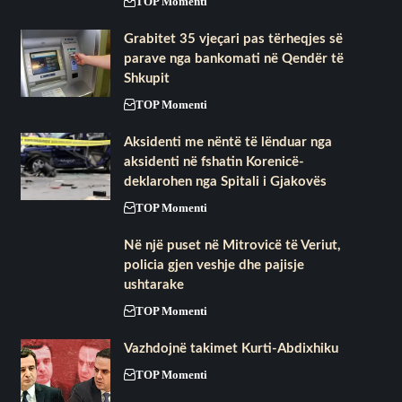
TOP Momenti
Grabitet 35 vjeçari pas tërheqjes së
parave nga bankomati në Qendër të
Shkupit
TOP Momenti
Aksidenti me nëntë të lënduar nga
aksidenti në fshatin Korenicë-
deklarohen nga Spitali i Gjakovës
TOP Momenti
Në një puset në Mitrovicë të Veriut,
policia gjen veshje dhe pajisje
ushtarake
TOP Momenti
Vazhdojnë takimet Kurti-Abdixhiku
TOP Momenti