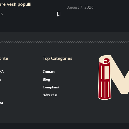
rë vesh populli
August 7, 2026
26
rite
Top Categories
NA
Contact
e
Blog
Complaint
Advertise
na