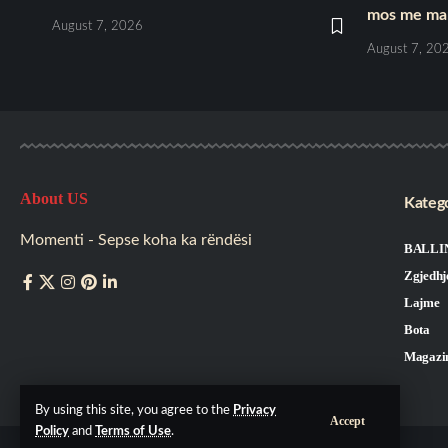
mos me mar
August 7, 2026
August 7, 20
About US
Katego
Momenti - Sepse koha ka rëndësi
BALLI
Zgjedhj
Lajme
Bota
Magazi
By using this site, you agree to the
Privacy
Accept
Policy
and
Terms of Use
.