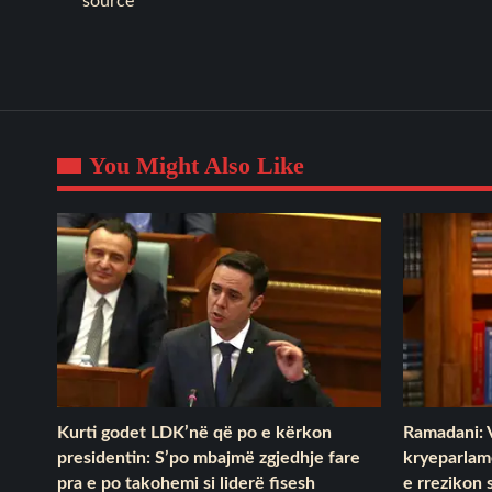
source
You Might Also Like
Kurti godet LDK’në që po e kërkon
Ramadani: V
presidentin: S’po mbajmë zgjedhje fare
kryeparlame
pra e po takohemi si liderë fisesh
e rrezikon 