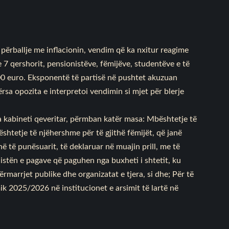
përballje me inflacionin, vendim që ka nxitur reagime
e 7 qershorit, pensionistëve, fëmijëve, studentëve e të
00 euro. Eksponentë të partisë në pushtet akuzuan
rsa opozita e interpretoi vendimin si mjet për blerje
ga kabineti qeveritar, përmban katër masa: Mbështetje të
htetje të njëhershme për të gjithë fëmijët, që janë
hë të punësuarit, të deklaruar në muajin prill, me të
istën e pagave që paguhen nga buxheti i shtetit, ku
ërmarrjet publike dhe organizatat e tjera, si dhe; Për të
mik 2025/2026 në institucionet e arsimit të lartë në