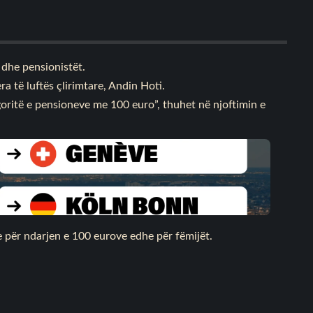
 dhe pensionistët.
ra të luftës çlirimtare, Andin Hoti.
oritë e pensioneve me 100 euro”, thuhet në njoftimin e
he për ndarjen e 100 eurove edhe për fëmijët.