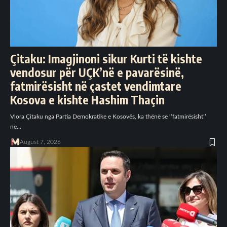
Çitaku: Imagjinoni sikur Kurti të kishte
vendosur për UÇK’në e pavarësinë,
fatmirësisht në çastet vendimtare
Kosova e kishte Hashim Thaçin
Vlora Çitaku nga Partia Demokratike e Kosovës, ka thënë se ‘‘fatmirësisht’’
në…
August 7, 2026