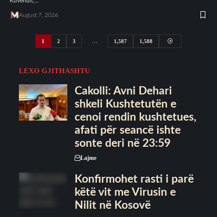
Kuvendit,…
August 7, 2026
1
2
3
…
1,587
1,588
LEXO GJITHASHTU
Cakolli: Avni Dehari
shkeli Kushtetutën e
cenoi rendin kushtetues,
afati për seancë ishte
sonte deri në 23:59
Lajme
Konfirmohet rasti i parë
këtë vit me Virusin e
Nilit në Kosovë