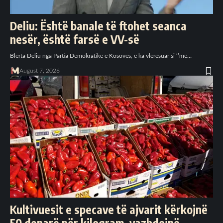
Deliu: Është banale të ftohet seanca
nesër, është farsë e VV-së
Blerta Deliu nga Partia Demokratike e Kosovës, e ka vlerësuar si ‘’më…
August 7, 2026
Kultivuesit e specave të ajvarit kërkojnë
50 denarë për kilogram, vazhdojnë