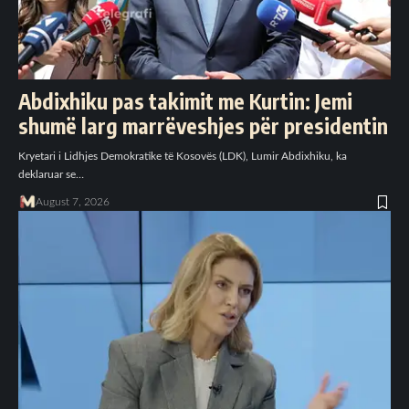
Abdixhiku pas takimit me Kurtin: Jemi
shumë larg marrëveshjes për presidentin
Kryetari i Lidhjes Demokratike të Kosovës (LDK), Lumir Abdixhiku, ka
deklaruar se…
August 7, 2026