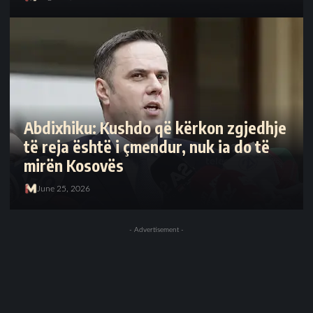
Abdixhiku: Kushdo që kërkon zgjedhje
të reja është i çmendur, nuk ia do të
mirën Kosovës
June 25, 2026
- Advertisement -