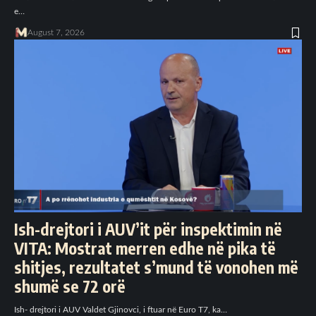
e…
August 7, 2026
Ish-drejtori i AUV’it për inspektimin në
VITA: Mostrat merren edhe në pika të
shitjes, rezultatet s’mund të vonohen më
shumë se 72 orë
Ish- drejtori i AUV Valdet Gjinovci, i ftuar në Euro T7, ka…