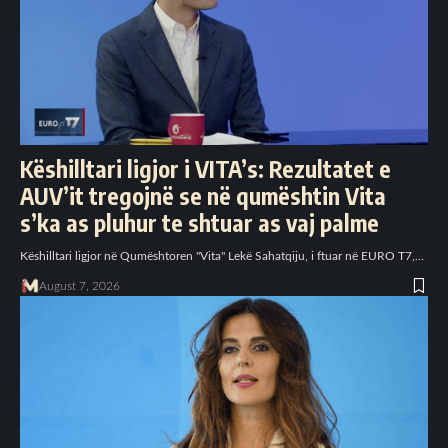
Këshilltari ligjor i VITA’s: Rezultatet e
AUV’it tregojnë se në qumështin Vita
s’ka as pluhur te shtuar as vaj palme
Këshilltari ligjor në Qumështoren "Vita" Lekë Sahatqiju, i ftuar në EURO T7,…
August 7, 2026