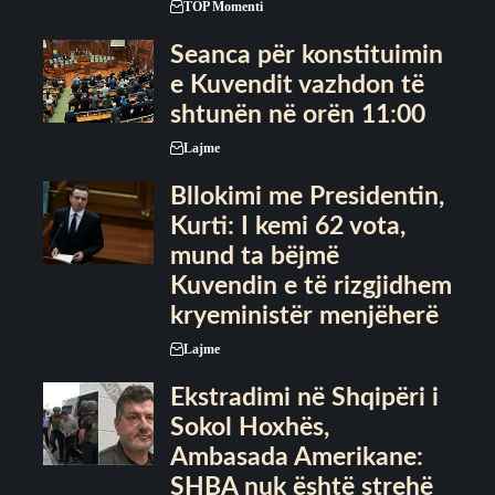
TOP Momenti
Seanca për konstituimin
e Kuvendit vazhdon të
shtunën në orën 11:00
Lajme
Bllokimi me Presidentin,
Kurti: I kemi 62 vota,
mund ta bëjmë
Kuvendin e të rizgjidhem
kryeministër menjëherë
Lajme
Ekstradimi në Shqipëri i
Sokol Hoxhës,
Ambasada Amerikane:
SHBA nuk është strehë