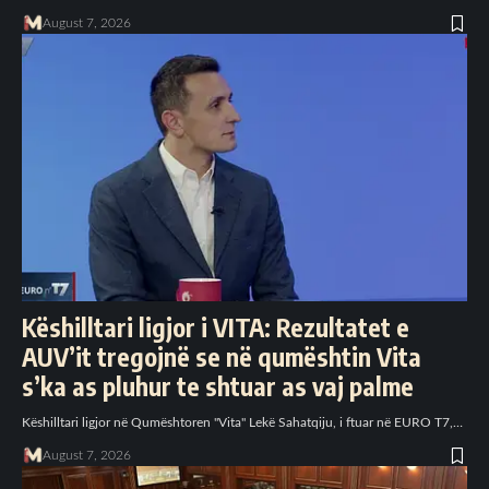
August 7, 2026
Këshilltari ligjor i VITA: Rezultatet e
AUV’it tregojnë se në qumështin Vita
s’ka as pluhur te shtuar as vaj palme
Këshilltari ligjor në Qumështoren "Vita" Lekë Sahatqiju, i ftuar në EURO T7,…
August 7, 2026