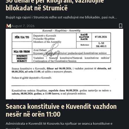
bllokadat në Strumicë
Bujqit nga rajoni i Strumicës edhe sot vazhdojnë me bllokadën, pasi nuk…
August 7, 2026
Seanca konstituive e Kuvendit vazhdon
nesër në orën 11:00
Administrata e Kuvendit të Kosovës ka njoftuar se seanca konstituive e