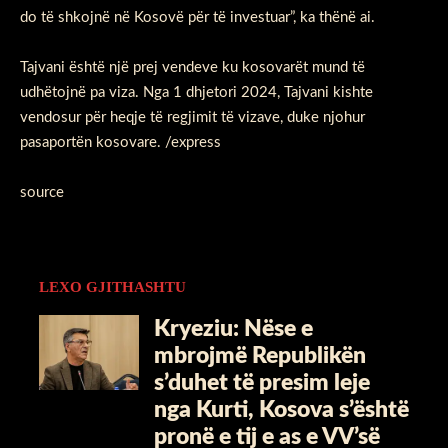
do të shkojnë në Kosovë për të investuar”, ka thënë ai.
Tajvani është një prej vendeve ku kosovarët mund të
udhëtojnë pa viza. Nga 1 dhjetori 2024, Tajvani kishte
vendosur për heqje të regjimit të vizave, duke njohur
pasaportën kosovare. /express
source
LEXO GJITHASHTU
Kryeziu: Nëse e
mbrojmë Republikën
s’duhet të presim leje
nga Kurti, Kosova s’është
pronë e tij e as e VV’së