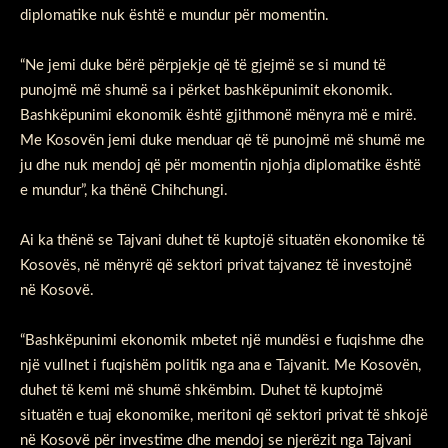
diplomatike nuk është e mundur për momentin.
“Ne jemi duke bërë përpjekje që të gjejmë se si mund të
punojmë më shumë sa i përket bashkëpunimit ekonomik.
Bashkëpunimi ekonomik është gjithmonë mënyra më e mirë.
Me Kosovën jemi duke menduar që të punojmë më shumë me
ju dhe nuk mendoj që për momentin njohja diplomatike është
e mundur”, ka thënë Chihchungi.
Ai ka thënë se Tajvani duhet të kuptojë situatën ekonomike të
Kosovës, në mënyrë që sektori privat tajvanez të investojnë
në Kosovë.
“Bashkëpunimi ekonomik mbetet një mundësi e fuqishme dhe
një vullnet i fuqishëm politik nga ana e Tajvanit. Me Kosovën,
duhet të kemi më shumë shkëmbim. Duhet të kuptojmë
situatën e tuaj ekonomike, meritoni që sektori privat të shkojë
në Kosovë për investime dhe mendoj se njerëzit nga Tajvani