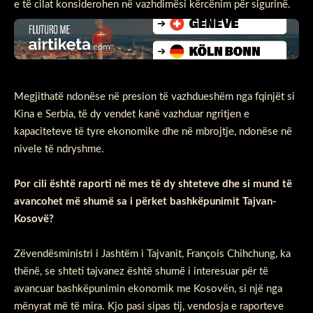
e të cilat konsiderohen në vazhdimësi kërcënim për sigurinë.
Megjithatë ndonëse në presion të vazhdueshëm nga fqinjët si
Kina e Serbia, të dy vendet kanë vazhduar ngritjen e
kapaciteteve të tyre ekonomike dhe në mbrojtje, ndonëse në
nivele të ndryshme.
Por cili është raporti në mes të dy shteteve dhe si mund të
avancohet më shumë sa i përket bashkëpunimit Tajvan-
Kosovë?
Zëvendësministri i Jashtëm i Tajvanit, François Chihchung, ka
thënë, se shteti tajvanez është shumë i interesuar për të
avancuar bashkëpunimin ekonomik me Kosovën, si një nga
mënyrat më të mira. Kjo pasi sipas tij, vendosja e raporteve