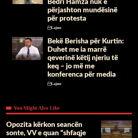
Bedri Hamza nuk e
përjashton mundësinë
për protesta
Lajme
Bekë Berisha për Kurtin:
Duhet me ia marrë
qeverinë këtij njeriu të
keq – jo më me
konferenca për media
Lajme
You Might Also Like
Opozita kërkon seancën
sonte, VV e quan “shfaqje