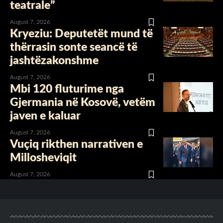
teatrale”
August 7, 2026
Kryeziu: Deputetët mund të
thërrasin sonte seancë të
jashtëzakonshme
August 7, 2026
Mbi 120 fluturime nga
Gjermania në Kosovë, vetëm
javen e kaluar
August 7, 2026
Vuçiq rikthen narrativen e
Millosheviqit
August 7, 2026