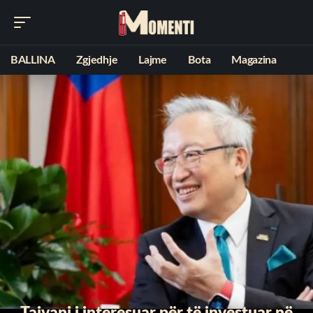
BALLINA
Zgjedhje
Lajme
Bota
Magazina
Tajvani i interesuar për të investuar në