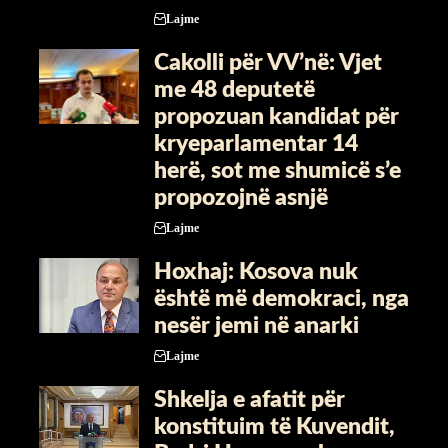
Lajme
Cakolli për VV’në: Vjet
me 48 deputetë
propozuan kandidat për
kryeparlamentar 14
herë, sot me shumicë s’e
propozojnë asnjë
Lajme
Hoxhaj: Kosova nuk
është më demokraci, nga
nesër jemi në anarki
Lajme
Shkelja e afatit për
konstituim të Kuvendit,