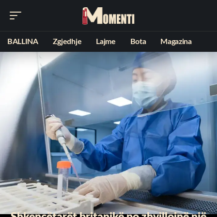
BALLINA
Zgjedhje
Lajme
Bota
Magazina
Shkencëtarët britanikë po zhvillojnë një