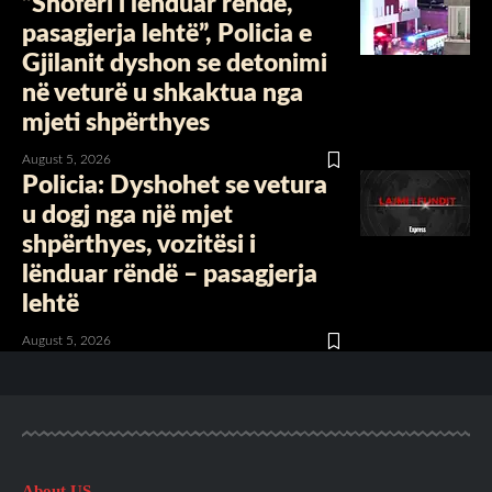
“Shoferi i lënduar rëndë,
pasagjerja lehtë”, Policia e
Gjilanit dyshon se detonimi
në veturë u shkaktua nga
mjeti shpërthyes
August 5, 2026
Policia: Dyshohet se vetura
u dogj nga një mjet
shpërthyes, vozitësi i
lënduar rëndë – pasagjerja
lehtë
August 5, 2026
About US