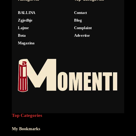
BALLINA
Contact
Zgjedhje
Blog
Lajme
Complaint
Bota
Advertise
Magazina
Top Categories
My Bookmarks