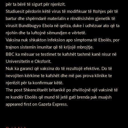
për ta bërë të sigurt për njerëzit.
Studiuesit përdorin këtë virus të modifikuar të ftohjes për të
bartur dhe shpërndarë materialin e rëndësishëm gjenetik të
virusit Bundibugyo Ebola në qeliza, duke i udhëzuar ato që ta
njohin dhe ta luftojnë sëmundjen e vërtetë.
Vaksina nuk shkakton infeksion apo simptoma të Ebolës, por
trajnon sistemin imunitar që të krijojë mbrojtje.
BBC ka mësuar se testimet te kafshët tashmë kanë nisur në
Universitetin e Oksforit.
Nuk ka garanci që vaksina do të rezultojë efektive. Do të
nevojiten kërkime te kafshët dhe më pas prova klinike te
njerëzit për ta konfirmuar këtë.
The post
Shkencëtarët britanikë po zhvillojnë një vaksinë të
re kundër Ebolës që mund të jetë gati brenda pak muajsh
appeared first on
Gazeta Express
.