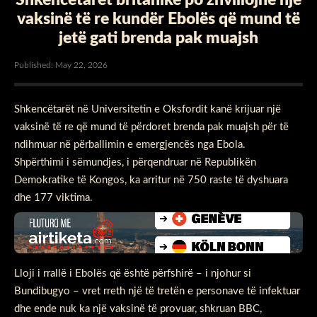
vaksinë të re kundër Ebolës që mund të
jetë gati brenda pak muajsh
Published: May 22, 2026
Shkencëtarët në Universitetin e Oksfordit kanë krijuar një
vaksinë të re që mund të përdoret brenda pak muajsh për të
ndihmuar në përballimin e emergjencës nga Ebola.
Shpërthimi i sëmundjes, i përqendruar në Republikën
Demokratike të Kongos, ka arritur në 750 raste të dyshuara
dhe 177 viktima.
Lloji i rrallë i Ebolës që është përfshirë – i njohur si
Bundibugyo – vret rreth një të tretën e personave të infektuar
dhe ende nuk ka një vaksinë të provuar, shkruan BBC,