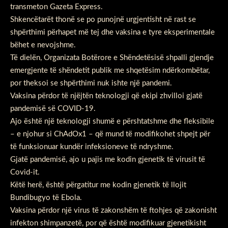
transmeton Gazeta Express.
Shkencëtarët thonë se po punojnë urgjentisht në rast se
shpërthimi përhapet më tej dhe vaksina e tyre eksperimentale
bëhet e nevojshme.
Të dielën, Organizata Botërore e Shëndetësisë shpalli gjendje
emergjente të shëndetit publik me shqetësim ndërkombëtar,
por theksoi se shpërthimi nuk ishte një pandemi.
Vaksina përdor të njëjtën teknologji që ekipi zhvilloi gjatë
pandemisë së COVID-19.
Ajo është një teknologji shumë e përshtatshme dhe fleksibile
– e njohur si ChAdOx1 – që mund të modifikohet shpejt për
të funksionuar kundër infeksioneve të ndryshme.
Gjatë pandemisë, ajo u pajis me kodin gjenetik të virusit të
Covid-it.
Këtë herë, është përgatitur me kodin gjenetik të llojit
Bundibugyo të Ebola.
Vaksina përdor një virus të zakonshëm të ftohjes që zakonisht
infekton shimpanzetë, por që është modifikuar gjenetikisht