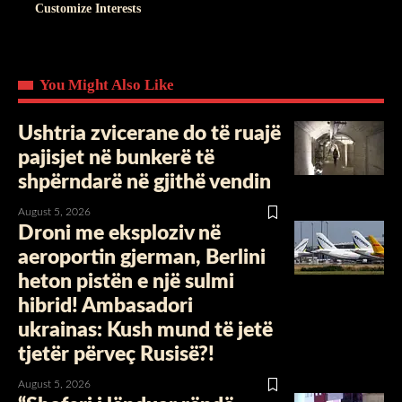
Customize Interests
You Might Also Like
Ushtria zvicerane do të ruajë
pajisjet në bunkerë të
shpërndarë në gjithë vendin
August 5, 2026
Droni me eksploziv në
aeroportin gjerman, Berlini
heton pistën e një sulmi
hibrid! Ambasadori
ukrainas: Kush mund të jetë
tjetër përveç Rusisë?!
August 5, 2026