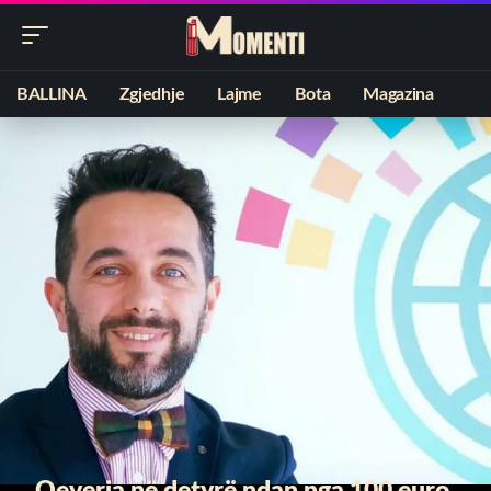
BALLINA
Zgjedhje
Lajme
Bota
Magazina
Qeveria në detyrë ndan nga 100 euro,