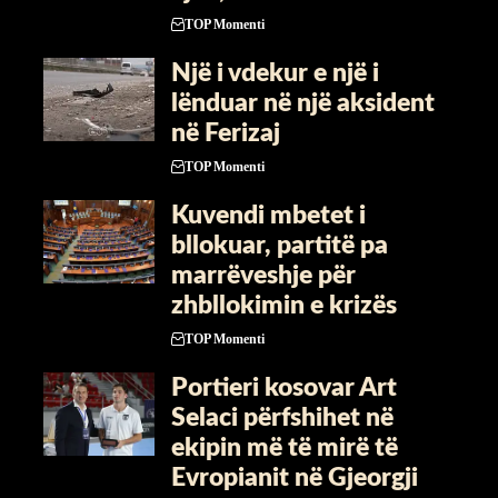
TOP Momenti
Një i vdekur e një i
lënduar në një aksident
në Ferizaj
TOP Momenti
Kuvendi mbetet i
bllokuar, partitë pa
marrëveshje për
zhbllokimin e krizës
TOP Momenti
Portieri kosovar Art
Selaci përfshihet në
ekipin më të mirë të
Evropianit në Gjeorgji