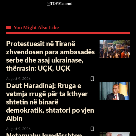
TOP Momenti
You Might Also Like
Protestuesit në Tiranë
zhvendosen para ambasadës
serbe dhe asaj ukrainase,
thërrasin: UÇK, UÇK
August 9, 2026
Daut Haradinaj: Rruga e
vetmja rrugë për ta kthyer
shtetin në binarë
demokratik, shtatori po vjen
Albin
August 9, 2026
Netanyahu kundërshton