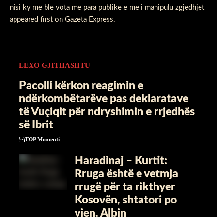
nisi ky me ble vota me para publike e me i manipulu zgjedhjet
appeared first on Gazeta Express.
LEXO GJITHASHTU
Pacolli kërkon reagimin e
ndërkombëtarëve pas deklaratave
të Vuçiqit për ndryshimin e rrjedhës
së Ibrit
TOP Momenti
Haradinaj – Kurtit:
Rruga është e vetmja
rrugë për ta rikthyer
Kosovën, shtatori po
vjen, Albin