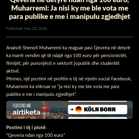
Muharremi: Ja nisi ky me ble vota me
para publike e me i manipulu zgjedhjet
Published: May 22, 2026
Analsiti Shenoll Muharremi ka reaguar pasi Qeveria në detyrë
ka marrë vendim që të ndajë nga 100 euro për pensionistët,
fëmijët, për punonjësit e sektorit jopublik dhe studentët
aktivë.
Përmes, një postimi në profilin e tij në rrjetin social Facebook,
Muharremi ka shkruar se “ja nisi ky me ble vota me para
publike e me i manipulu zgjedhjet”.
Postimi i tij i plotë:
“Qeveria ndan nga 100 euro”