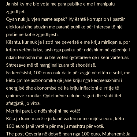
Ja nisi ky me ble vota me para publike e me i manipulu
zgjedhjet.
Qysh nuk ju vjen marre aspak? Ky është korrupsion i pastër
elektoral dhe abuzim me paranë publike për interesa të një
partie në kohë zgjedhjesh.
Kështu, kur nuk je i zoti me qeverisë e me kriju mirëqenie, por
krijon vetëm kriza, tash nga paniku për ndëshkim në zgjedhje i
ndani lëmosha me ua ble votën qytetarëve që i keni varfëruar.
Shtresave më të margjinalizuara të shoqërisë.
Fatkeqësisht, 100 euro nuk dalin për asgjë në ditën e sotit, me
këto çmime astronomike që janë kriju nga keqmenaxhimi i
energjisë dhe ekonomisë që ka kriju inflacioni e rritje të
çmimeve kronike. Qytetarëve u duhet siguri dhe stabilitet
afatgjatë, jo vitra.
Merrini paret, e ndëshkojini me votë!
Këta ju kanë marrë e ju kanë varfëruar me mijëra euro; këto
100 euro janë vetëm për me ju mashtru për votë.
The post Qeveria në detyrë ndan nga 100 euro, Muharremi: Ja