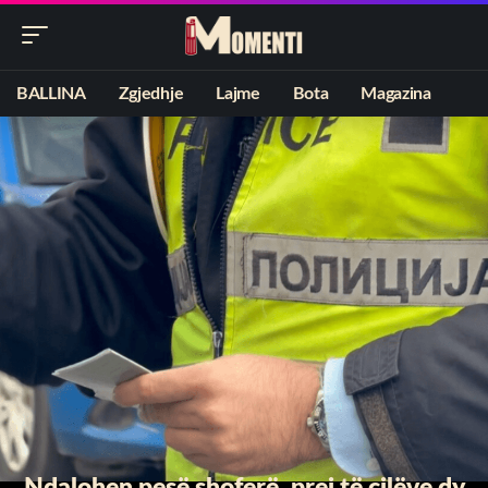
BALLINA
Zgjedhje
Lajme
Bota
Magazina
Ndalohen pesë shoferë, prej të cilëve dy