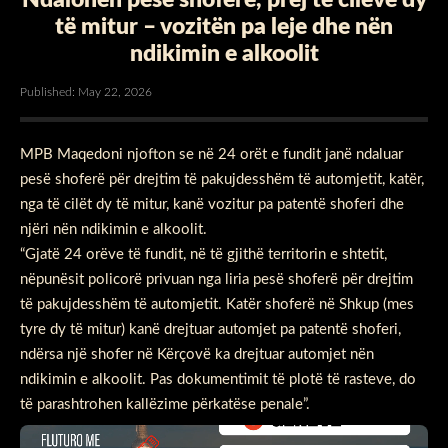
të mitur – vozitën pa leje dhe nën
ndikimin e alkoolit
Published: May 22, 2026
MPB Maqedoni njofton se në 24 orët e fundit janë ndaluar
pesë shoferë për drejtim të pakujdesshëm të automjetit, katër,
nga të cilët dy të mitur, kanë vozitur pa patentë shoferi dhe
njëri nën ndikimin e alkoolit.
“Gjatë 24 orëve të fundit, në të gjithë territorin e shtetit,
nëpunësit policorë privuan nga liria pesë shoferë për drejtim
të pakujdesshëm të automjetit. Katër shoferë në Shkup (mes
tyre dy të mitur) kanë drejtuar automjet pa patentë shoferi,
ndërsa një shofer në Kërçovë ka drejtuar automjet nën
ndikimin e alkoolit. Pas dokumentimit të plotë të rasteve, do
të parashtrohen kallëzime përkatëse penale”.