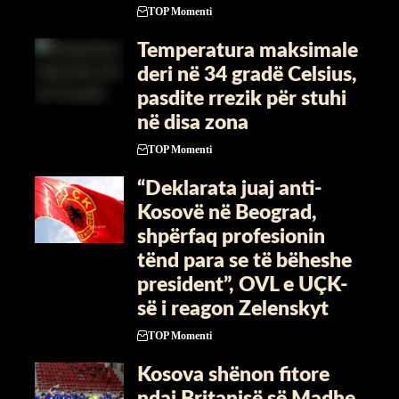
TOP Momenti
Temperatura maksimale
deri në 34 gradë Celsius,
pasdite rrezik për stuhi
në disa zona
TOP Momenti
“Deklarata juaj anti-
Kosovë në Beograd,
shpërfaq profesionin
tënd para se të bëheshe
president”, OVL e UÇK-
së i reagon Zelenskyt
TOP Momenti
Kosova shënon fitore
ndaj Britanisë së Madhe