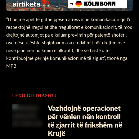
“U bëjmë apel të gjithë pjesëmarrësve në komunikacion që t’i
respektojnë rregullat dhe rregulloret e komunikacionit, të mos
drejtojnë automjet pa e kaluar provimin për patentë shoferi,
ose nëse u është shqiptuar masa e ndalimit për drejtim ose
nëse janë nën ndikimin e alkoolit, dhe së bashku të
kontribuojmë për një komunikacion më të sigurt”, thonë nga
MPB.
LEXO GJITHASHTU
​Vazhdojnë operacionet
për vënien nën kontroll
të zjarrit të frikshëm në
Krujë