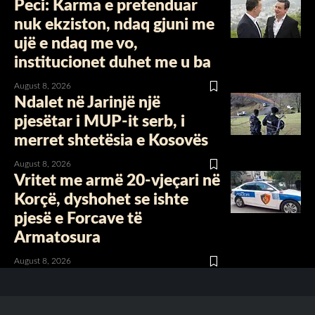
Peci: Karma e pretenduar
nuk ekziston, ndaq gjuni me
ujë e ndaq me vo,
institucionet duhet me u ba
August 8, 2026
Ndalet në Jarinjë një
pjesëtar i MUP-it serb, i
merret shtetësia e Kosovës
August 8, 2026
Vritet me armë 20-vjeçari në
Korçë, dyshohet se ishte
pjesë e Forcave të
Armatosura
August 8, 2026