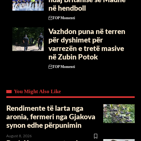
në hendboll
TOP Momenti
Vazhdon puna në terren
për dyshimet për
varrezën e tretë masive
në Zubin Potok
TOP Momenti
You Might Also Like
Rendimente të larta nga
aronia, fermeri nga Gjakova
synon edhe përpunimin
August 8, 2026