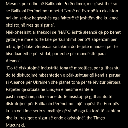
Mesme, por edhe në Ballkanin Perëndimor, me ç’rast theksoi
se Ballkani Perëndimor mbetet “zonë në Evropë ku ekziston
ndikim serioz keqdashës nga faktorë të jashtëm dhe ku ende
ekzistojnë rreziqe sigurie”.
Njëkohësisht, ai theksoi se “NATO është aleancë që po bëhet
gjithnjë e më e fortë falë përkushtimit për 5% shpenzim për
mbrojtje”, duke vlerësuar se takimi do të jetë mundësi për të
biseduar edhe për sfidat, por edhe për mundësitë para
Aleancës.
“Do të diskutojmë industritë tona të mbrojtjes, por gjithashtu
do të diskutojmë mbështetjen e përkushtuar që kemi siguruar
si Aleancë për Ukrainën dhe planet tona për të lëvizur përpara.
Patjetër që situata në Lindjen e mesme është e
pashmangshme, ndërsa unë do të insistoj që gjithashtu të
diskutojmë për Ballkanin Perëndimor, një hapësirë e Europës
ku ka ndikime serioze malinje që vijnë nga faktorë të jashtëm
dhe ku rreziqet e sigurisë ende ekzistojnë”, tha Timço
Mucunski.