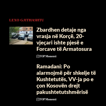
LEXO GJITHASHTU
Zbardhen detaje nga
vrasja në Korçë, 20-
vjeçari ishte pjesë e
Forcave të Armatosura
TOP Momenti
Ramadani: Po
alarmojmë për shkelje të
Kushtetutës, VV-ja po e
çon Kosovën drejt
pakushtetutshmërisë
TOP Momenti