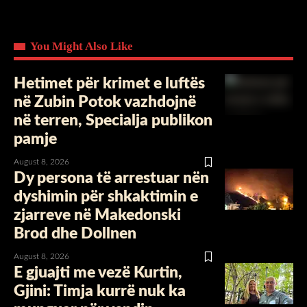
You Might Also Like
Hetimet për krimet e luftës
në Zubin Potok vazhdojnë
në terren, Specialja publikon
pamje
August 8, 2026
Dy persona të arrestuar nën
dyshimin për shkaktimin e
zjarreve në Makedonski
Brod dhe Dollnen
August 8, 2026
E gjuajti me vezë Kurtin, ​
Gjini: Timja kurrë nuk ka