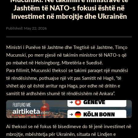
Jashtëm të NATO-s fokusi është në
investimet në mbrojtje dhe Ukrainën
Published: May 22, 2026
Ministri i Punëve të Jashtme dhe Tregtisë së Jashtme, Timço
Mucunski, po merr pjesë në takimin ministror të NATO-s që
po mbahet në Helsingborg, Mbretëria e Suedisë.
Para fillimit, Mucunski theksoi se takimi paraqet një mundësi
të rëndësishme, pothuajse një vit pas Samitit në Hagë, “të
shihet ajo që është arritur nga Haga, por edhe në dritën e
samitit të ardhshëm shumë të rëndësishëm në Ankara”.
Ai theksoi se në fokus të bisedimeve do të jenë investimet në
mbrojtje, mbështetja për Ukrainën, situata në Lindjen e