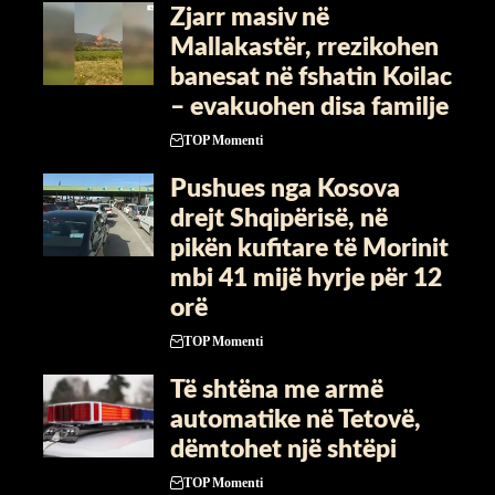
Zjarr masiv në
Mallakastër, rrezikohen
banesat në fshatin Koilac
– evakuohen disa familje
TOP Momenti
​Pushues nga Kosova
drejt Shqipërisë, në
pikën kufitare të Morinit
mbi 41 mijë hyrje për 12
orë
TOP Momenti
Të shtëna me armë
automatike në Tetovë,
dëmtohet një shtëpi
TOP Momenti