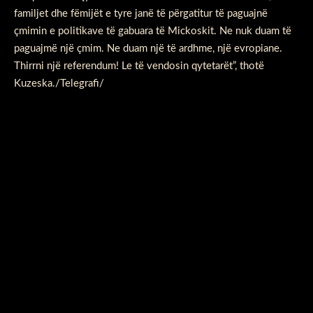
familjet dhe fëmijët e tyre janë të përgatitur të paguajnë
çmimin e politikave të gabuara të Mickoskit. Ne nuk duam të
paguajmë një çmim. Ne duam një të ardhme, një evropiane.
Thirrni një referendum! Le të vendosin qytetarët”, thotë
Kuzeska./Telegrafi/