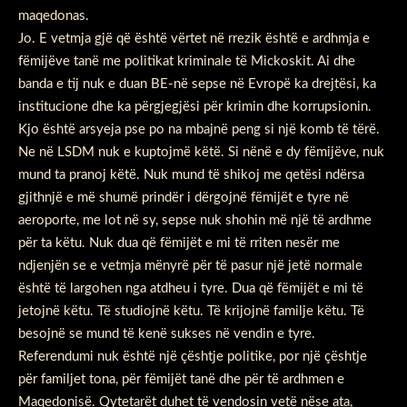
maqedonas.
Jo. E vetmja gjë që është vërtet në rrezik është e ardhmja e
fëmijëve tanë me politikat kriminale të Mickoskit. Ai dhe
banda e tij nuk e duan BE-në sepse në Evropë ka drejtësi, ka
institucione dhe ka përgjegjësi për krimin dhe korrupsionin.
Kjo është arsyeja pse po na mbajnë peng si një komb të tërë.
Ne në LSDM nuk e kuptojmë këtë. Si nënë e dy fëmijëve, nuk
mund ta pranoj këtë. Nuk mund të shikoj me qetësi ndërsa
gjithnjë e më shumë prindër i dërgojnë fëmijët e tyre në
aeroporte, me lot në sy, sepse nuk shohin më një të ardhme
për ta këtu. Nuk dua që fëmijët e mi të rriten nesër me
ndjenjën se e vetmja mënyrë për të pasur një jetë normale
është të largohen nga atdheu i tyre. Dua që fëmijët e mi të
jetojnë këtu. Të studiojnë këtu. Të krijojnë familje këtu. Të
besojnë se mund të kenë sukses në vendin e tyre.
Referendumi nuk është një çështje politike, por një çështje
për familjet tona, për fëmijët tanë dhe për të ardhmen e
Maqedonisë. Qytetarët duhet të vendosin vetë nëse ata,