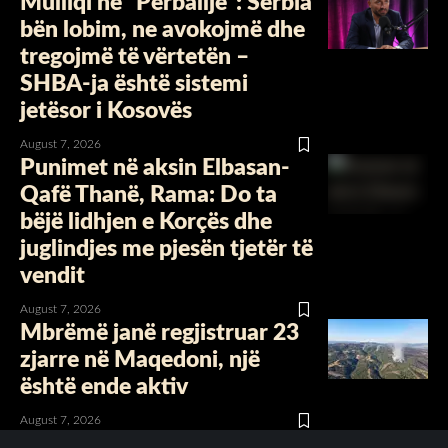
Mulliqi në “Përballje”: Serbia
bën lobim, ne avokojmë dhe
tregojmë të vërtetën –
SHBA-ja është sistemi
jetësor i Kosovës
August 7, 2026
Punimet në aksin Elbasan-
Qafë Thanë, Rama: Do ta
bëjë lidhjen e Korçës dhe
juglindjes me pjesën tjetër të
vendit
August 7, 2026
Mbrëmë janë regjistruar 23
zjarre në Maqedoni, një
është ende aktiv
August 7, 2026