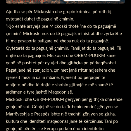
Ajo tha se për Mickoskin dhe grupin kriminal përreth tij,
qytetarët duhet të paguajnë çmimin.
“Kjo është arsyeja pse Mickoski thotë “ne do ta paguajmë
çmimin”. Mickoski nuk do të paguajë, ministrat dhe zyrtarët e
tij me pasaporta bullgare në xhepa nuk do ta paguajnë.
Qytetarët do ta paguajnë çmimin. Familjet do ta paguajnë. Të
rinjtë do ta paguajnë. Mickoski dhe OBRM-PDUKM kanë
qenë në pushtet për dy vjet dhe gjithçka po përkeqësohet.
Pagat janë në stanjacion, çmimet janë rritur ndjeshëm dhe
njerëzit mezi ia dalin mbanë. Njerëzit po përpiqen të
mbijetojnë dhe të rinjtë e shohin gjithnjë e më shumë të
ardhmen e tyre jashtë Maqedonisë.
Mickoski dhe OBRM-PDUKM gënjyen për gjithçka dhe ende
gënjejnë sot. Gënjejnë se do ta “kthenin emrin”, gënjyen se
Marrëveshja e Prespës ishte një tradhti, gënjyen se gjuha,
kultura dhe identiteti maqedonas janë të kërcënuar. Tani po
gënjejnë përsëri, se Evropa po kërcënon identitetin