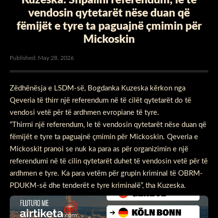
vendosin qytetarët nëse duan që
fëmijët e tyre ta paguajnë çmimin për
Mickoskin
Published: May 28, 2026
Zëdhënësja e LSDM-së, Bogdanka Kuzeska kërkon nga
Qeveria të thirr një referendum në të cilët qytetarët do të
vendosi vetë për të ardhmen evropiane të tyre.
“Thirrni një referendum, le të vendosin qytetarët nëse duan që
fëmijët e tyre ta paguajnë çmimin për Mickoskin. Qeveria e
Mickoskit pranoi se nuk ka para as për organizimin e një
referendumi në të cilin qytetarët duhet të vendosin vetë për të
ardhmen e tyre. Ka para vetëm për grupin kriminal të OBRM-
PDUKM-së dhe tenderët e tyre kriminalë”, tha Kuzeska.