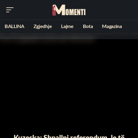
BALLINA
Zgjedhje
Lajme
Bota
Magazina
Kuzeska: Shpallni referendum, le të