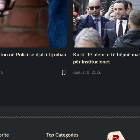
on në Polici se djali i tij mban
Kurti: Të ulemi e të bëjmë ma
për institucionet
26
August 8, 2026
rite
Top Categories