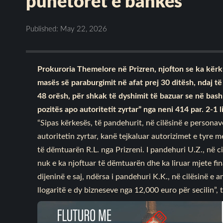
punëtorët e bankës
Published: May 22, 2026
Prokuroria Themelore në Prizren, njofton se ka kër
masës së paraburgimit në afat prej 30 ditësh, ndaj t
48 orësh, për shkak të dyshimit të bazuar se në bas
pozitës apo autoritetit zyrtar” nga neni 414 par. 2-1
“Sipas kërkesës, të pandehurit, në cilësinë e persona
autoritetin zyrtar, kanë tejkaluar autorizimet e tyre 
të dëmtuarën R.L. nga Prizreni. I pandehuri U.Z., në c
nuk e ka njoftuar të dëmtuarën dhe ka liruar mjete fi
dijeninë e saj, ndërsa i pandehuri K.K., në cilësinë e a
llogaritë e dy bizneseve nga 12,000 euro për secilin”,