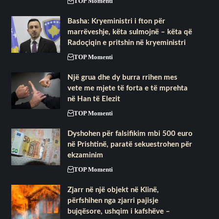
TOP Momenti
Basha: Kryeministri i fton për
marrëveshje, këta sulmojnë – këta që
Radoçiqin e pritshin në kryeministri
TOP Momenti
Një grua dhe dy burra rrihen mes
vete me mjete të forta e të mprehta
në Han të Elezit
TOP Momenti
Dyshohen për falsifikim mbi 500 euro
në Prishtinë, paratë sekuestrohen për
ekzaminim
TOP Momenti
Zjarr në një objekt në Klinë,
përfshihen nga zjarri pajisje
bujqësore, ushqim i kafshëve –