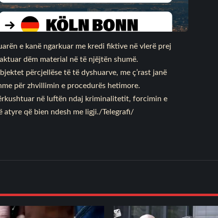
arën e kanë ngarkuar me kredi fiktive në vlerë prej
ktuar dëm material në të njëjtën shumë.
bjektet përcjellëse të të dyshuarve, me ç’rast janë
shme për zhvillimin e procedurës hetimore.
kushtuar në luftën ndaj kriminalitetit, forcimin e
hë atyre që bien ndesh me ligji./Telegrafi/