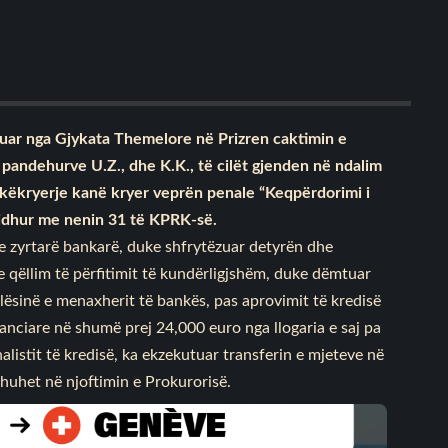
kuar nga Gjykata Themelore në Prizren caktimin e
ë pandehurve U.Z., dhe K.K., të cilët gjenden në ndalim
hkëkryerje kanë kryer veprën penale “Keqpërdorimi i
 lidhur me nenin 31 të KPRK-së.
ve zyrtarë bankarë, duke shfrytëzuar detyrën dhe
me qëllim të përfitimit të kundërligjshëm, duke dëmtuar
ilësinë e menaxherit të bankës, pas aprovimit të kredisë
nanciare në shumë prej 24,000 euro nga llogaria e saj pa
nalistit të kredisë, ka ekzekutuar transferin e mjeteve në
 thuhet në njoftimin e Prokurorisë.