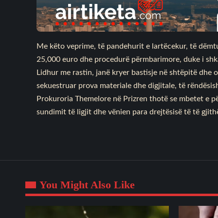
Me këto veprime, të pandehurit e lartëcekur, të dëmtu
25,000 euro dhe procedurë përmbarimore, duke i shka
Lidhur me rastin, janë kryer bastisje në shtëpitë dhe o
sekuestruar prova materiale dhe digjitale, të rëndësi
Prokuroria Themelore në Prizren thotë se mbetet e për
sundimit të ligjit dhe vënien para drejtësisë të të gjit
You Might Also Like