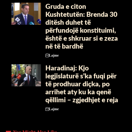
Gruda e citon
Kushtetutën: Brenda 30
ditësh duhet të
përfundojë konstituimi,
është e shkruar si e zeza
në të bardhë
Lajme
Haradinaj: Kjo
legjislaturë s’ka fuqi për
të prodhuar diçka, po
arrihet aty ku ka qenë
qëllimi – zgjedhjet e reja
Lajme