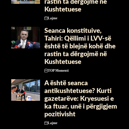
rastin ta dërgojmë në
Kushtetuese
Lajme
Seanca konstituive,
Tahiri: Qëllimi i LVV-së
është të blejnë kohë dhe
rastin ta dërgojmë në
Kushtetuese
TOP Momenti
A është seanca
antikushtetuese? Kurti
gazetarëve: Kryesuesi e
ka ftuar, unë i përgjigjem
pozitivisht
Lajme