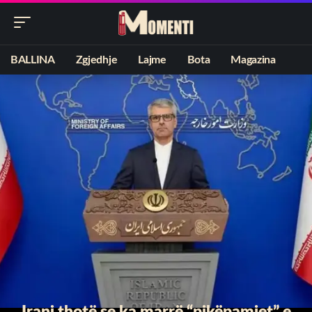
BALLINA
Zgjedhje
Lajme
Bota
Magazina
Irani thotë se ka marrë “pikëpamjet” e