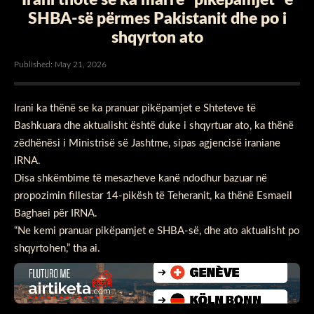
SHBA-së përmes Pakistanit dhe po i
shqyrton ato
Published: May 21, 2026
Irani ka thënë se ka pranuar pikëpamjet e Shteteve të
Bashkuara dhe aktualisht është duke i shqyrtuar ato, ka thënë
zëdhënësi i Ministrisë së Jashtme, sipas agjencisë iraniane
IRNA.
Disa shkëmbime të mesazheve kanë ndodhur bazuar në
propozimin fillestar 14-pikësh të Teheranit, ka thënë Esmaeil
Baghaei për IRNA.
“Ne kemi pranuar pikëpamjet e SHBA-së, dhe ato aktualisht po
shqyrtohen,” tha ai.