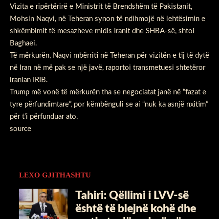
Vizita e ripërtërirë e Ministrit të Brendshëm të Pakistanit,
Mohsin Naqvi, në Teheran synon të ndihmojë në lehtësimin e
shkëmbimit të mesazheve midis Iranit dhe SHBA-së, shtoi
Baghaei.
Të mërkurën, Naqvi mbërriti në Teheran për vizitën e tij të dytë
në Iran në më pak se një javë, raportoi transmetuesi shtetëror
iranian IRIB.
Trump më vonë të mërkurën tha se negociatat janë në “fazat e
tyre përfundimtare”, por këmbënguli se ai “nuk ka asnjë nxitim”
për t’i përfunduar ato.
source
LEXO GJITHASHTU
Tahiri: Qëllimi i LVV-së
është të blejnë kohë dhe