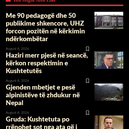
You Might Also Like
Me 90 pedagogë dhe 50
publikime shkencore, UHZ
forcon pozitën në kërkimin
ndërkombëtar
August 8, 2026
​Haziri merr pjesë në seancë,
kërkon respektimin e
Kushtetutës
August 8, 2026
Gjenden mbetjet e pesë
alpinistëve të zhdukur në
Nepal
August 8, 2026
Gruda: Kushtetuta po
rrënohet sot nga ata që i