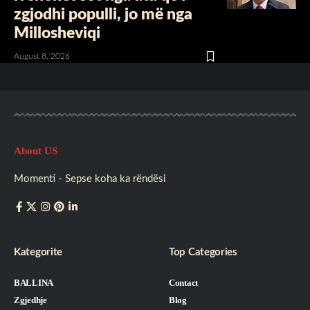
zgjodhi populli, jo më nga
Millosheviqi
August 8, 2026
About US
Momenti - Sepse koha ka rëndësi
Kategorite
Top Categories
BALLINA
Contact
Zgjedhje
Blog