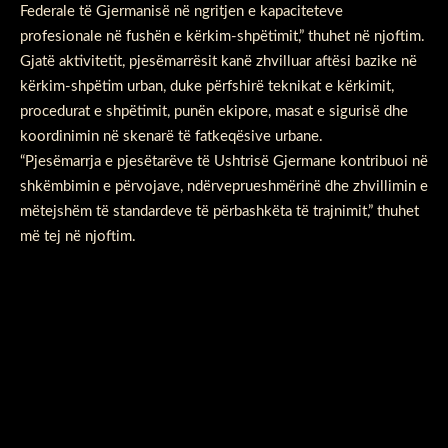
Federale të Gjermanisë në ngritjen e kapaciteteve
profesionale në fushën e kërkim-shpëtimit,” thuhet në njoftim.
Gjatë aktivitetit, pjesëmarrësit kanë zhvilluar aftësi bazike në
kërkim-shpëtim urban, duke përfshirë teknikat e kërkimit,
procedurat e shpëtimit, punën ekipore, masat e sigurisë dhe
koordinimin në skenarë të fatkeqësive urbane.
“Pjesëmarrja e pjesëtarëve të Ushtrisë Gjermane kontribuoi në
shkëmbimin e përvojave, ndërveprueshmërinë dhe zhvillimin e
mëtejshëm të standardeve të përbashkëta të trajnimit,” thuhet
më tej në njoftim.