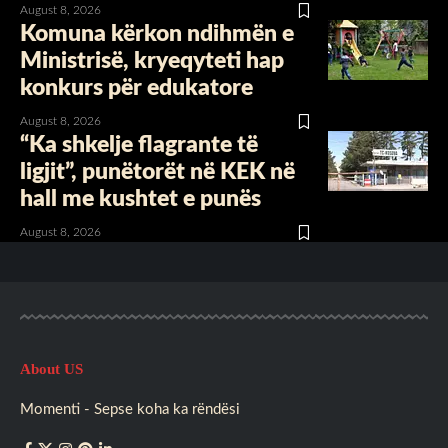
August 8, 2026
Komuna kërkon ndihmën e
Ministrisë, kryeqyteti hap
konkurs për edukatore
August 8, 2026
“Ka shkelje flagrante të
ligjit”, punëtorët në KEK në
hall me kushtet e punës
August 8, 2026
About US
Momenti - Sepse koha ka rëndësi