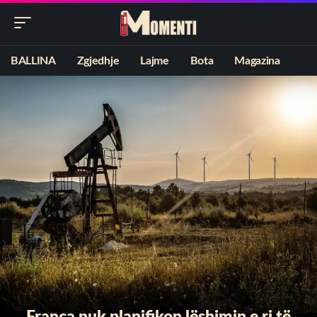
BALLINA
Zgjedhje
Lajme
Bota
Magazina
Franca nuk planifikon lëshimin e ri të