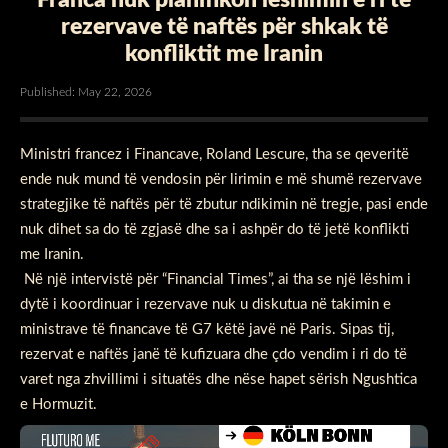
rezervave të naftës për shkak të
konfliktit me Iranin
Published: May 22, 2026
Ministri francez i Financave, Roland Lescure, tha se qeveritë
ende nuk mund të vendosin për lirimin e më shumë rezervave
strategjike të naftës për të zbutur ndikimin në tregje, pasi ende
nuk dihet sa do të zgjasë dhe sa i ashpër do të jetë konflikti
me Iranin.
Në një intervistë për “Financial Times”, ai tha se një lëshim i
dytë i koordinuar i rezervave nuk u diskutua në takimin e
ministrave të financave të G7 këtë javë në Paris. Sipas tij,
rezervat e naftës janë të kufizuara dhe çdo vendim i ri do të
varet nga zhvillimi i situatës dhe nëse hapet sërish Ngushtica
e Hormuzit.