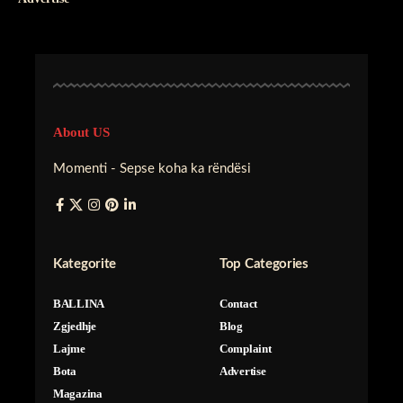
About US
Momenti - Sepse koha ka rëndësi
Kategorite
Top Categories
BALLINA
Contact
Zgjedhje
Blog
Lajme
Complaint
Bota
Advertise
Magazina