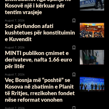
Kosovë një i kërkuar për
tentim vrasjeje
August 7, 2026
Sot përfundon afati
kushtetues për konstituimin
e Kuvendit
August 7, 2026
MINTI publikon çmimet e
derivateve, nafta 1.66 euro
për litër
August 7, 2026
Veç Bosnja më “poshtë” se
Kosova në zbatimin e Planit
të Rritjes, rrezikohen fondet
nëse reformat vonohen
August 7, 2026