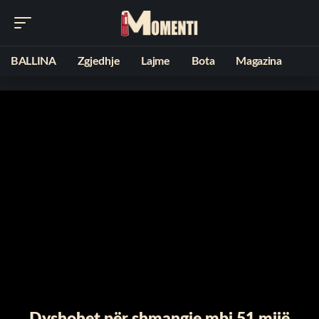
BALLINA
Zgjedhje
Lajme
Bota
Magazina
Dyshohet për shmangie mbi 51 mijë