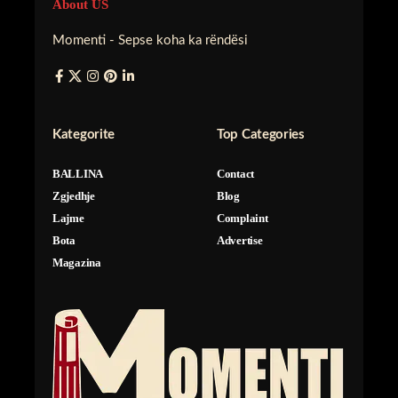
About US
Momenti - Sepse koha ka rëndësi
Kategorite
Top Categories
BALLINA
Contact
Zgjedhje
Blog
Lajme
Complaint
Bota
Advertise
Magazina