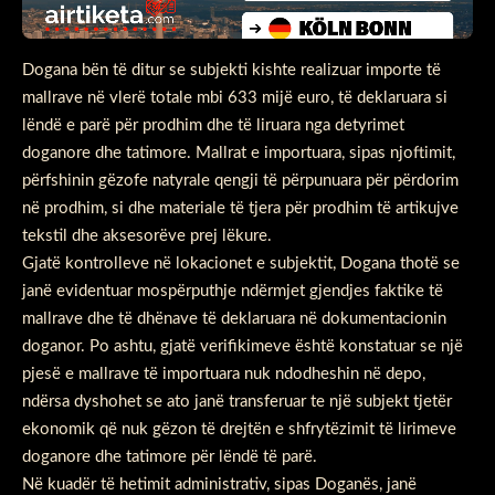
Dogana bën të ditur se subjekti kishte realizuar importe të
mallrave në vlerë totale mbi 633 mijë euro, të deklaruara si
lëndë e parë për prodhim dhe të liruara nga detyrimet
doganore dhe tatimore. Mallrat e importuara, sipas njoftimit,
përfshinin gëzofe natyrale qengji të përpunuara për përdorim
në prodhim, si dhe materiale të tjera për prodhim të artikujve
tekstil dhe aksesorëve prej lëkure.
Gjatë kontrolleve në lokacionet e subjektit, Dogana thotë se
janë evidentuar mospërputhje ndërmjet gjendjes faktike të
mallrave dhe të dhënave të deklaruara në dokumentacionin
doganor. Po ashtu, gjatë verifikimeve është konstatuar se një
pjesë e mallrave të importuara nuk ndodheshin në depo,
ndërsa dyshohet se ato janë transferuar te një subjekt tjetër
ekonomik që nuk gëzon të drejtën e shfrytëzimit të lirimeve
doganore dhe tatimore për lëndë të parë.
Në kuadër të hetimit administrativ, sipas Doganës, janë