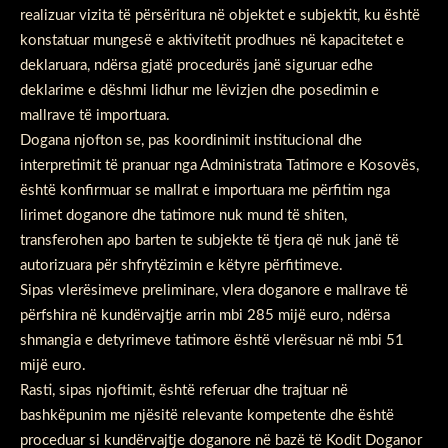
realizuar vizita të përsëritura në objektet e subjektit, ku është
konstatuar mungesë e aktivitetit prodhues në kapacitetet e
deklaruara, ndërsa gjatë procedurës janë siguruar edhe
deklarime e dëshmi lidhur me lëvizjen dhe posedimin e
mallrave të importuara.
Dogana njofton se, pas koordinimit institucional dhe
interpretimit të pranuar nga Administrata Tatimore e Kosovës,
është konfirmuar se mallrat e importuara me përfitim nga
lirimet doganore dhe tatimore nuk mund të shiten,
transferohen apo barten te subjekte të tjera që nuk janë të
autorizuara për shfrytëzimin e këtyre përfitimeve.
Sipas vlerësimeve preliminare, vlera doganore e mallrave të
përfshira në kundërvajtje arrin mbi 285 mijë euro, ndërsa
shmangia e detyrimeve tatimore është vlerësuar në mbi 51
mijë euro.
Rasti, sipas njoftimit, është referuar dhe trajtuar në
bashkëpunim me njësitë relevante kompetente dhe është
proceduar si kundërvajtje doganore në bazë të Kodit Doganor