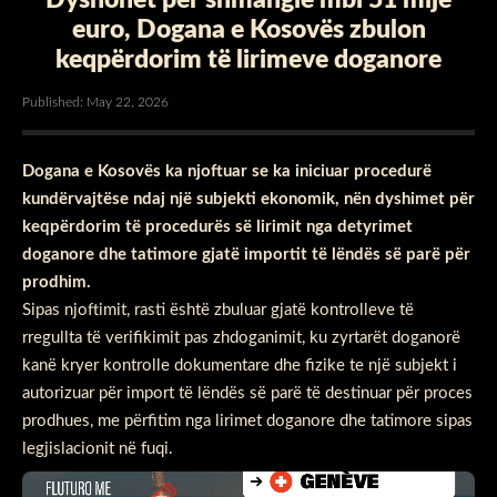
euro, Dogana e Kosovës zbulon
keqpërdorim të lirimeve doganore
Published: May 22, 2026
Dogana e Kosovës ka njoftuar se ka iniciuar procedurë
kundërvajtëse ndaj një subjekti ekonomik, nën dyshimet për
keqpërdorim të procedurës së lirimit nga detyrimet
doganore dhe tatimore gjatë importit të lëndës së parë për
prodhim.
Sipas njoftimit, rasti është zbuluar gjatë kontrolleve të
rregullta të verifikimit pas zhdoganimit, ku zyrtarët doganorë
kanë kryer kontrolle dokumentare dhe fizike te një subjekt i
autorizuar për import të lëndës së parë të destinuar për proces
prodhues, me përfitim nga lirimet doganore dhe tatimore sipas
legjislacionit në fuqi.