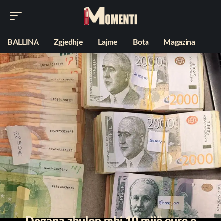
BALLINA
Zgjedhje
Lajme
Bota
Magazina
Dogana zbulon mbi 10 mijë euro e