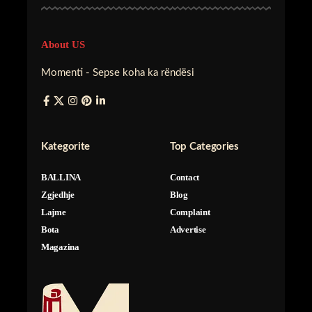
About US
Momenti - Sepse koha ka rëndësi
Kategorite
Top Categories
BALLINA
Contact
Zgjedhje
Blog
Lajme
Complaint
Bota
Advertise
Magazina