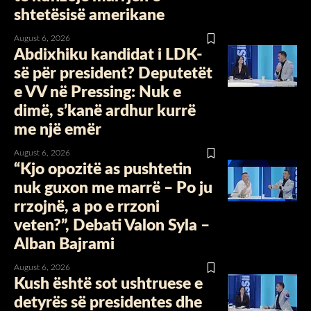
shtetësisë amerikane
August 6, 2026
Abdixhiku kandidat i LDK-
së për president? Deputetët
e VV në Pressing: Nuk e
dimë, s’kanë ardhur kurrë
me një emër
August 6, 2026
“Kjo opozitë as pushtetin
nuk guxon me marrë – Po ju
rrzojnë, a po e rrzoni
veten?”, Debati Valon Syla –
Alban Bajrami
August 6, 2026
Kush është sot ushtruese e
detyrës së presidentes dhe