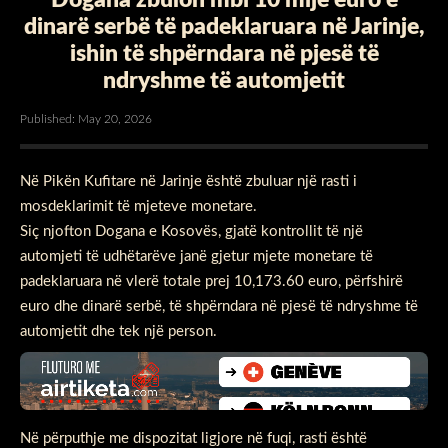
dinarë serbë të padeklaruara në Jarinje,
ishin të shpërndara në pjesë të
ndryshme të automjetit
Published: May 20, 2026
Në Pikën Kufitare në Jarinje është zbuluar një rasti i
mosdeklarimit të mjeteve monetare.
Siç njofton Dogana e Kosovës, gjatë kontrollit të një
automjeti të udhëtarëve janë gjetur mjete monetare të
padeklaruara në vlerë totale prej 10,173.60 euro, përfshirë
euro dhe dinarë serbë, të shpërndara në pjesë të ndryshme të
automjetit dhe tek një person.
Në përputhje me dispozitat ligjore në fuqi, rasti është