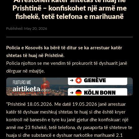
Prishtinë – konfiskohet një armë me
fishekë, tetë telefona e marihuanë
Published: May 20, 2026
Policia e Kosovës ka bërë të ditur se ka arrestuar katër
shtetas të huaj në Prishtinë.
Policia njofton se me vendim të prokurorit të dyshuarit janë
dërguar në mbajtje.
“Prishtinë 18.05.2026. Me datë 19.05.2026 janë arrestuar
katër të dyshuar meshkuj shtetas te huaj si dhe është kryer
kontroll në banesën e tyre ku janë gjetur dhe konfiskuar: një
armë me 23 fishekë, tetë telefona, dy pasaporta të shteteve te
huaja si dhe substancë e dyshuar narkotike marihuanë 2.1