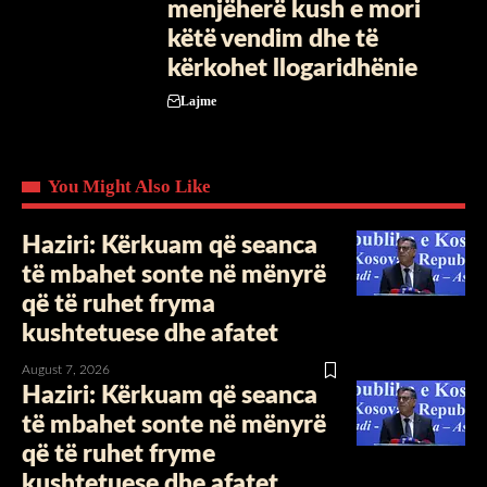
menjëherë kush e mori
këtë vendim dhe të
kërkohet llogaridhënie
Lajme
You Might Also Like
Haziri: Kërkuam që seanca
të mbahet sonte në mënyrë
që të ruhet fryma
kushtetuese dhe afatet
August 7, 2026
Haziri: Kërkuam që seanca
të mbahet sonte në mënyrë
që të ruhet fryme
kushtetuese dhe afatet