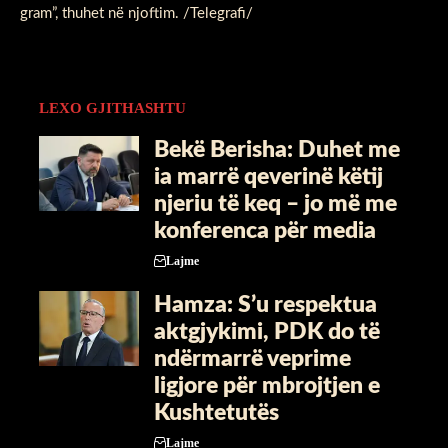
gram”, thuhet në njoftim. /Telegrafi/
LEXO GJITHASHTU
Bekë Berisha: Duhet me
ia marrë qeverinë këtij
njeriu të keq – jo më me
konferenca për media
Lajme
Hamza: S’u respektua
aktgjykimi, PDK do të
ndërmarrë veprime
ligjore për mbrojtjen e
Kushtetutës
Lajme