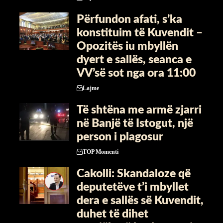
Përfundon afati, s’ka
konstituim të Kuvendit –
Opozitës iu mbyllën
dyert e sallës, seanca e
VV’së sot nga ora 11:00
Lajme
Të shtëna me armë zjarri
në Banjë të Istogut, një
person i plagosur
TOP Momenti
Cakolli: Skandaloze që
deputetëve t’i mbyllet
dera e sallës së Kuvendit,
duhet të dihet