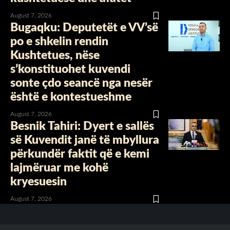
August 7, 2026
Bugaqku: Deputetët e VV’së
po e shkelin rendin
Kushtetues, nëse
s’konstituohet kuvendi
sonte çdo seancë nga nesër
është e kontestueshme
August 7, 2026
Besnik Tahiri: Dyert e sallës
së Kuvendit janë të mbyllura
përkundër faktit që e kemi
lajmëruar me kohë
kryesuesin
August 7, 2026