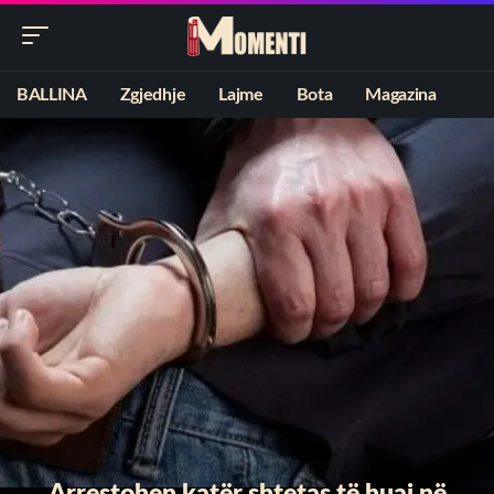
BALLINA
Zgjedhje
Lajme
Bota
Magazina
Arrestohen katër shtetas të huaj në