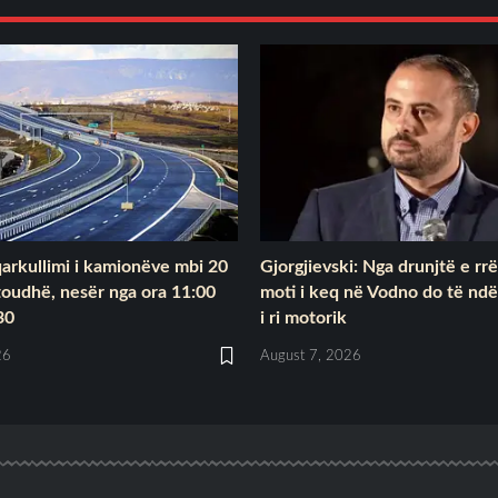
arkullimi i kamionëve mbi 20
Gjorgjievski: Nga drunjtë e rr
toudhë, nesër nga ora 11:00
moti i keq në Vodno do të ndë
30
i ri motorik
26
August 7, 2026