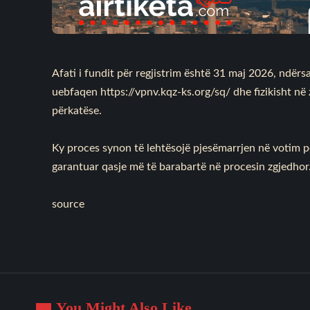
Afati i fundit për regjistrim është 31 maj 2026, ndër
uebfaqen
https://vpnv.kqz-ks.org/sq/
dhe fizikisht n
përkatëse.
Ky proces synon të lehtësojë pjesëmarrjen në votim pë
garantuar qasje më të barabartë në procesin zgjedhor
source
You Might Also Like