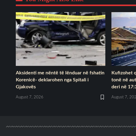
Aksidenti me nëntë të lënduar në fshatin
Kufizohet q
Korenicë- deklarohen nga Spitali i
tonë në au
Gjakovës
deri në 17:
August 7, 2026
August 7, 20