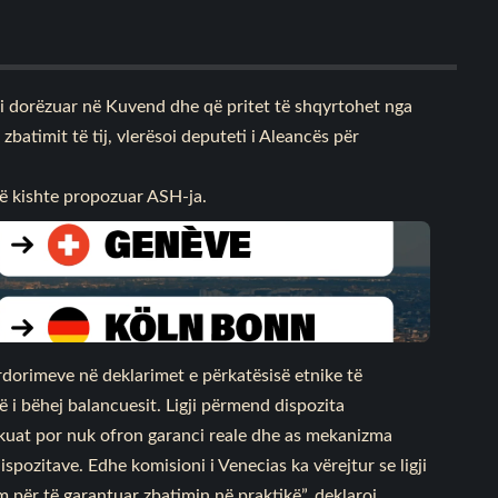
 i dorëzuar në Kuvend dhe që pritet të shqyrtohet nga
atimit të tij, vlerësoi deputeti i Aleancës për
 që kishte propozuar ASH-ja.
dorimeve në deklarimet e përkatësisë etnike të
ë i bëhej balancuesit. Ligji përmend dispozita
dekuat por nuk ofron garanci reale dhe as mekanizma
ispozitave. Edhe komisioni i Venecias ka vërejtur se ligji
 për të garantuar zbatimin në praktikë”, deklaroi