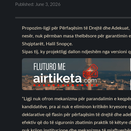
Published: June 3, 2026
Propozim-ligji për Përfaqësim të Drejtë dhe Adekuat,
nesër, nuk përmban masa thelbësore për garantimin e zb
Shqiptarët, Halil Snopçe.
Sipas tij, ky projektligj dallon ndjeshëm nga versioni
“Ligji nuk ofron mekanizma për parandalimin e keqpër
kandidatëve, pra ai nuk e eliminon kritikën kryesore q
deklarative që flasin për përfaqësim të drejtë dhe a
efektiv që do të siguronin zbatimin praktik të këtyre d
nuk krijon institucione dhe mekanizma të mjaftueshëm