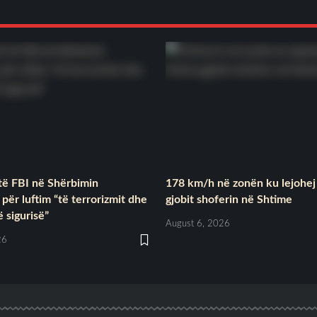
të FBI në Shërbimin
178 km/h në zonën ku lejohej 
për luftim “të terrorizmit dhe
gjobit shoferin në Shtime
ë sigurisë”
August 6, 2026
26