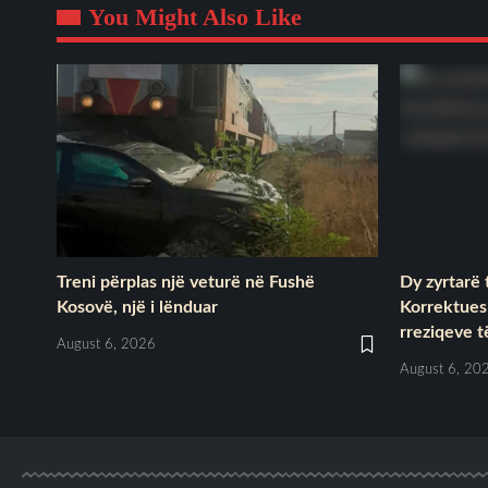
You Might Also Like
Treni përplas një veturë në Fushë
Dy zyrtarë 
Kosovë, një i lënduar
Korrektues 
rreziqeve t
August 6, 2026
August 6, 20