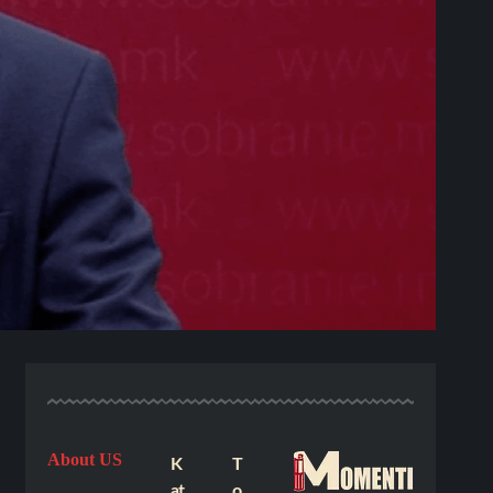
About US
K
T
at
o