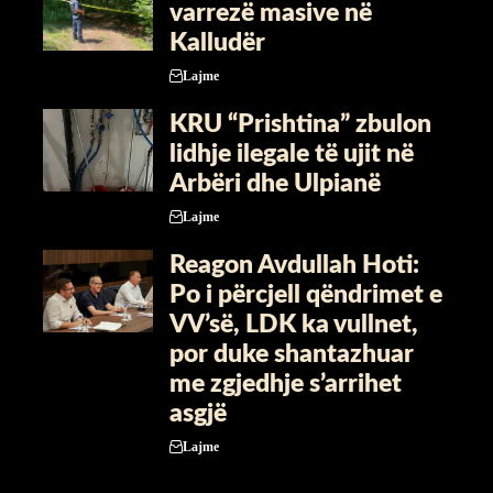
varrezë masive në
Kalludër
Lajme
KRU “Prishtina” zbulon
lidhje ilegale të ujit në
Arbëri dhe Ulpianë
Lajme
Reagon Avdullah Hoti:
Po i përcjell qëndrimet e
VV’së, LDK ka vullnet,
por duke shantazhuar
me zgjedhje s’arrihet
asgjë
Lajme