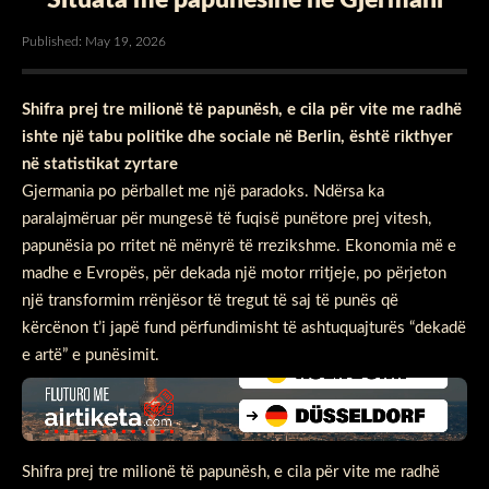
Published: May 19, 2026
Shifra prej tre milionë të papunësh, e cila për vite me radhë
ishte një tabu politike dhe sociale në Berlin, është rikthyer
në statistikat zyrtare
Gjermania po përballet me një paradoks. Ndërsa ka
paralajmëruar për mungesë të fuqisë punëtore prej vitesh,
papunësia po rritet në mënyrë të rrezikshme. Ekonomia më e
madhe e Evropës, për dekada një motor rritjeje, po përjeton
një transformim rrënjësor të tregut të saj të punës që
kërcënon t’i japë fund përfundimisht të ashtuquajturës “dekadë
e artë” e punësimit.
Shifra prej tre milionë të papunësh, e cila për vite me radhë