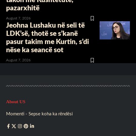
pazarxhitë
August 7, 2026
Jeohna Lushaku në seli të
LDK’së, thotë se s’kanë
pasur takim me Kurtin, s’di
nëse ka seancë sot
August 7, 2026
About US
Momenti - Sepse koha ka rëndësi