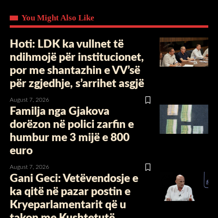
You Might Also Like
Hoti: LDK ka vullnet të
ndihmojë për institucionet,
por me shantazhin e VV’së
për zgjedhje, s’arrihet asgjë
August 7, 2026
Familja nga Gjakova
dorëzon në polici zarfin e
humbur me 3 mijë e 800
euro
August 7, 2026
Gani Geci: Vetëvendosje e
ka qitë në pazar postin e
Kryeparlamentarit që u
takon me Kushtetutë,