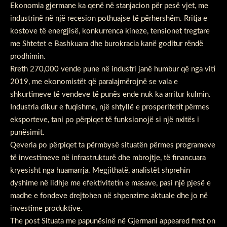
Ekonomia gjermane ka qenë në stanjacion për pesë vjet, me
industrinë në një recesion pothuajse të përhershëm. Rritja e
kostove të energjisë, konkurrenca kineze, tensionet tregtare
me Shtetet e Bashkuara dhe burokracia kanë goditur rëndë
prodhimin.
Rreth 270,000 vende pune në industri janë humbur që nga viti
2019, me ekonomistët që paralajmërojnë se vala e
shkurtimeve të vendeve të punës ende nuk ka arritur kulmin.
Industria dikur e fuqishme, një shtyllë e prosperitetit përmes
eksporteve, tani po përpiqet të funksionojë si një nxitës i
punësimit.
Qeveria po përpiqet ta përmbysë situatën përmes programeve
të investimeve në infrastrukturë dhe mbrojtje, të financuara
kryesisht nga huamarrja. Megjithatë, analistët shprehin
dyshime në lidhje me efektivitetin e masave, pasi një pjesë e
madhe e fondeve drejtohen në shpenzime aktuale dhe jo në
investime produktive.
The post
Situata me papunësinë në Gjermani
appeared first on