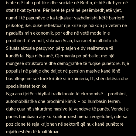
ishte një tabu politike dhe sociale në Berlin, është rikthyer në
statistikat zyrtare. Për herë të parë në pesëmbëdhjetë vjet,
numri i të papunëve e ka tejkaluar vazhdimisht këtë barrierë
psikologjike, duke reflektuar një krizë që ndikon jo vetëm në
ngadalësimin ekonomik, por edhe në vetë modelin e
prodhimit të vendit, shkruan Scan, transmeton albinfo.ch.
Situata aktuale pasqyron përplasjen e dy realiteteve të
kundërta. Nga njëra anë, Gjermania po përballet me një
mungesë strukturore dhe demografike të fuqisë punëtore. Një
popullsi në plakje dhe daljet në pension masive kanë lënë
boshllëqe në sektorë kritikë si inxhinieria, IT, shëndetësia dhe
specialitetet teknike.
Nga ana tjetër, shtyllat tradicionale të ekonomisë – prodhimi,
automobilistika dhe prodhimi kimik – po humbasin terren,
duke çuar në shkurtime masive të vendeve të punës. Vendet e
punës humbasin aty ku konkurrueshmëria zvogëlohet, ndërsa
pozicione të reja krijohen në sektorë që nuk kanë punëtorë
mjaftueshëm të kualifikuar.