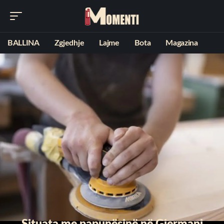
BALLINA
Zgjedhje
Lajme
Bota
Magazina
Situata me papunësinë në Gjermani