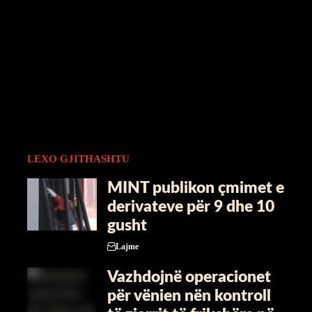
LEXO GJITHASHTU
MINT publikon çmimet e
derivateve për 9 dhe 10
gusht
Lajme
​Vazhdojnë operacionet
për vënien nën kontroll