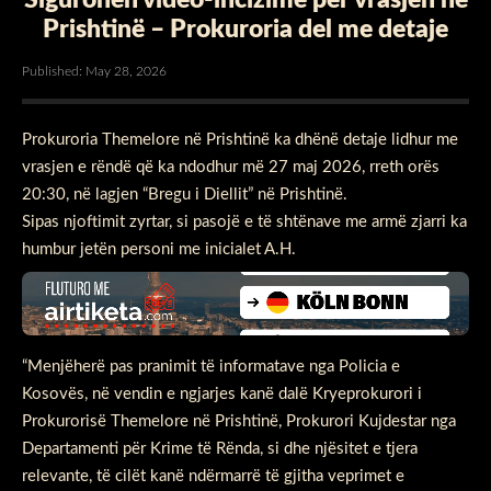
Prishtinë – Prokuroria del me detaje
Published: May 28, 2026
Prokuroria Themelore në Prishtinë ka dhënë detaje lidhur me
vrasjen e rëndë që ka ndodhur më 27 maj 2026, rreth orës
20:30, në lagjen “Bregu i Diellit” në Prishtinë.
Sipas njoftimit zyrtar, si pasojë e të shtënave me armë zjarri ka
humbur jetën personi me inicialet A.H.
“Menjëherë pas pranimit të informatave nga Policia e
Kosovës, në vendin e ngjarjes kanë dalë Kryeprokurori i
Prokurorisë Themelore në Prishtinë, Prokurori Kujdestar nga
Departamenti për Krime të Rënda, si dhe njësitet e tjera
relevante, të cilët kanë ndërmarrë të gjitha veprimet e