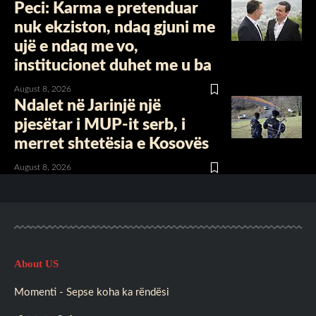
Peci: Karma e pretenduar
nuk ekziston, ndaq gjuni me
ujë e ndaq me vo,
institucionet duhet me u ba
August 8, 2026
Ndalet në Jarinjë një
pjesëtar i MUP-it serb, i
merret shtetësia e Kosovës
August 8, 2026
About US
Momenti - Sepse koha ka rëndësi