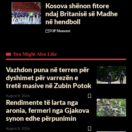
Kosova shënon fitore
ndaj Britanisë së Madhe
në hendboll
TOP Momenti
You Might Also Like
Vazhdon puna në terren për
dyshimet për varrezën e
tretë masive në Zubin Potok
August 8, 2026
Rendimente të larta nga
aronia, fermeri nga Gjakova
synon edhe përpunimin
August 8, 2026