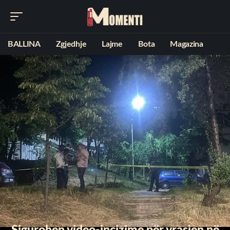
BALLINA
Zgjedhje
Lajme
Bota
Magazina
Sigurohen video-incizime për vrasjen në