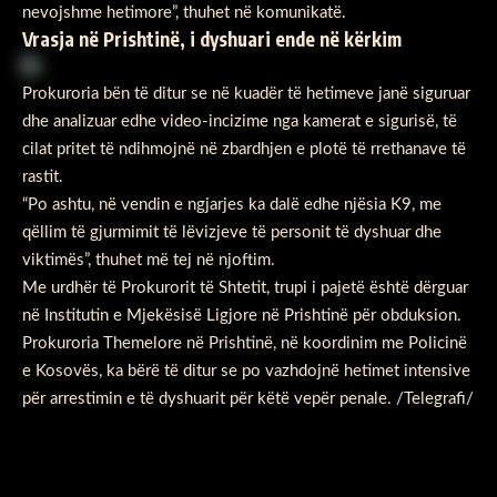
nevojshme hetimore”, thuhet në komunikatë.
Vrasja në Prishtinë, i dyshuari ende në kërkim
Prokuroria bën të ditur se në kuadër të hetimeve janë siguruar
dhe analizuar edhe video-incizime nga kamerat e sigurisë, të
cilat pritet të ndihmojnë në zbardhjen e plotë të rrethanave të
rastit.
“Po ashtu, në vendin e ngjarjes ka dalë edhe njësia K9, me
qëllim të gjurmimit të lëvizjeve të personit të dyshuar dhe
viktimës”, thuhet më tej në njoftim.
Me urdhër të Prokurorit të Shtetit, trupi i pajetë është dërguar
në Institutin e Mjekësisë Ligjore në Prishtinë për obduksion.
Prokuroria Themelore në Prishtinë, në koordinim me Policinë
e Kosovës, ka bërë të ditur se po vazhdojnë hetimet intensive
për arrestimin e të dyshuarit për këtë vepër penale. /Telegrafi/