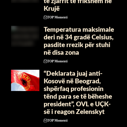
të zjarrit të frikshëm në
Krujë
TOP Momenti
Temperatura maksimale
deri në 34 gradë Celsius,
pasdite rrezik për stuhi
në disa zona
TOP Momenti
“Deklarata juaj anti-
Kosovë në Beograd,
shpërfaq profesionin
tënd para se të bëheshe
president”, OVL e UÇK-
së i reagon Zelenskyt
TOP Momenti