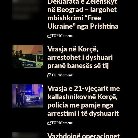
Deklarata e Zelenskyt
në Beograd – largohet
mbishkrimi “Free
Ukraine” nga Prishtina
TOP Momenti
Vrasja në Korçë,
arrestohet i dyshuari
pranë banesës së tij
TOP Momenti
Vrasja e 21-vjeçarit me
kallashnikov në Korçë,
policia me pamje nga
arrestimi i të dyshuarit
TOP Momenti
Vazhdojnë operacionet