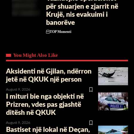
për shuarjen e zjarrit në
Krujë, nis evakuimi i
banorëve
TOP Momenti
You Might Also Like
Aksidenti në Gjilan, ndërron
jetë në QKUK një person
August 9, 2026
I mituri bie nga objekti në
Prizren, vdes pas gjashtë
ditësh në QKUK
August 9, 2026
Bastiset një lokal në Deçan,