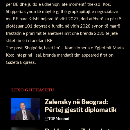
për BE dhe ju do e udhëhiqni atë moment”, theksoi Kos.
Shqipëria synon të mbyllë gjithë grupkapitujt e negociatave
me BE para Krishlindjeve të vitit 2027, deri atëherë ka për të
plotësuar 101 detyrat e fundit, në vitin 2028 synon të marrë
traktatin e pranimit të anëtarësimit dhe brenda 2030 të jetë
shteti imë i ri anëtar i BE.
The post
‘Shqipëria, basti im’ – Komisionerja e Zgjerimit Marta
Kos: Integrimi i saj, brenda mandatit tim
appeared first on
Gazeta Express
.
LEXO GJITHASHTU
Zelensky në Beograd:
Përtej gjestit diplomatik
TOP Momenti