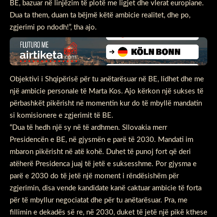
BE, bazuar në linjëzim të plotë me ligjet dhe vlerat europiane.
Dua ta them, duam ta bëjmë këtë ambicie realitet, dhe po,
zgjerimi po ndodh!”, tha ajo.
Objektivi i Shqipërisë për tu anëtarësuar në BE, lidhet dhe me
një ambicie personale të Marta Kos. Ajo kërkon një sukses të
përbashkët pikërisht në momentin kur do të mbyllë mandatin
si komisionere e zgjerimit të BE.
“Dua të hedh një sy në të ardhmen. Sllovakia merr
Presidencën e BE, në gjysmën e parë të 2030. Mandati im
mbaron pikërisht në atë kohë. Duhet të punoj fort që deri
atëherë Presidenca juaj të jetë e suksesshme. Por gjysma e
parë e 2030 do të jetë një moment i rëndësishëm për
zgjerimin, disa vende kandidate kanë caktuar ambicie të forta
për të mbyllur negociatat dhe për tu anëtarësuar. Pra, me
fillimin e dekadës së re, në 2030, duket të jetë një pikë kthese