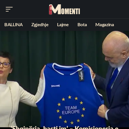
BALLINA
Zgjedhje
Lajme
Bota
Magazina
‘Shqipëria, basti im’ – Komisionerja e