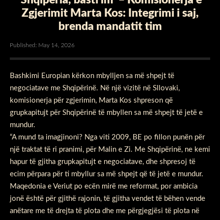
Zgjerimit Marta Kos: Integrimi i saj,
brenda mandatit tim
Published: May 14, 2026
Bashkimi Europian kërkon mbylljen sa më shpejt të
negociatave me Shqipërinë. Në një vizitë në Sllovaki,
komisionerja për zgjerimin, Marta Kos shpreson që
grupkapitujt për Shqipërinë të mbyllen sa më shpejt të jetë e
mundur.
“A mund ta imagjinoni? Nga viti 2009, BE po fillon punën për
një traktat të ri pranimi, për Malin e Zi. Me Shqipërinë, ne kemi
hapur të gjitha grupkapitujt e negociatave, dhe shpresoj të
ecim përpara për ti mbyllur sa më shpejt që të jetë e mundur.
Maqedonia e Veriut po ecën mirë me reformat, por ambicia
jonë është për gjithë rajonin, të gjitha vendet të bëhen vende
anëtare me të drejta të plota dhe me përgjegjësi të plota në