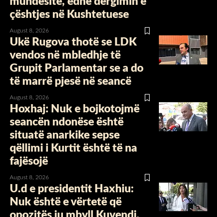
mundësitë, edhe dërgimin e
çështjes në Kushtetuese
August 8, 2026
Ukë Rugova thotë se LDK
vendos në mbledhje të
Grupit Parlamentar se a do
të marrë pjesë në seancë
August 8, 2026
Hoxhaj: Nuk e bojkotojmë
seancën ndonëse është
situatë anarkike sepse
qëllimi i Kurtit është të na
fajësojë
August 8, 2026
U.d e presidentit Haxhiu:
Nuk është e vërtetë që
opozitës iu mbyll Kuvendi,