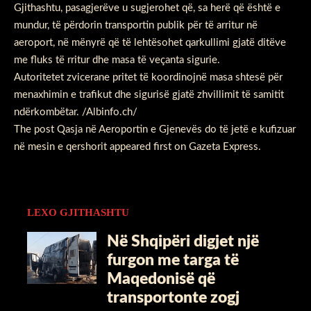
Gjithashtu, pasagjerëve u sugjerohet që, sa herë që është e
mundur, të përdorin transportin publik për të arritur në
aeroport, në mënyrë që të lehtësohet qarkullimi gjatë ditëve
me fluks të rritur dhe masa të veçanta sigurie.
Autoritetet zvicerane pritet të koordinojnë masa shtesë për
menaxhimin e trafikut dhe sigurisë gjatë zhvillimit të samitit
ndërkombëtar. /Albinfo.ch/
The post
Qasja në Aeroportin e Gjenevës do të jetë e kufizuar
në mesin e qershorit
appeared first on
Gazeta Express
.
LEXO GJITHASHTU
Në Shqipëri digjet një
furgon me targa të
Maqedonisë që
transportonte zogj