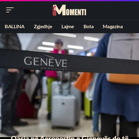
BALLINA
Zgjedhje
Lajme
Bota
Magazina
Qasja në Aeroportin e Gjenevës do të