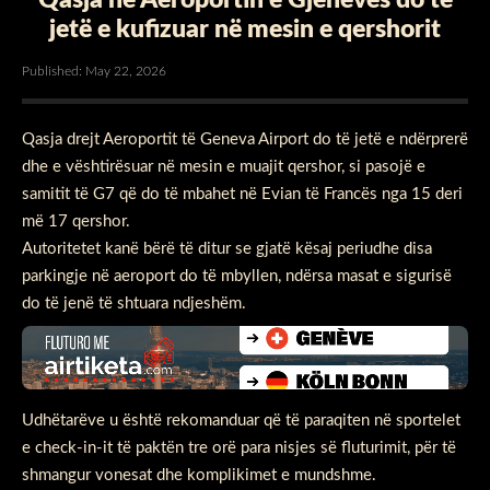
jetë e kufizuar në mesin e qershorit
Published: May 22, 2026
Qasja drejt Aeroportit të Geneva Airport do të jetë e ndërprerë
dhe e vështirësuar në mesin e muajit qershor, si pasojë e
samitit të G7 që do të mbahet në Evian të Francës nga 15 deri
më 17 qershor.
Autoritetet kanë bërë të ditur se gjatë kësaj periudhe disa
parkingje në aeroport do të mbyllen, ndërsa masat e sigurisë
do të jenë të shtuara ndjeshëm.
Udhëtarëve u është rekomanduar që të paraqiten në sportelet
e check-in-it të paktën tre orë para nisjes së fluturimit, për të
shmangur vonesat dhe komplikimet e mundshme.