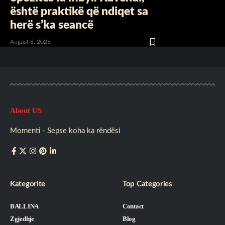
është praktikë që ndiqet sa
herë s’ka seancë
August 8, 2026
About US
Momenti - Sepse koha ka rëndësi
Kategorite
Top Categories
BALLINA
Contact
Zgjedhje
Blog