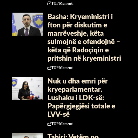
TOP Momenti
Basha: Kryeministri i
fton për diskutim e
marrëveshje, këta
sulmojnë e ofendojnë –
këta që Radoçiqin e
pritshin në kryeministri
TOP Momenti
Nuk u dha emri për
kryeparlamentar,
Lushaku i LDK-së:
Papërgjegjësi totale e
LVV-së
TOP Momenti
Tahiri: Vetëm po