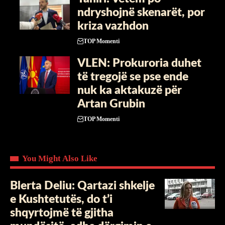
ndryshojnë skenarët, por
kriza vazhdon
TOP Momenti
VLEN: Prokuroria duhet
të tregojë se pse ende
nuk ka aktakuzë për
Artan Grubin
TOP Momenti
You Might Also Like
Blerta Deliu: Qartazi shkelje
e Kushtetutës, do t’i
shqyrtojmë të gjitha