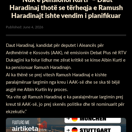
Haradinaj thotë se tërheqja e Ramush
Haradinajt ishte vendim i planifikuar
Published: June 4, 2026
Daut Haradinaj, kandidat për deputet i Aleancës për
Ardhmërinë e Kosovës (AAK), në emisionin Debat Plus në RTV
Dukagjini ka folur lidhur me zërat kritikë se kinse Albin Kurti e
ka pensionuar Ramush Haradinajn.
Ai ka thënë se prej vitesh Ramush Haradinaj e kishte
paralajmëruar largimin nga kreu i AAK-së dhe se ska të bëjë
asgjë me Albin Kurtin ky proces.
“Ka vite që Ramush Haradinaj e ka paralajmëruar largimin prej
kreut të AAK-së, jo prej skenës politike dhe të nominuarit për
ekzekutiv.”