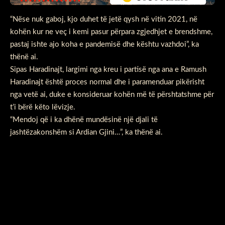
“Nëse nuk gaboj, kjo duhet të jetë qysh në vitin 2021, në
kohën kur ne veç i kemi pasur përpara zgjedhjet e brendshme,
pastaj ishte ajo koha e pandemisë dhe kështu vazhdoi”, ka
thënë ai.
Sipas Haradinajt, largimi nga kreu i partisë nga ana e Ramush
Haradinajt është proces normal dhe i paramenduar pikërisht
nga vetë ai, duke e konsideruar kohën më të përshtatshme për
t’i bërë këto lëvizje.
“Mendoj që i ka dhënë mundësinë një djali të
jashtëzakonshëm si Ardian Gjini…”, ka thënë ai.