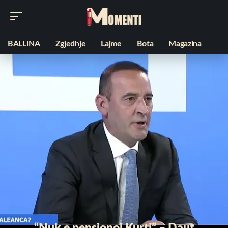
BALLINA
Zgjedhje
Lajme
Bota
Magazina
“Nuk e pensionoi Kurti” – Daut