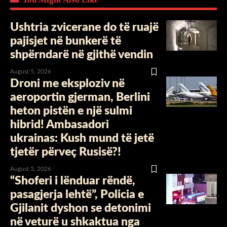
Ushtria zvicerane do të ruajë
pajisjet në bunkerë të
shpërndarë në gjithë vendin
August 5, 2026
Droni me eksploziv në
aeroportin gjerman, Berlini
heton pistën e një sulmi
hibrid! Ambasadori
ukrainas: Kush mund të jetë
tjetër përveç Rusisë?!
August 5, 2026
“Shoferi i lënduar rëndë,
pasagjerja lehtë”, Policia e
Gjilanit dyshon se detonimi
në veturë u shkaktua nga