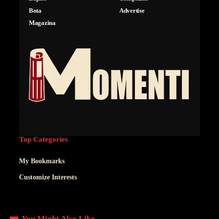
Bota
Advertise
Magazina
Top Categories
My Bookmarks
Customize Interests
You Might Also Like