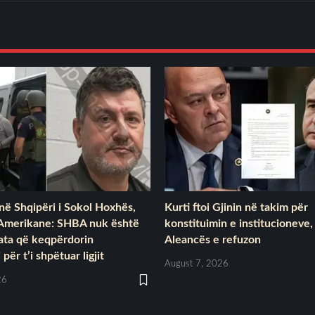
në Shqipëri i Sokol Hoxhës,
Kurti ftoi Gjinin në takim për
Amerikane: SHBA nuk është
konstituimin e institucioneve,
 ata që keqpërdorin
Aleancës e refuzon
për t’i shpëtuar ligjit
August 7, 2026
26