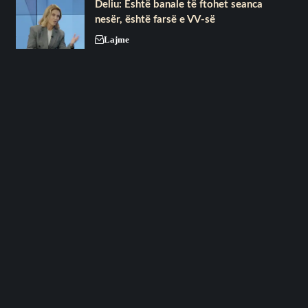
Deliu: Është banale të ftohet seanca
nesër, është farsë e VV-së
Lajme