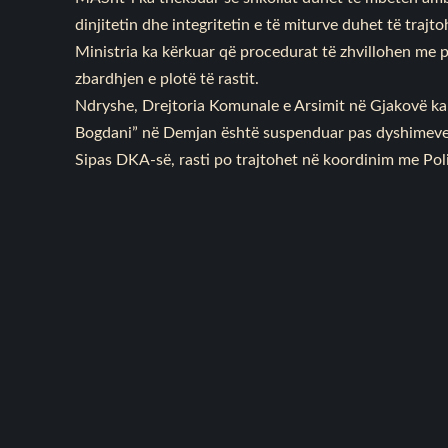
dinjitetin dhe integritetin e të miturve duhet të trajt
Ministria ka kërkuar që procedurat të zhvillohen me p
zbardhjen e plotë të rastit.
Ndryshe, Drejtoria Komunale e Arsimit në Gjakovë ka bë
Bogdani” në Demjan është suspenduar pas dyshimeve 
Sipas DKA-së, rasti po trajtohet në koordinim me Pol