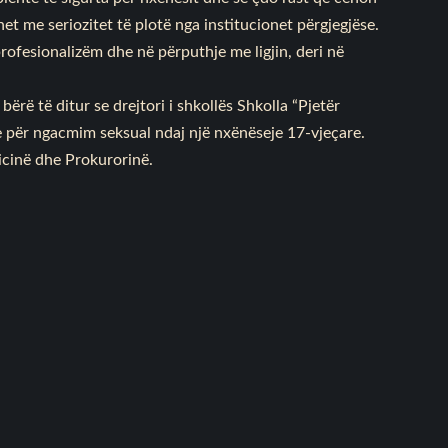
ohet me seriozitet të plotë nga institucionet përgjegjëse.
rofesionalizëm dhe në përputhje me ligjin, deri në
rë të ditur se drejtori i shkollës Shkolla “Pjetër
për ngacmim seksual ndaj një nxënëseje 17-vjeçare.
icinë dhe Prokurorinë.