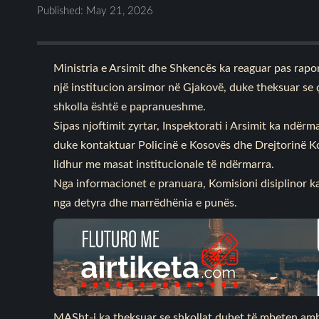
Published: May 21, 2026
Ministria e Arsimit dhe Shkencës ka reaguar pas rapo
një institucion arsimor në Gjakovë, duke theksuar se
shkolla është e papranueshme.
Sipas njoftimit zyrtar, Inspektorati i Arsimit ka ndë
duke kontaktuar Policinë e Kosovës dhe Drejtorinë Ko
lidhur me masat institucionale të ndërmarra.
Nga informacionet e pranuara, Komisioni disiplinor ka 
nga detyra dhe marrëdhënia e punës.
MASht-i ka theksuar se shkollat duhet të mbeten ambi