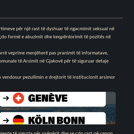
rtimeve për një rast të dyshuar të ngacmimit seksual në
 çdo formë e abuzimit dhe keqpërdorimit të pozitës në
rmarrë veprime menjëherë pas pranimit të informatave,
munale të Arsimit në Gjakovë për të siguruar detaje
vendosur pezullimin e drejtorit të institucionit arsimor
ente të sigurta për nxënësit dhe se çdo rast që cenon