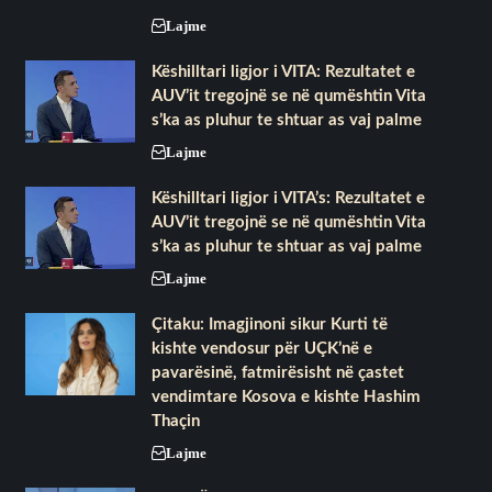
Lajme
Këshilltari ligjor i VITA: Rezultatet e
AUV’it tregojnë se në qumështin Vita
s’ka as pluhur te shtuar as vaj palme
Lajme
Këshilltari ligjor i VITA’s: Rezultatet e
AUV’it tregojnë se në qumështin Vita
s’ka as pluhur te shtuar as vaj palme
Lajme
Çitaku: Imagjinoni sikur Kurti të
kishte vendosur për UÇK’në e
pavarësinë, fatmirësisht në çastet
vendimtare Kosova e kishte Hashim
Thaçin
Lajme