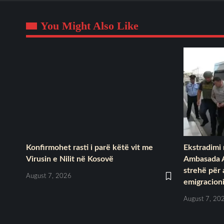
You Might Also Like
Konfirmohet rasti i parë këtë vit me
Ekstradimi 
Virusin e Nilit në Kosovë
Ambasada 
strehë për
August 7, 2026
emigracioni 
August 7, 20