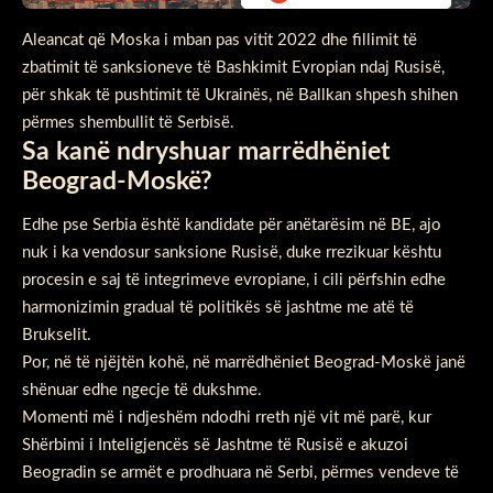
Aleancat që Moska i mban pas vitit 2022 dhe fillimit të
zbatimit të sanksioneve të Bashkimit Evropian ndaj Rusisë,
për shkak të pushtimit të Ukrainës, në Ballkan shpesh shihen
përmes shembullit të Serbisë.
Sa kanë ndryshuar marrëdhëniet
Beograd-Moskë?
Edhe pse Serbia është kandidate për anëtarësim në BE, ajo
nuk i ka vendosur sanksione Rusisë, duke rrezikuar kështu
procesin e saj të integrimeve evropiane, i cili përfshin edhe
harmonizimin gradual të politikës së jashtme me atë të
Brukselit.
Por, në të njëjtën kohë, në marrëdhëniet Beograd-Moskë janë
shënuar edhe ngecje të dukshme.
Momenti më i ndjeshëm ndodhi rreth një vit më parë, kur
Shërbimi i Inteligjencës së Jashtme të Rusisë e akuzoi
Beogradin se armët e prodhuara në Serbi, përmes vendeve të