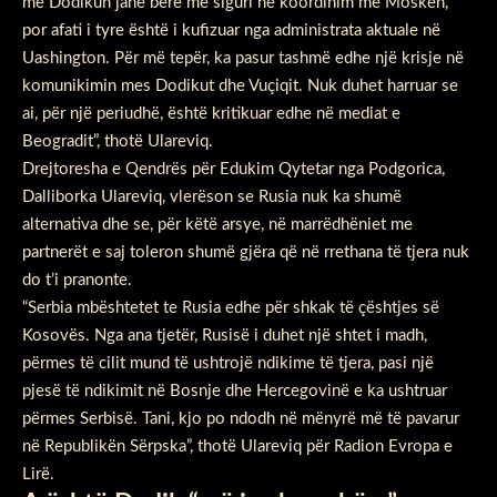
me Dodikun janë bërë me siguri në koordinim me Moskën,
por afati i tyre është i kufizuar nga administrata aktuale në
Uashington. Për më tepër, ka pasur tashmë edhe një krisje në
komunikimin mes Dodikut dhe Vuçiqit. Nuk duhet harruar se
ai, për një periudhë, është kritikuar edhe në mediat e
Beogradit”, thotë Ulareviq.
Drejtoresha e Qendrës për Edukim Qytetar nga Podgorica,
Dalliborka Ulareviq, vlerëson se Rusia nuk ka shumë
alternativa dhe se, për këtë arsye, në marrëdhëniet me
partnerët e saj toleron shumë gjëra që në rrethana të tjera nuk
do t’i pranonte.
“Serbia mbështetet te Rusia edhe për shkak të çështjes së
Kosovës. Nga ana tjetër, Rusisë i duhet një shtet i madh,
përmes të cilit mund të ushtrojë ndikime të tjera, pasi një
pjesë të ndikimit në Bosnje dhe Hercegovinë e ka ushtruar
përmes Serbisë. Tani, kjo po ndodh në mënyrë më të pavarur
në Republikën Sërpska”, thotë Ulareviq për Radion Evropa e
Lirë.