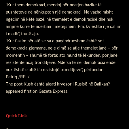
“Kur them demokraci, mendoj për ndarjen bazike të
pushteteve që nënkupton një demokraci. Ne vazhdimisht
ngecim në këtë bazë, në themelet e demokracisë dhe nuk
arrijmë kurrë te ndërtimi i mëtejshëm. Pra, ky është një dallim
i madh”, thotë ajo.
“Kur flasim për atë se sa e paqëndrueshme është sot
demokracia gjermane, ne e dimë se atje themelet janë – për
momentin – shumë të forta; ato mund të lëkunden, por janë
rezistente ndaj tronditjeve. Ndërsa te ne, demokracia ende
nuk është e aftë t’u rezistojë tronditjeve”, përfundon
Petriq./REL/
The post
Kush është aleati kryesor i Rusisë në Ballkan?
appeared first on
Gazeta Express
.
Quick Link