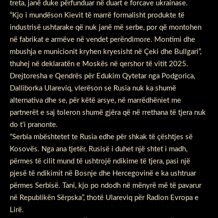
treta, janë duke përfunduar në duart e forcave ukrainase.
“Kjo i mundëson Kievit të marrë formalisht produkte të
industrisë ushtarake që nuk janë më serbe, por që montohen
në fabrikat e armëve në vendet perëndimore. Montimi dhe
mbushja e municionit kryhen kryesisht në Çeki dhe Bullgari”,
thuhej në deklaratën e Moskës në qershor të vitit 2025.
Drejtoresha e Qendrës për Edukim Qytetar nga Podgorica,
Dalliborka Ulareviq, vlerëson se Rusia nuk ka shumë
alternativa dhe se, për këtë arsye, në marrëdhëniet me
partnerët e saj toleron shumë gjëra që në rrethana të tjera nuk
do t’i pranonte.
“Serbia mbështetet te Rusia edhe për shkak të çështjes së
Kosovës. Nga ana tjetër, Rusisë i duhet një shtet i madh,
përmes të cilit mund të ushtrojë ndikime të tjera, pasi një
pjesë të ndikimit në Bosnje dhe Hercegovinë e ka ushtruar
përmes Serbisë. Tani, kjo po ndodh në mënyrë më të pavarur
në Republikën Sërpska”, thotë Ulareviq për Radion Evropa e
Lirë.