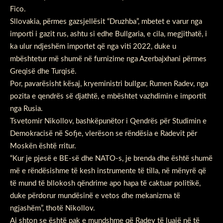
Fico.
Sllovakia, përmes gazsjellësit “Druzhba”, mbetet e varur nga
importi i gazit rus, ashtu si edhe Bullgaria, e cila, megjithatë, i
ka ulur ndjeshëm importet që nga viti 2022, duke u
mbështetur më shumë në furnizime nga Azerbajxhani përmes
Greqisë dhe Turqisë.
Por, pavarësisht kësaj, kryeministri bullgar, Rumen Radev, nga
pozita e qendrës së djathtë, e mbështet vazhdimin e importit
nga Rusia.
Tsvetomir Nikollov, bashkëpunëtor i Qendrës për Studimin e
Demokracisë në Sofje, vlerëson se rëndësia e Radevit për
Moskën është rritur.
“Kur je pjesë e BE-së dhe NATO-s, je brenda dhe është shumë
më e rëndësishme të kesh instrumente të tilla, në mënyrë që
të mund të bllokosh qëndrime apo hapa të caktuar politikë,
duke përdorur mundësinë e vetos dhe mekanizma të
ngjashëm”, thotë Nikollov.
Ai shton se është pak e mundshme që Radev të luajë në të