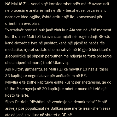
Në Mal të Zi – vendin që konsiderohet ndër më të avancuarit
në procesin e anëtarësimit në BE – besohet se, pavarësisht
ndarjeve ideologjike, është arritur një lloj konsensusi për
orientimin evropian.
“Narrativët prorusë nuk janë zhdukur. Ata sot, në këtë moment
kur thoni se Mali i Zi ka avancuar mjaft në rrugën drejt BE-së,
kanë aktorët e tyre në pushtet, kanë një pjesë të hapësirës
mediatike, rrjetet sociale dhe narrativë më të gjerë identitarë e
gjeopolitikë që shpesh përputhen me ndjenja të forta proserbe
dhe antiperëndimore”, thotë Ulareviq.
Ajo kujton, gjithashtu, se Mali i Zi ka mbyllur 13 nga gjithsej
33 kapitujt e negociatave për anëtarësim në BE.
Mbyllja e të gjithë kapitujve është kusht për anëtarësim, që do
të thotë se ngecja në 20 kapitujt e mbetur mund të ketë një
kosto të lartë.
Sipas Petriqit, “dështimi në vendosjen e demokracisë” është
arsyeja pse populizmat në Ballkan janë më të rrezikshëm sesa
ata që janë zhvilluar në shtetet e BE-së.