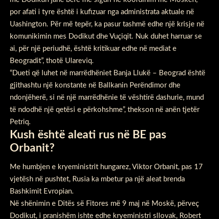
por afati i tyre është i kufizuar nga administrata aktuale në
Uashington. Për më tepër, ka pasur tashmë edhe një krisje në
komunikimin mes Dodikut dhe Vuçiqit. Nuk duhet harruar se
ai, për një periudhë, është kritikuar edhe në mediat e
Beogradit”, thotë Ulareviq.
“Dueti që luhet në marrëdhëniet Banja Llukë – Beograd është
gjithashtu një konstante në Ballkanin Perëndimor dhe
ndonjëherë, si në një marrëdhënie të vështirë dashurie, mund
të ndodhë një qetësi e përkohshme”, thekson në anën tjetër
Petriq.
Kush është aleati rus në BE pas
Orbanit?
Me humbjen e kryeministrit hungarez, Viktor Orbanit, pas 17
vjetësh në pushtet, Rusia ka mbetur pa një aleat brenda
Bashkimit Evropian.
Në shënimin e Ditës së Fitores më 9 maj në Moskë, përveç
Dodikut, i pranishëm ishte edhe kryeministri sllovak, Robert