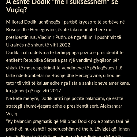
A është Dodik “më i suksesshëm” se
Vuçiq?
Millorad Dodik, udhëheqës i partisë kryesore të serbëve në
Bosnje dhe Hercegovinë, është takuar nëntë herë me
presidentin rus, Vladimir Putin, që nga fillimi i pushtimit të
Ukrainës në shkurt të vitit 2022.
Dodik, i cili u detyrua të tërhiqej nga pozita e presidentit të
entitetit Republika Sërpska pas një vendimi gjyqësor, për
shkak të mosrespektimit të vendimeve të përfaqësuesit të
lartë ndërkombëtar në Bosnje dhe Hercegovinë, u hoq në
tetor të vitit të kaluar edhe nga lista e sanksioneve amerikane,
ku gjendej që nga viti 2017.
Në këtë mënyrë, Dodik arriti një pozitë balancimi, që është
strategji shumëvjeçare edhe e presidentit serb, Aleksandar
Vuçiq.
“Ky balancim pragmatik që Millorad Dodik po e zbaton tani në
praktikë, nuk është i qëndrueshëm në thelb. Lëvizjet që lidhen
me Dodikun janë bërë me siguri në koordinim me Moskën,