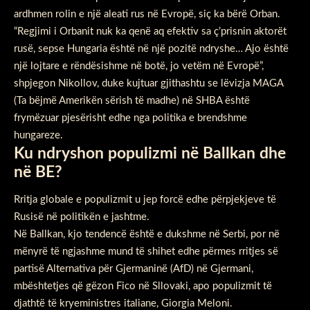
ardhmen rolin e një aleati rus në Evropë, siç ka bërë Orban.
“Regjimi i Orbanit nuk ka qenë aq efektiv sa ç’prisnin aktorët
rusë, sepse Hungaria është në një pozitë ndryshe… Ajo është
një lojtare e rëndësishme në botë, jo vetëm në Evropë”,
shpjegon Nikollov, duke kujtuar gjithashtu se lëvizja MAGA
(Ta bëjmë Amerikën sërish të madhe) në SHBA është
frymëzuar pjesërisht edhe nga politika e brendshme
hungareze.
Ku ndryshon populizmi në Ballkan dhe
në BE?
Rritja globale e populizmit u jep forcë edhe përpjekjeve të
Rusisë në politikën e jashtme.
Në Ballkan, kjo tendencë është e dukshme në Serbi, por në
mënyrë të ngjashme mund të shihet edhe përmes rritjes së
partisë Alternativa për Gjermaninë (AfD) në Gjermani,
mbështetjes që gëzon Fico në Sllovaki, apo populizmit të
djathtë të kryeministres italiane, Giorgia Meloni.