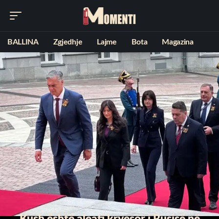
BALLINA
Zgjedhje
Lajme
Bota
Magazina
Kush është aleati kryesor i Rusisë në