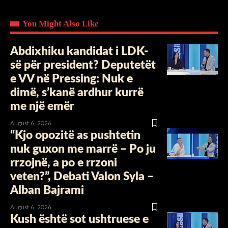
You Might Also Like
Abdixhiku kandidat i LDK-
së për president? Deputetët
e VV në Pressing: Nuk e
dimë, s’kanë ardhur kurrë
me një emër
August 6, 2026
“Kjo opozitë as pushtetin
nuk guxon me marrë – Po ju
rrzojnë, a po e rrzoni
veten?”, Debati Valon Syla –
Alban Bajrami
August 6, 2026
Kush është sot ushtruese e