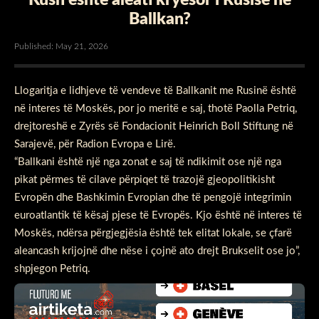
Ballkan?
Published: May 21, 2026
Llogaritja e lidhjeve të vendeve të Ballkanit me Rusinë është
në interes të Moskës, por jo meritë e saj, thotë Paolla Petriq,
drejtoreshë e Zyrës së Fondacionit Heinrich Boll Stiftung në
Sarajevë, për Radion Evropa e Lirë.
“Ballkani është një nga zonat e saj të ndikimit ose një nga
pikat përmes të cilave përpiqet të trazojë gjeopolitikisht
Evropën dhe Bashkimin Evropian dhe të pengojë integrimin
euroatlantik të kësaj pjese të Evropës. Kjo është në interes të
Moskës, ndërsa përgjegjësia është tek elitat lokale, se çfarë
aleancash krijojnë dhe nëse i çojnë ato drejt Brukselit ose jo”,
shpjegon Petriq.