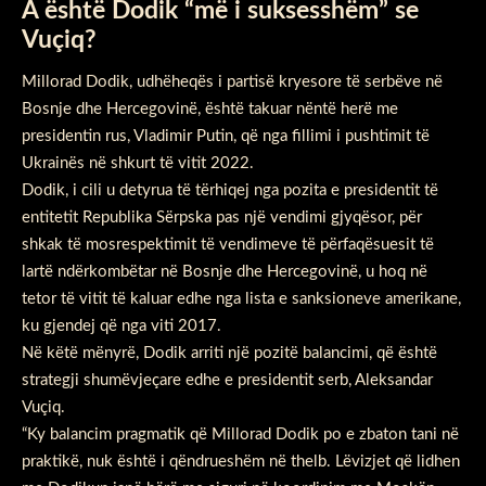
A është Dodik “më i suksesshëm” se
Vuçiq?
Millorad Dodik, udhëheqës i partisë kryesore të serbëve në
Bosnje dhe Hercegovinë, është takuar nëntë herë me
presidentin rus, Vladimir Putin, që nga fillimi i pushtimit të
Ukrainës në shkurt të vitit 2022.
Dodik, i cili u detyrua të tërhiqej nga pozita e presidentit të
entitetit Republika Sërpska pas një vendimi gjyqësor, për
shkak të mosrespektimit të vendimeve të përfaqësuesit të
lartë ndërkombëtar në Bosnje dhe Hercegovinë, u hoq në
tetor të vitit të kaluar edhe nga lista e sanksioneve amerikane,
ku gjendej që nga viti 2017.
Në këtë mënyrë, Dodik arriti një pozitë balancimi, që është
strategji shumëvjeçare edhe e presidentit serb, Aleksandar
Vuçiq.
“Ky balancim pragmatik që Millorad Dodik po e zbaton tani në
praktikë, nuk është i qëndrueshëm në thelb. Lëvizjet që lidhen