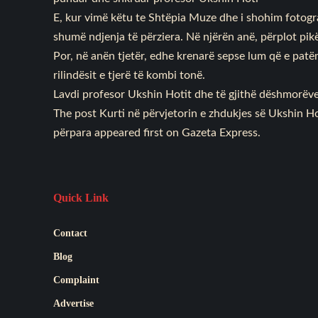
E, kur vimë këtu te Shtëpia Muze dhe i shohim fotografit
shumë ndjenja të përziera. Në njërën anë, përplot pikël
Por, në anën tjetër, edhe krenarë sepse lum që e pat
rilindësit e tjerë të kombi tonë.
Lavdi profesor Ukshin Hotit dhe të gjithë dëshmorëve
The post
Kurti në përvjetorin e zhdukjes së Ukshin Ho
përpara
appeared first on
Gazeta Express
.
Quick Link
Contact
Blog
Complaint
Advertise