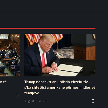
im të
Trump nënshkruan urdhrin ekzekutiv –
s’ka shtetësi amerikane përmes lindjes së
fëmijëve
August 7, 2026