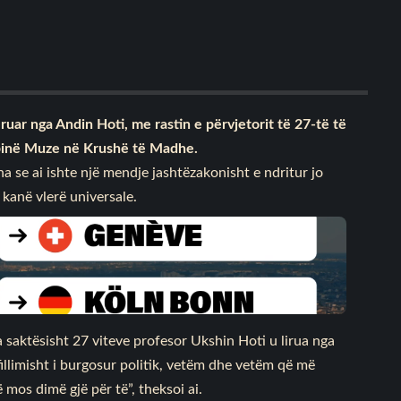
ëruar nga Andin Hoti, me rastin e përvjetorit të 27-të të
tëpinë Muze në Krushë të Madhe.
ha se ai ishte një mendje jashtëzakonisht e ndritur jo
e kanë vlerë universale.
 saktësisht 27 viteve profesor Ukshin Hoti u lirua nga
fillimisht i burgosur politik, vetëm dhe vetëm që më
mos dimë gjë për të”, theksoi ai.