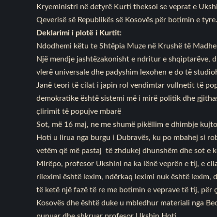
Kryeministri në detyrë Kurti theksoi se veprat e Ukshi
Qeverisë së Republikës së Kosovës për botimin e tyre
Deklarimi i plotë i Kurtit:
Ndodhemi këtu te Shtëpia Muze në Krushë të Madhe, 
Një mendje jashtëzakonisht e ndritur e shqiptarëve, dh
vlerë universale dhe padyshim lexohen e do të studio
Janë teori të cilat i japin rol vendimtar vullnetit të pop
demokratike është sistemi më i mirë politik dhe gjitha
çlirimit të popujve mbarë
Sot, më 16 maj, ne me shumë pikëllim e dhimbje kujto
Hoti u lirua nga burgu i Dubravës, ku po mbahej si rob 
vetëm që më pastaj të zhdukej dhunshëm dhe sot e kës
Mirëpo, profesor Ukshini na ka lënë veprën e tij, e ci
rileximi është lexim, ndërkaq leximi nuk është lexim,
të ketë një fazë të re me botimin e veprave të tij, pë
Kosovës dhe është duke u mbledhur materiali nga Beogr
punuar dhe shkruar profesor Ukshin Hoti