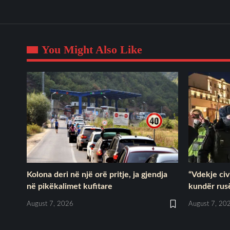
You Might Also Like
Kolona deri në një orë pritje, ja gjendja
“Vdekje civi
në pikëkalimet kufitare
kundër rus
August 7, 2026
August 7, 20