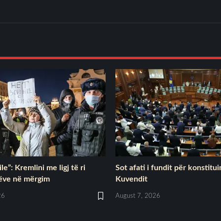
le”: Kremlini me ligj të ri
Sot afati i fundit për konstitu
ëve në mërgim
Kuvendit
26
August 7, 2026