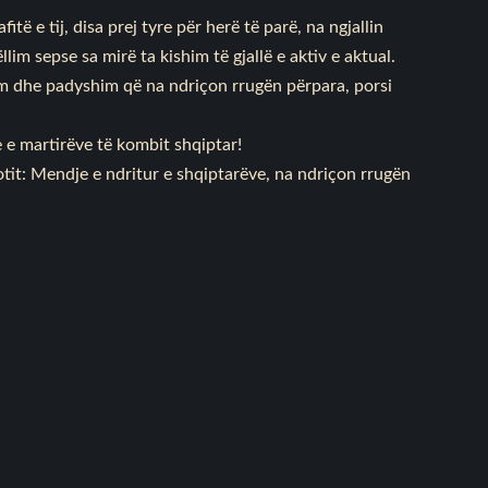
ë e tij, disa prej tyre për herë të parë, na ngjallin
lim sepse sa mirë ta kishim të gjallë e aktiv e aktual.
ëm dhe padyshim që na ndriçon rrugën përpara, porsi
 e martirëve të kombit shqiptar!
tit: Mendje e ndritur e shqiptarëve, na ndriçon rrugën