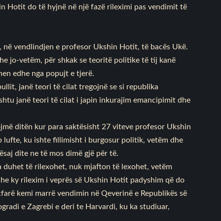
n Hotit do të hyjnë në një fazë rileximi pas vendimit të
.
në vendlindjen e profesor Ukshin Hotit, të bacës Ukë.
e jo-vetëm, për shkak se teoritë politike të tij kanë
hen edhe nga popujt e tjerë.
ullit, janë teori të cilat tregojnë se si republika
shtu janë teori të cilat i japin inkurajim emancipimit dhe
jmë ditën kur para saktësisht 27 viteve profesor Ukshin
lufte, ku ishte fillimisht i burgosur politik, vetëm dhe
aj dite ne të mos dimë gjë për të.
la duhet të rilexohet, nuk mjafton të lexohet, vetëm
 dhe ky rilexim i veprës së Ukshin Hotit padyshim që do
r çfarë kemi marrë vendimin në Qeverinë e Republikës së
adi e Zagrebi e deri te Harvardi, ku ka studiuar,