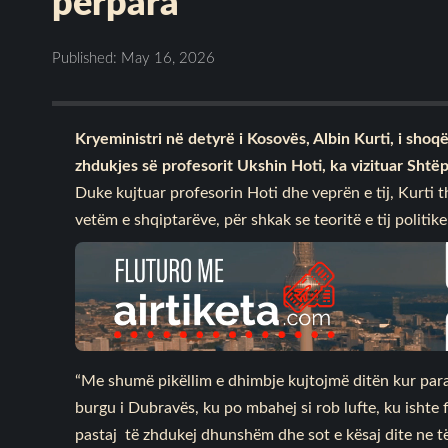
përpara
Published: May 16, 2026
Kryeministri në detyrë i Kosovës, Albin Kurti, i shoq
zhdukjes së profesorit Ukshin Hoti, ka vizituar Sh
Duke kujtuar profesorin Hoti dhe veprën e tij, Kurti t
vetëm e shqiptarëve, për shkak se teoritë e tij politik
“Me shumë pikëllim e dhimbje kujtojmë ditën kur para
burgu i Dubravës, ku po mbahej si rob lufte, ku ishte 
pastaj të zhdukej dhunshëm dhe sot e kësaj dite ne të 