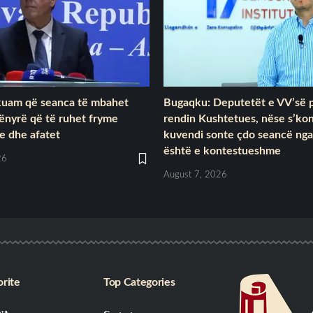
rkuam që seanca të mbahet
Bugaqku: Deputetët e VV’së p
ënyrë që të ruhet fryme
rendin Kushtetues, nëse s’ko
e dhe afatet
kuvendi sonte çdo seancë nga
është e kontestueshme
26
August 7, 2026
rite
Top Categories