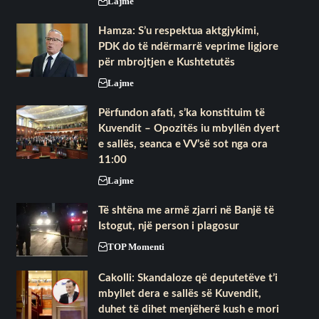
Lajme
Hamza: S’u respektua aktgjykimi,
PDK do të ndërmarrë veprime ligjore
për mbrojtjen e Kushtetutës
Lajme
Përfundon afati, s’ka konstituim të
Kuvendit – Opozitës iu mbyllën dyert
e sallës, seanca e VV’së sot nga ora
11:00
Lajme
Të shtëna me armë zjarri në Banjë të
Istogut, një person i plagosur
TOP Momenti
Cakolli: Skandaloze që deputetëve t’i
mbyllet dera e sallës së Kuvendit,
duhet të dihet menjëherë kush e mori