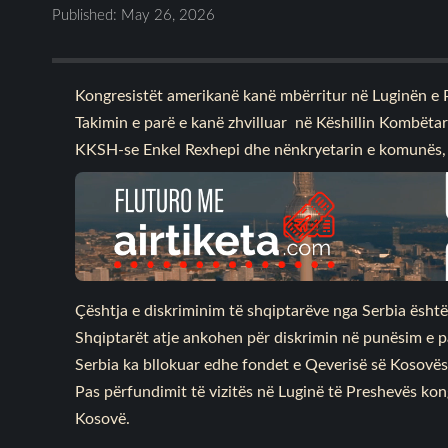
Published: May 26, 2026
Kongresistët amerikanë kanë mbërritur në Luginën e 
Takimin e parë e kanë zhvilluar në Këshillin Kombëta
KKSH-se Enkel Rexhepi dhe nënkryetarin e komunës,
Çështja e diskriminim të shqiptarëve nga Serbia ësht
Shqiptarët atje ankohen për diskrimin në punësim e p
Serbia ka bllokuar edhe fondet e Qeverisë së Kosovës
Pas përfundimit të vizitës në Luginë të Preshevës ko
Kosovë.