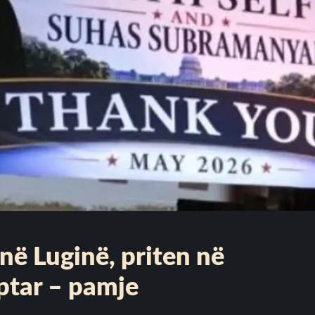
në Luginë, priten në
ptar – pamje