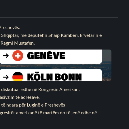
Preshevës.
r Shqiptar, me deputetin Shaip Kamberi, kryetarin e
 Ragmi Mustafen.
ë diskutuar edhe në Kongresin Amerikan.
asivzim të adresave.
 të ndara për Luginë e Preshevës
ngresitët amerikanë të martëm do të jenë edhe në