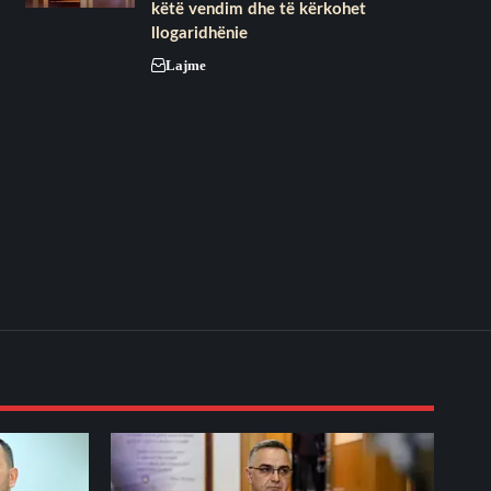
këtë vendim dhe të kërkohet
llogaridhënie
Lajme