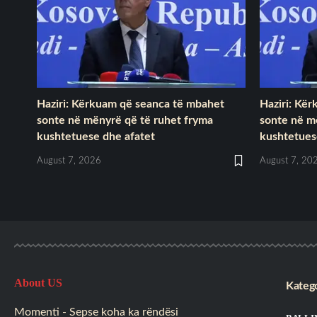
Haziri: Kërkuam që seanca të mbahet
Haziri: Kë
sonte në mënyrë që të ruhet fryma
sonte në m
kushtetuese dhe afatet
kushtetues
August 7, 2026
August 7, 20
About US
Katego
Momenti - Sepse koha ka rëndësi