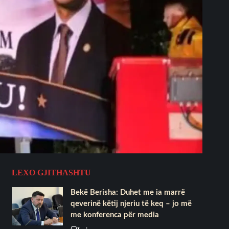
LEXO GJITHASHTU
Bekë Berisha: Duhet me ia marrë
qeverinë këtij njeriu të keq – jo më
me konferenca për media