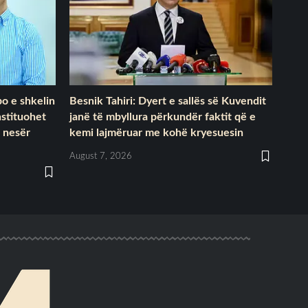
o e shkelin
Besnik Tahiri: Dyert e sallës së Kuvendit
nstituohet
janë të mbyllura përkundër faktit që e
 nesër
kemi lajmëruar me kohë kryesuesin
August 7, 2026