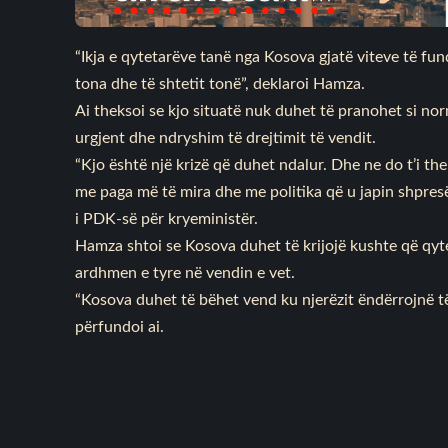
“Ikja e qytetarëve tanë nga Kosova gjatë viteve të fu
tona dhe të shtetit tonë”, deklaroi Hamza.
Ai theksoi se kjo situatë nuk duhet të pranohet si nor
urgjent dhe ndryshim të drejtimit të vendit.
“Kjo është një krizë që duhet ndalur. Dhe ne do t’i t
me paga më të mira dhe me politika që u japin shpresë 
i PDK-së për kryeministër.
Hamza shtoi se Kosova duhet të krijojë kushte që qyte
ardhmen e tyre në vendin e vet.
“Kosova duhet të bëhet vend ku njerëzit ëndërrojnë të 
përfundoi ai.