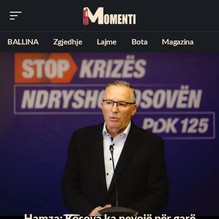
BALLINA
Zgjedhje
Lajme
Bota
Magazina
Hamza: Kosova ka nevojë për garë