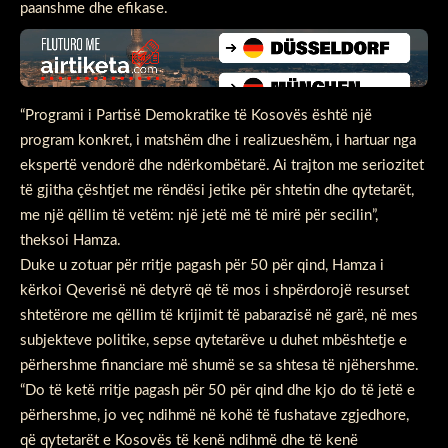
paanshme dhe efikase.
“Programi i Partisë Demokratike të Kosovës është një
program konkret, i matshëm dhe i realizueshëm, i hartuar nga
ekspertë vendorë dhe ndërkombëtarë. Ai trajton me seriozitet
të gjitha çështjet me rëndësi jetike për shtetin dhe qytetarët,
me një qëllim të vetëm: një jetë më të mirë për secilin”,
theksoi Hamza.
Duke u zotuar për rritje pagash për 50 për qind, Hamza i
kërkoi Qeverisë në detyrë që të mos i shpërdorojë resurset
shtetërore me qëllim të krijimit të pabarazisë në garë, në mes
subjekteve politike, sepse qytetarëve u duhet mbështetje e
përhershme financiare më shumë se sa shtesa të njëhershme.
“Do të ketë rritje pagash për 50 për qind dhe kjo do të jetë e
përhershme, jo veç ndihmë në kohë të fushatave zgjedhore,
që qytetarët e Kosovës të kenë ndihmë dhe të kenë