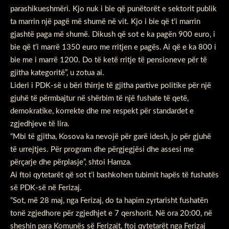
parashikueshmëri. Kjo nuk i bie që punëtorët e sektorit publik
ta marrin një pagë më shumë në vit. Kjo i bie që t’i marrin
gjashtë paga më shumë. Dikush që sot e ka pagën 900 euro, i
bie që t’i marrë 1350 euro me rritjen e pagës. Ai që e ka 800 i
bie me i marrë 1200. Do të ketë rritje të pensioneve për të
gjitha kategoritë”, u zotua ai.
Lideri i PDK-së u bëri thirrje të gjitha partive politike për një
gjuhë të përmbajtur në shërbim të një fushate të qetë,
demokratike, korrekte dhe me respekt për standardet e
zgjedhjeve të lira.
“Mbi të gjitha, Kosova ka nevojë për garë idesh, jo për gjuhë
të urrejtjes. Për program dhe përgjegjësi dhe assesi me
përçarje dhe përplasje”, shtoi Hamza.
Ai ftoi qytetarët që sot t’i bashkohen tubimit hapës të fushatës
së PDK-së në Ferizaj.
“Sot, më 28 maj, nga Ferizaj, do ta hapim zyrtarisht fushatën
tonë zgjedhore për zgjedhjet e 7 qershorit. Në ora 20:00, në
sheshin para Komunës së Ferizajt, ftoj qytetarët nga Ferizaj