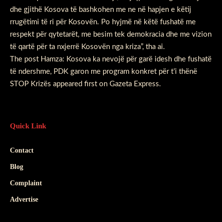
dhe gjithë Kosova të bashkohen me ne në hapjen e këtij
rrugëtimi të ri për Kosovën. Po hyjmë në këtë fushatë me
respekt për qytetarët, me besim tek demokracia dhe me vizion
të qartë për ta nxjerrë Kosovën nga kriza”, tha ai.
The post
Hamza: Kosova ka nevojë për garë idesh dhe fushatë
të ndershme, PDK garon me program konkret për t’i thënë
STOP Krizës
appeared first on
Gazeta Express
.
Quick Link
Contact
Blog
Complaint
Advertise