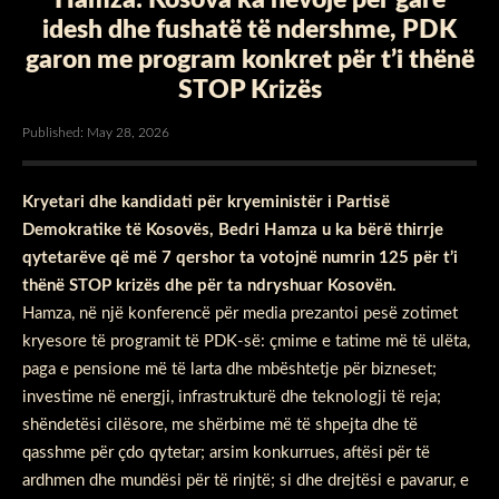
idesh dhe fushatë të ndershme, PDK
garon me program konkret për t’i thënë
STOP Krizës
Published: May 28, 2026
Kryetari dhe kandidati për kryeministër i Partisë
Demokratike të Kosovës, Bedri Hamza u ka bërë thirrje
qytetarëve që më 7 qershor ta votojnë numrin 125 për t’i
thënë STOP krizës dhe për ta ndryshuar Kosovën.
Hamza, në një konferencë për media prezantoi pesë zotimet
kryesore të programit të PDK-së: çmime e tatime më të ulëta,
paga e pensione më të larta dhe mbështetje për bizneset;
investime në energji, infrastrukturë dhe teknologji të reja;
shëndetësi cilësore, me shërbime më të shpejta dhe të
qasshme për çdo qytetar; arsim konkurrues, aftësi për të
ardhmen dhe mundësi për të rinjtë; si dhe drejtësi e pavarur, e