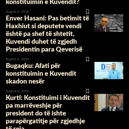
konstituimin e Kuvendit?
August 6, 2026
Enver Hasani: Pas betimit të
Haxhiut si deputete vendi
është pa shef të shtetit,
Kuvendi duhet të zgjedh
Presidentin para Qeverisë
August 6, 2026
Bugaqku: Afati për
konstituimin e Kuvendit
skadon nesër
August 6, 2026
Kurti: Konstituimi i Kuvendit
pa marrëveshje për
president do të ishte
parapërgatitje për zgjedhje
të reja