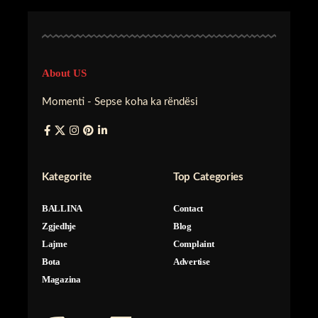
About US
Momenti - Sepse koha ka rëndësi
Kategorite
Top Categories
BALLINA
Contact
Zgjedhje
Blog
Lajme
Complaint
Bota
Advertise
Magazina