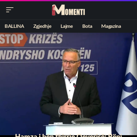
BALLINA
Zgjedhje
Lajme
Bota
Magazina
Hamza i bën thirrje Qeverisë: Bëni