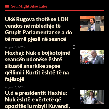
You Might Also Like
Ukë Rugova thotë se LDK
vendos në mbledhje të
Grupit Parlamentar se a do
të marrë pjesë në seancë
August 8, 2026
Hoxhaj: Nuk e bojkotojmë
seancën ndonëse është
situatë anarkike sepse
qëllimi i Kurtit është të na
fajësojë
August 8, 2026
U.d e presidentit Haxhiu:
Nuk është e vërtetë që
opozitës iu mbyll Kuvendi,