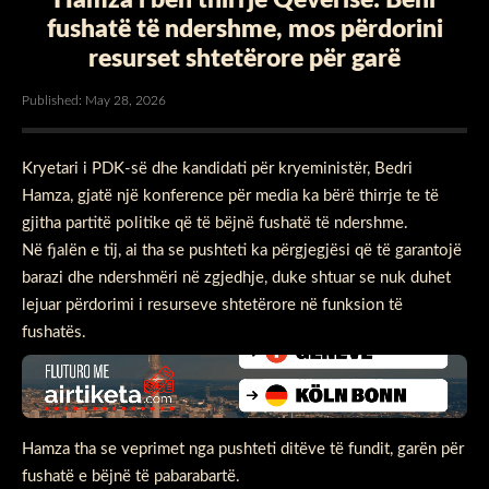
fushatë të ndershme, mos përdorini
resurset shtetërore për garë
Published: May 28, 2026
Kryetari i PDK-së dhe kandidati për kryeministër, Bedri
Hamza, gjatë një konference për media ka bërë thirrje te të
gjitha partitë politike që të bëjnë fushatë të ndershme.
Në fjalën e tij, ai tha se pushteti ka përgjegjësi që të garantojë
barazi dhe ndershmëri në zgjedhje, duke shtuar se nuk duhet
lejuar përdorimi i resurseve shtetërore në funksion të
fushatës.
Hamza tha se veprimet nga pushteti ditëve të fundit, garën për
fushatë e bëjnë të pabarabartë.