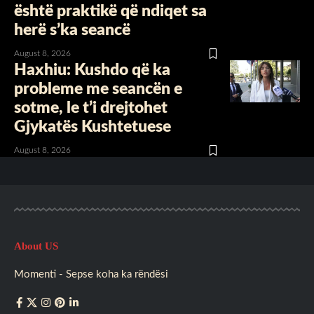
është praktikë që ndiqet sa
herë s’ka seancë
August 8, 2026
Haxhiu: Kushdo që ka
probleme me seancën e
sotme, le t’i drejtohet
Gjykatës Kushtetuese
August 8, 2026
About US
Momenti - Sepse koha ka rëndësi