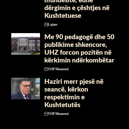
mundësitë, edhe
dërgimin e çështjes në
Kushtetuese
Lajme
Me 90 pedagogë dhe 50
publikime shkencore,
UHZ forcon pozitën në
kërkimin ndërkombëtar
TOP Momenti
​Haziri merr pjesë në
seancë, kërkon
respektimin e
Kushtetutës
TOP Momenti