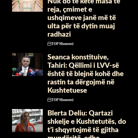
Nuk do të ketë masa të
reja, çmimet e
ushqimeve janë më të
ulta për të dytin muaj
radhazi
TOP Momenti
Seanca konstituive,
Tahiri: Qëllimi i LVV-së
është të blejnë kohë dhe
rastin ta dërgojmë në
Kushtetuese
TOP Momenti
Blerta Deliu: Qartazi
shkelje e Kushtetutës, do
t’i shqyrtojmë të gjitha