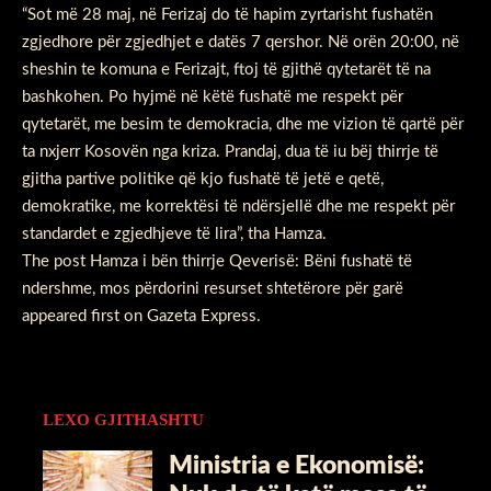
“Sot më 28 maj, në Ferizaj do të hapim zyrtarisht fushatën
zgjedhore për zgjedhjet e datës 7 qershor. Në orën 20:00, në
sheshin te komuna e Ferizajt, ftoj të gjithë qytetarët të na
bashkohen. Po hyjmë në këtë fushatë me respekt për
qytetarët, me besim te demokracia, dhe me vizion të qartë për
ta nxjerr Kosovën nga kriza. Prandaj, dua të iu bëj thirrje të
gjitha partive politike që kjo fushatë të jetë e qetë,
demokratike, me korrektësi të ndërsjellë dhe me respekt për
standardet e zgjedhjeve të lira”, tha Hamza.
The post
Hamza i bën thirrje Qeverisë: Bëni fushatë të
ndershme, mos përdorini resurset shtetërore për garë
appeared first on
Gazeta Express
.
LEXO GJITHASHTU
Ministria e Ekonomisë: