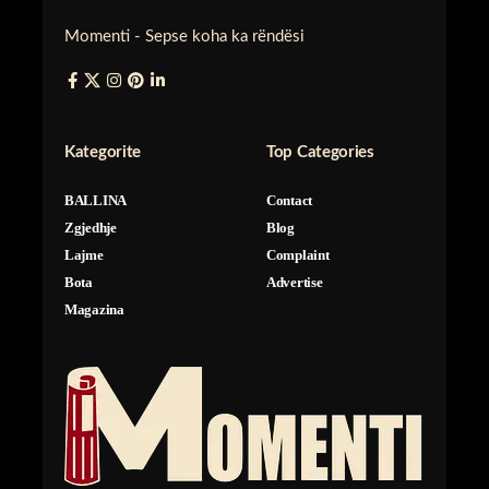
Momenti - Sepse koha ka rëndësi
Kategorite
Top Categories
BALLINA
Contact
Zgjedhje
Blog
Lajme
Complaint
Bota
Advertise
Magazina