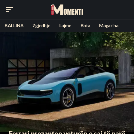
BALLINA
Zgjedhje
Lajme
Bota
Magazina
Ferrari prezanton veturën e saj të parë