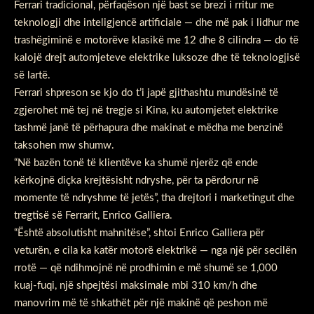
Ferrari tradicional, përfaqëson një bast se brezi i rritur me
teknologji dhe inteligjencë artificiale — dhe më pak i lidhur me
trashëgiminë e motorëve klasikë me 12 dhe 8 cilindra — do të
kalojë drejt automjeteve elektrike luksoze dhe të teknologjisë
së lartë.
Ferrari shpreson se kjo do t’i japë gjithashtu mundësinë të
zgjerohet më tej në tregje si Kina, ku automjetet elektrike
tashmë janë të përhapura dhe makinat e mëdha me benzinë
taksohen mw shumw.
“Në bazën tonë të klientëve ka shumë njerëz që ende
kërkojnë diçka krejtësisht ndryshe, për ta përdorur në
momente të ndryshme të jetës”, tha drejtori i marketingut dhe
tregtisë së Ferrarit, Enrico Galliera.
“Është absolutisht mahnitëse”, shtoi Enrico Galliera për
veturën, e cila ka katër motorë elektrikë — nga një për secilën
rrotë — që ndihmojnë në prodhimin e më shumë se 1,000
kuaj-fuqi, një shpejtësi maksimale mbi 310 km/h dhe
manovrim më të shkathët për një makinë që peshon më