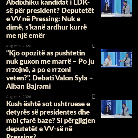
Abdixhiku kandidat i LDK-
së për president? Deputetët
e VV në Pressing: Nuk e
dimë, s’kanë ardhur kurrë
me një emër
August 6, 2026
“Kjo opozitë as pushtetin
nuk guxon me marrë – Po ju
rrzojnë, a po e rrzoni
veten?”, Debati Valon Syla –
Alban Bajrami
August 6, 2026
Kush është sot ushtruese e
detyrës së presidentes dhe
mbi çfarë baze? Si përgjigjen
deputetët e VV-së në
Pressing?