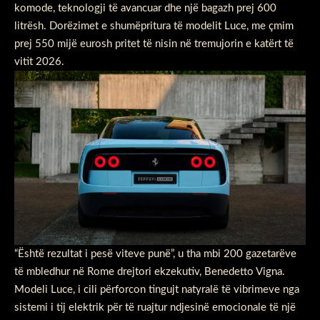
komode, teknologji të avancuar dhe një bagazh prej 600
litrësh. Dorëzimet e shumëpritura të modelit Luce, me çmim
prej 550 mijë eurosh pritet të nisin në tremujorin e katërt të
vitit 2026.
“Është rezultat i pesë viteve punë”, u tha mbi 200 gazetarëve
të mbledhur në Rome drejtori ekzekutiv, Benedetto Vigna.
Modeli Luce, i cili përforcon tingujt natyralë të vibrimeve nga
sistemi i tij elektrik për të ruajtur ndjesinë emocionale të një