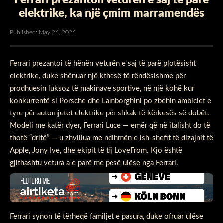
elektrike, ka një çmim marramendës
Published: May 26, 2026
Ferrari prezantoi të hënën veturën e saj të parë plotësisht
elektrike, duke shënuar një kthesë të rëndësishme për
prodhuesin luksoz të makinave sportive, në një kohë kur
konkurrentë si Porsche dhe Lamborghini po zbehin ambiciet e
tyre për automjetet elektrike për shkak të kërkesës së dobët.
Modeli me katër dyer, Ferrari Luce — emër që në italisht do të
thotë “dritë” — u zhvillua me ndihmën e ish-shefit të dizajnit të
Apple, Jony Ive, dhe ekipit të tij LoveFrom. Kjo është
gjithashtu vetura a e parë me pesë ulëse nga Ferrari.
Ferrari synon të tërheqë familjet e pasura, duke ofruar ulëse