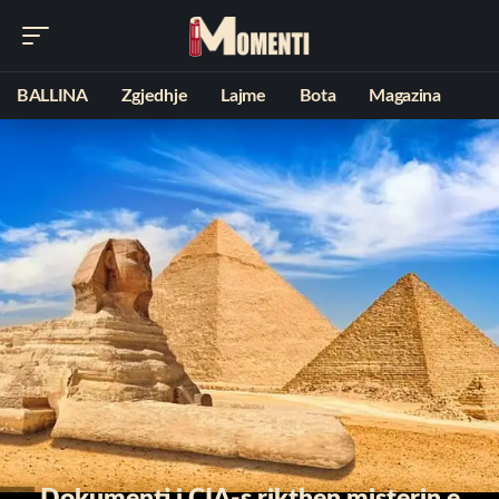
BALLINA
Zgjedhje
Lajme
Bota
Magazina
Dokumenti i CIA-s rikthen misterin e