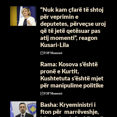
“Nuk kam çfarë të shtoj
për veprimin e
deputetes, përveçse uroj
që të jetë qetësuar pas
atij momenti”, reagon
Kusari-Lila
TOP Momenti
​Rama: Kosova s’është
pronë e Kurtit,
Kushtetuta s’është mjet
për manipulime politike
TOP Momenti
Basha: Kryeministri i
fton për marrëveshje,