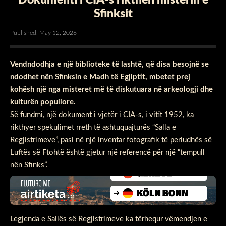
Sfinksit
Published: May 12, 2026
Vendndodhja e një biblioteke të lashtë, që disa besojnë se
ndodhet nën Sfinksin e Madh të Egjiptit, mbetet prej
kohësh një nga misteret më të diskutuara në arkeologji dhe
kulturën popullore.
Së fundmi, një dokument i vjetër i CIA-s, i vitit 1952, ka
rikthyer spekulimet rreth të ashtuquajturës “Salla e
Regjistrimeve”, pasi në një inventar fotografik të periudhës së
Luftës së Ftohtë është gjetur një referencë për një “tempull
nën Sfinks”.
Legjenda e Sallës së Regjistrimeve ka tërhequr vëmendjen e