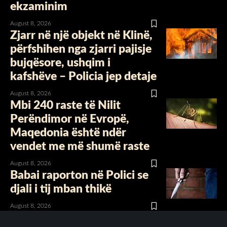
ekzaminim
August 8, 2026
Zjarr në një objekt në Klinë,
përfshihen nga zjarri pajisje
bujqësore, ushqim i
kafshëve – Policia jep detaje
August 8, 2026
Mbi 240 raste të Nilit
Perëndimor në Evropë,
Maqedonia është ndër
vendet me më shumë raste
August 8, 2026
Babai raporton në Polici se
djali i tij mban thikë
August 8, 2026