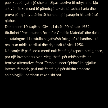
publikut për gati një shekull. Sipas teorive të ndryshme, kjo
arkivë mitike mund të përmbajë tekste të lashta, harta dhe
prova për një qytetërim të humbur që i paraprin historisë së
njohur.
Dokumenti 10-faqësh i CIA-s, i datës 20 nëntor 1952,
titullohet “Presentation Form for Graphic Material” dhe duket
se katalogon 11 rrotulla negativësh fotografikë bardhezi, të
realizuar midis korrikut dhe dhjetorit të vitit 1950.
Në pamje të parë, dokumenti nuk është një raport inteligjence,
por një inventar arkivor. Megjithatë, për mbështetësit e
teorive alternative, fraza “Temple under Sphinx” ka ngjallur
interes të madh, pasi nuk është një përshkrim standard
arkeologjik i përdorur zakonisht sot.