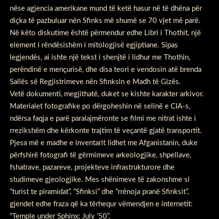
nëse agjencia amerikane mund të ketë hasur në të dhëna për
diçka të pazbuluar nën Sfinks më shumë se 70 vjet më parë.
Në këto diskutime është përmendur edhe Libri i Thothit, një
element i rëndësishëm i mitologjisë egjiptiane. Sipas
legjendës, ai ishte një tekst i shenjtë i lidhur me Thothin,
perëndinë e mençurisë, dhe disa teori e vendosin atë brenda
Sallës së Regjistrimeve nën Sfinksin e Madh të Gizës.
Vetë dokumenti, megjithatë, duket se kishte karakter arkivor.
Materialet fotografike po dërgoheshin në selinë e CIA-s,
ndërsa faqja e parë paralajmëronte se filmi me nitrat ishte i
rrezikshëm dhe kërkonte trajtim të veçantë gjatë transportit.
Pjesa më e madhe e inventarit lidhet me Afganistanin, duke
përfshirë fotografi të gërmimeve arkeologjike, shpellave,
fshatrave, pazareve, projekteve infrastrukturore dhe
studimeve gjeologjike. Mes shënimeve të zakonshme si
“turist te piramidat”, “Sfinksi” dhe “rrënoja pranë Sfinksit”,
gjendet edhe fraza që ka tërhequr vëmendjen e internetit:
“Temple under Sphinx; July ’50”.