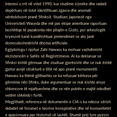
Interesi u rrit në vitet 1990, kur studime sizmike dhe radarë
depërtues në tokë identifikuan zgavra dhe anomali
nëntokësore pranë Sfinksit. Studiues japonezë nga
Universiteti Waseda dhe më pas ekipe amerikane raportuan
boshllëqe të pazakonta nën pllajën e Gizës, por arkeologët
kryesorë kanë kundërshtuar pretendimet se ato janë
domosdoshmërisht dhoma artificiale.
Egjiptologu i njohur Zahi Hawass ka mohuar vazhdimisht
ekzistencën e Sallës së Regjistrimeve. Ai ka deklaruar se
Sfinksi është gërmuar dhe studiuar gjerësisht dhe se nuk është
gjetur asnjë strukturë e tillë në apo pranë monumentit.
Hawass ka thënë gjithashtu se ka refuzuar kërkesa për
gërmime nën Sfinks, duke argumentuar se nuk kishte arsye
shkencore të mjaftueshme dhe se nën putrën e majtë ndodhet
vetëm shkëmb i fortë.
Megjithatë, referenca në dokumentin e CIA-s ka ndezur sërish
debatet në forumet e teorive konspirative dhe në komunitetet
e apasionuara pas historisë së lashtë. Shumë prej tyre pyesin