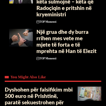
këta sulmojnë – këta që
Radoçiqin e pritshin në
kryeministri
TOP Momenti
Një grua dhe dy burra
rrihen mes vete me
mjete të forta e të
mprehta në Han të Elezit
TOP Momenti
You Might Also Like
Dyshohen për falsifikim mbi
500 euro në Prishtinë,
paratë sekuestrohen për