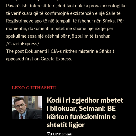
Pavarësisht interesit të ri, deri tani nuk ka prova arkeologjike
të verifikuara që të konfirmojnë ekzistencën e një Salle të
Regjistrimeve apo të një tempulli të fshehur nën Sfinks. Për
momentin, dokumenti mbetet më shumë një nxitje për
spekulime sesa një dëshmi për një zbulim të fshehur.
/GazetaExpress/
The post
Dokumenti i CIA-s rikthen misterin e Sfinksit
appeared first on
Gazeta Express
.
LEXO GJITHASHTU
Kodi i ri zgjedhor mbetet
i bllokuar, Selmani: BE
kërkon funksionimin e
shtetit ligjor
TOP Momenti