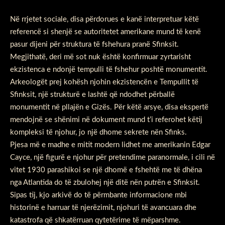
Në rrjetet sociale, disa përdorues e kanë interpretuar këtë
referencë si shenjë se autoritetet amerikane mund të kenë
pasur dijeni për struktura të fshehura pranë Sfinksit.
Megjithatë, deri më sot nuk është konfirmuar zyrtarisht
ekzistenca e ndonjë tempulli të fshehur poshtë monumentit.
Arkeologët prej kohësh njohin ekzistencën e Tempullit të
Sfinksit, një strukturë e lashtë që ndodhet përballë
monumentit në pllajën e Gizës. Për këtë arsye, disa ekspertë
mendojnë se shënimi në dokument mund t’i referohet këtij
kompleksi të njohur, jo një dhome sekrete nën Sfinks.
Pjesa më e madhe e mitit modern lidhet me amerikanin Edgar
Cayce, një figurë e njohur për pretendime paranormale, i cili në
vitet 1930 parashikoi se një dhomë e fshehtë me të dhëna
nga Atlantida do të zbulohej një ditë nën putrën e Sfinksit.
Sipas tij, kjo arkivë do të përmbante informacione mbi
historinë e harruar të njerëzimit, njohuri të avancuara dhe
katastrofa që shkatërruan qytetërime të mëparshme.