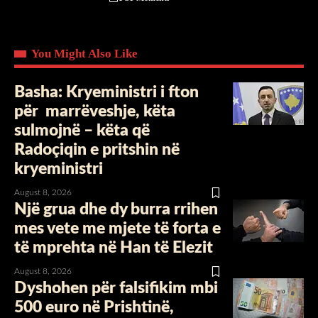
You Might Also Like
Basha: Kryeministri i fton
për marrëveshje, këta
sulmojnë – këta që
Radoçiqin e pritshin në
kryeministri
August 8, 2026
Një grua dhe dy burra rrihen
mes vete me mjete të forta e
të mprehta në Han të Elezit
August 8, 2026
Dyshohen për falsifikim mbi
500 euro në Prishtinë,