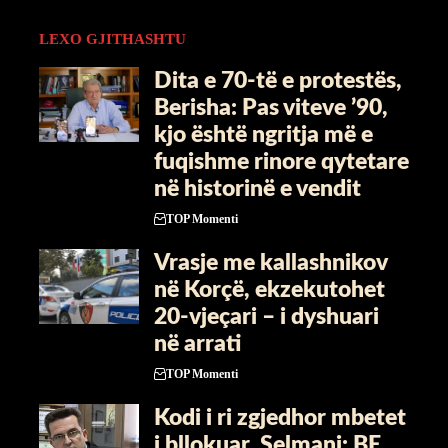
LEXO GJITHASHTU
Dita e 70-të e protestës,
Berisha: Pas viteve ’90,
kjo është ngritja më e
fuqishme rinore qytetare
në historinë e vendit
TOP Momenti
Vrasje me kallashnikov
në Korçë, ekzekutohet
20-vjeçari – i dyshuari
në arrati
TOP Momenti
Kodi i ri zgjedhor mbetet
i bllokuar, Selmani: BE