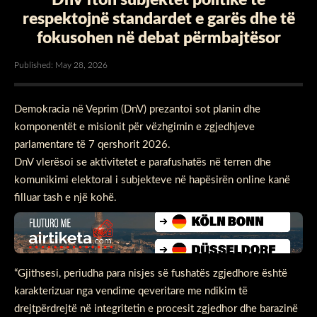
respektojnë standardet e garës dhe të
fokusohen në debat përmbajtësor
Published: May 28, 2026
Demokracia në Veprim (DnV) prezantoi sot planin dhe
komponentët e misionit për vëzhgimin e zgjedhjeve
parlamentare të 7 qershorit 2026.
DnV vlerësoi se aktivitetet e parafushatës në terren dhe
komunikimi elektoral i subjekteve në hapësirën online kanë
filluar tash e një kohë.
“Gjithsesi, periudha para nisjes së fushatës zgjedhore është
karakterizuar nga vendime qeveritare me ndikim të
drejtpërdrejtë në integritetin e procesit zgjedhor dhe barazinë