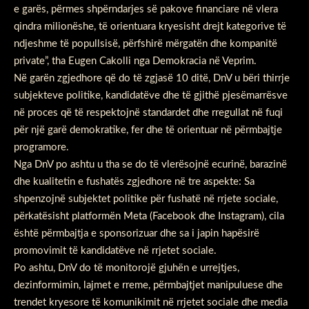
e garës, përmes shpërndarjes së pakove financiare në vlera
qindra milionëshe, të orientuara kryesisht drejt kategorive të
ndjeshme të popullsisë, përfshirë mërgatën dhe kompanitë
private”, tha Eugen Cakolli nga Demokracia në Veprim.
Në garën zgjedhore që do të zgjasë 10 ditë, DnV u bëri thirrje
subjekteve politike, kandidatëve dhe të gjithë pjesëmarrësve
në proces që të respektojnë standardet dhe rregullat në fuqi
për një garë demokratike, fer dhe të orientuar në përmbajtje
programore.
Nga DnV po ashtu u tha se do të vlerësojnë ecurinë, barazinë
dhe kualitetin e fushatës zgjedhore në tre aspekte: Sa
shpenzojnë subjektet politike për fushatë në rrjete sociale,
përkatësisht platformën Meta (Facebook dhe Instagram), cila
është përmbajtja e sponsorizuar dhe sa i japin hapësirë
promovimit të kandidatëve në rrjetet sociale.
Po ashtu, DnV do të monitorojë gjuhën e urrejtjes,
dezinformimin, lajmet e rreme, përmbajtjet manipuluese dhe
trendet kryesore të komunikimit në rrjetet sociale dhe media