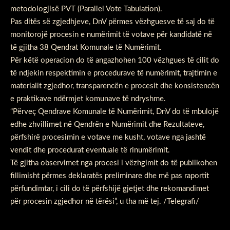
metodologjisë PVT (Parallel Vote Tabulation).
Pas ditës së zgjedhjeve, DnV përmes vëzhguesve të saj do të
monitorojë procesin e numërimit të votave për kandidatë në
të gjitha 38 Qendrat Komunale të Numërimit.
Për këtë operacion do të angazhohen 100 vëzhgues të cilit do
të ndjekin respektimin e procedurave të numërimit, trajtimin e
materialit zgjedhor, transparencën e procesit dhe konsistencën
e praktikave ndërmjet komunave të ndryshme.
“Përveç Qendrave Komunale të Numërimit, DnV do të mbulojë
edhe zhvillimet në Qendrën e Numërimit dhe Rezultateve,
përfshirë procesimin e votave me kusht, votave nga jashtë
vendit dhe procedurat eventuale të rinumërimit.
Të gjitha observimet nga procesi i vëzhgimit do të publikohen
fillimisht përmes deklaratës preliminare dhe më pas raportit
përfundimtar, i cili do të përfshijë gjetjet dhe rekomandimet
për procesin zgjedhor në tërësi”, u tha më tej. /Telegrafi/