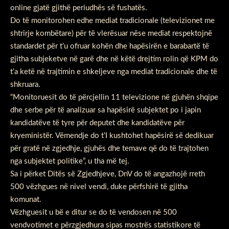
online gjatë gjithë periudhës së fushatës.
Do të monitorohen edhe mediat tradicionale (televizionet me
shtrirje kombëtare) për të vlerësuar nëse mediat respektojnë
standardet për t’u ofruar kohën dhe hapësirën e barabartë të
gjitha subjeketve në garë dhe në këtë drejtim rolin që KPM do
t’a ketë në trajtimin e shkeljeve nga mediat tradicionale dhe të
shkruara.
“Monitoruesit do të përcjellin 11 televizione në gjuhën shqipe
dhe serbe për të analizuar sa hapësirë subjektet po i japin
kandidatëve të tyre për deputet dhe kandidatëve për
kryeministër. Vëmendje do t’I kushtohet hapësirë së dedikuar
për gratë në zgjedhje, gjuhës dhe temave që do të trajtohen
nga subjektet politike”, u tha më tej.
Sa i përket Ditës së Zgjedhjeve, DnV do të angazhojë rreth
500 vëzhgues në nivel vendi, duke përfshirë të gjitha
komunat.
Vëzhguesit u bë e ditur se do të vendosen në 500
vendvotimet e përzgjedhura sipas mostrës statistikore të