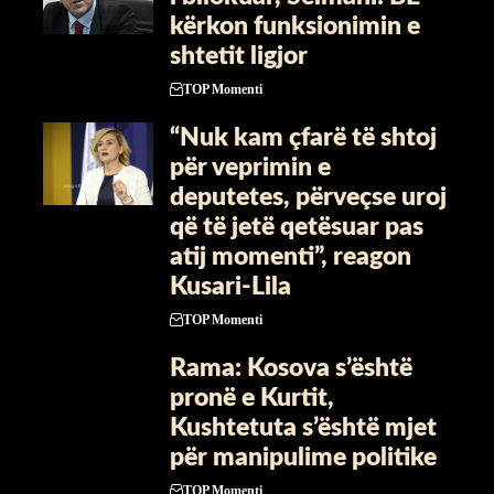
kërkon funksionimin e
shtetit ligjor
TOP Momenti
“Nuk kam çfarë të shtoj
për veprimin e
deputetes, përveçse uroj
që të jetë qetësuar pas
atij momenti”, reagon
Kusari-Lila
TOP Momenti
​Rama: Kosova s’është
pronë e Kurtit,
Kushtetuta s’është mjet
për manipulime politike
TOP Momenti