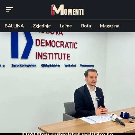
BALLINA
Zgjedhje
Lajme
Bota
Magazina
DnV fton subjektet politike të