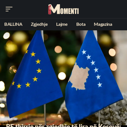
BALLINA
Zgjedhje
Lajme
Bota
Magazina
BE thirrje për zgjedhje të lira në Kosovë: