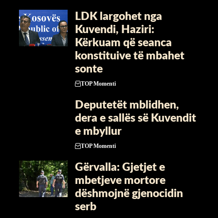
LDK largohet nga
Kuvendi, Haziri:
Kërkuam që seanca
konstituive të mbahet
sonte
TOP Momenti
Deputetët mblidhen,
dera e sallës së Kuvendit
e mbyllur
TOP Momenti
Gërvalla: Gjetjet e
mbetjeve mortore
dëshmojnë gjenocidin
serb