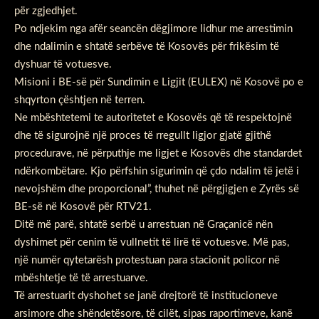
për zgjedhjet.
Po ndjekim nga afër seancën dëgjimore lidhur me arrestimin
dhe ndalimin e shtatë serbëve të Kosovës për frikësim të
dyshuar të votuesve.
Misioni i BE-së për Sundimin e Ligjit (EULEX) në Kosovë po e
shqyrton çështjen në terren.
Ne mbështetemi te autoritetet e Kosovës që të respektojnë
dhe të sigurojnë një proces të rregullt ligjor gjatë gjithë
procedurave, në përputhje me ligjet e Kosovës dhe standardet
ndërkombëtare. Kjo përfshin sigurimin që çdo ndalim të jetë i
nevojshëm dhe proporcional”, thuhet në përgjigjen e Zyrës së
BE-së në Kosovë për RTV21.
Ditë më parë, shtatë serbë u arrestuan në Graçanicë nën
dyshimet për cenim të vullnetit të lirë të votuesve. Më pas,
një numër qytetarësh protestuan para stacionit policor në
mbështetje të të arrestuarve.
Të arrestuarit dyshohet se janë drejtorë të institucioneve
arsimore dhe shëndetësore, të cilët, sipas raportimeve, kanë