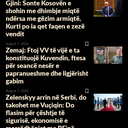
Gjini: Sonte Kosovën e
shohin me dhimbje miqtë
ndërsa me gëzim armiqtë,
Kurti po ia qet faqen e zezë
vendit
August 7, 2026
Zemaj: Ftoj VV të vijë e ta
konstituojë Kuvendin, ftesa
për seancë nesër e
papranueshme dhe ligjërisht
gabim
August 7, 2026
Zelenskyy arrin në Serbi, do
takohet me Vuçiqin: Do
flasim për çështje të
sigurisë, ekonomisë e