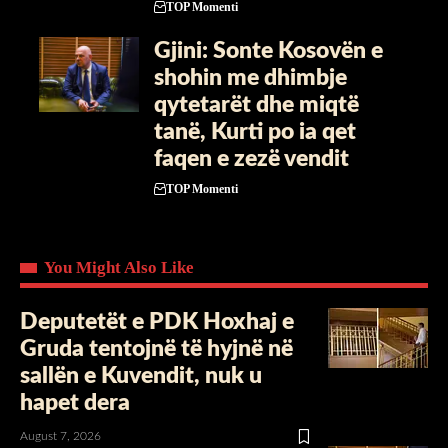
TOP Momenti
Gjini: Sonte Kosovën e
shohin me dhimbje
qytetarët dhe miqtë
tanë, Kurti po ia qet
faqen e zezë vendit
TOP Momenti
You Might Also Like
Deputetët e PDK Hoxhaj e
Gruda tentojnë të hyjnë në
sallën e Kuvendit, nuk u
hapet dera
August 7, 2026