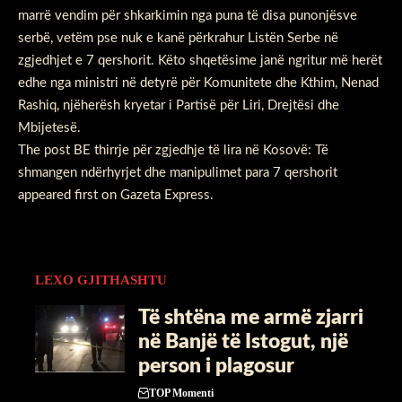
marrë vendim për shkarkimin nga puna të disa punonjësve
serbë, vetëm pse nuk e kanë përkrahur Listën Serbe në
zgjedhjet e 7 qershorit. Këto shqetësime janë ngritur më herët
edhe nga ministri në detyrë për Komunitete dhe Kthim, Nenad
Rashiq, njëherësh kryetar i Partisë për Liri, Drejtësi dhe
Mbijetesë.
The post
BE thirrje për zgjedhje të lira në Kosovë: Të
shmangen ndërhyrjet dhe manipulimet para 7 qershorit
appeared first on
Gazeta Express
.
LEXO GJITHASHTU
Të shtëna me armë zjarri
në Banjë të Istogut, një
person i plagosur
TOP Momenti