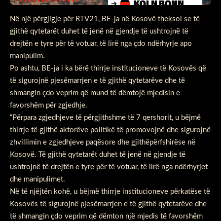
Në një përgjigje për RTV21, BE-ja në Kosovë theksoi se të
gjithë qytetarët duhet të jenë në gjendje të ushtrojnë të
drejtën e tyre për të votuar, të lirë nga çdo ndërhyrje apo
manipulim.
Po ashtu, BE-ja i ka bërë thirrje institucioneve të Kosovës që
të sigurojnë pjesëmarrjen e të gjithë qytetarëve dhe të
shmangin çdo veprim që mund të dëmtojë mjedisin e
favorshëm për zgjedhje.
“Përpara zgjedhjeve të përgjithshme të 7 qershorit, u bëjmë
thirrje të gjithë aktorëve politikë të promovojnë dhe sigurojnë
zhvillimin e zgjedhjeve paqësore dhe gjithëpërfshirëse në
Kosovë. Të gjithë qytetarët duhet të jenë në gjendje të
ushtrojnë të drejtën e tyre për të votuar, të lirë nga ndërhyrjet
dhe manipulimet.
Në të njëjtën kohë, u bëjmë thirrje institucioneve përkatëse të
Kosovës të sigurojnë pjesëmarrjen e të gjithë qytetarëve dhe
të shmangin çdo veprim që dëmton një mjedis të favorshëm