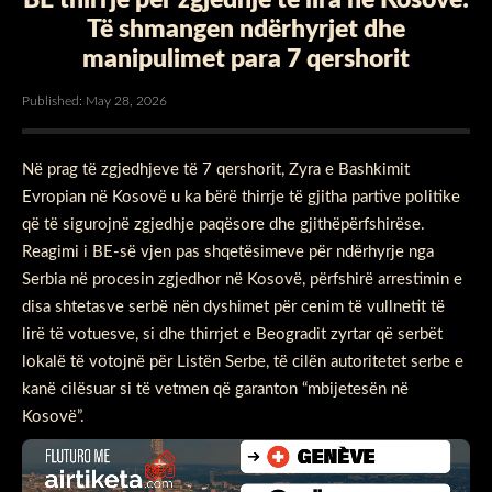
Të shmangen ndërhyrjet dhe
manipulimet para 7 qershorit
Published: May 28, 2026
Në prag të zgjedhjeve të 7 qershorit, Zyra e Bashkimit
Evropian në Kosovë u ka bërë thirrje të gjitha partive politike
që të sigurojnë zgjedhje paqësore dhe gjithëpërfshirëse.
Reagimi i BE-së vjen pas shqetësimeve për ndërhyrje nga
Serbia në procesin zgjedhor në Kosovë, përfshirë arrestimin e
disa shtetasve serbë nën dyshimet për cenim të vullnetit të
lirë të votuesve, si dhe thirrjet e Beogradit zyrtar që serbët
lokalë të votojnë për Listën Serbe, të cilën autoritetet serbe e
kanë cilësuar si të vetmen që garanton “mbijetesën në
Kosovë”.