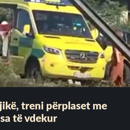
jikë, treni përplaset me
isa të vdekur