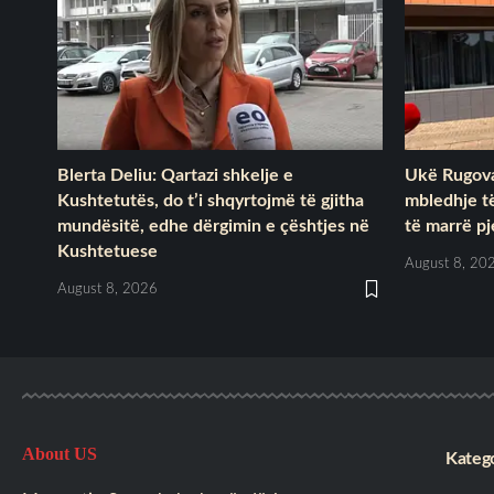
Blerta Deliu: Qartazi shkelje e
Ukë Rugova
Kushtetutës, do t’i shqyrtojmë të gjitha
mbledhje t
mundësitë, edhe dërgimin e çështjes në
të marrë p
Kushtetuese
August 8, 20
August 8, 2026
About US
Katego