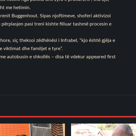
sht me hetimin.
trenit Buggenhout. Sipas njoftimeve, shoferi aktivizoi
ërplasjen pasi treni kishte filluar tashmë procesin e
e, siç theksoi zëdhënësi i Infrabel, “kjo është gjëja e
iktimat dhe familjet e tyre”.
 me autobusin e shkollës – disa të vdekur
appeared first