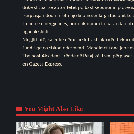
duke shtuar se autoritetet po bashkëpunonin plotësi
Përplasja ndodhi rreth një kilometër larg stacionit të 
frenën e emergjencës, por nuk mundi ta parandalonte p
ngadalësimit.
Megjithatë, ka edhe dëme në infrastrukturën hekurudhor
fundit që na shkon ndërmend. Mendimet tona janë me v
The post
Aksident i rëndë në Belgjikë, treni përplaset
on
Gazeta Express
.
You Might Also Like