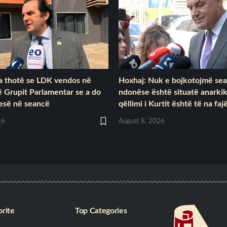
 thotë se LDK vendos në
Hoxhaj: Nuk e bojkotojmë se
ë Grupit Parlamentar se a do
ndonëse është situatë anarki
jesë në seancë
qëllimi i Kurtit është të na faj
26
August 8, 2026
rite
Top Categories