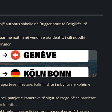
 një autobus shkolle në Buggenhout të Belgjikës, të
ar me nxitim në vendin e aksidentit, i cili ndodhi
rrugor.
porteve fillestare, kalimi ishte i mbyllur në kohën e
el, pamjet e kamerave të sigurisë tregojnë se barrierat
cidentit .
kt hetimi nga policia dhe zyra e prokurorit”, tha ajo,