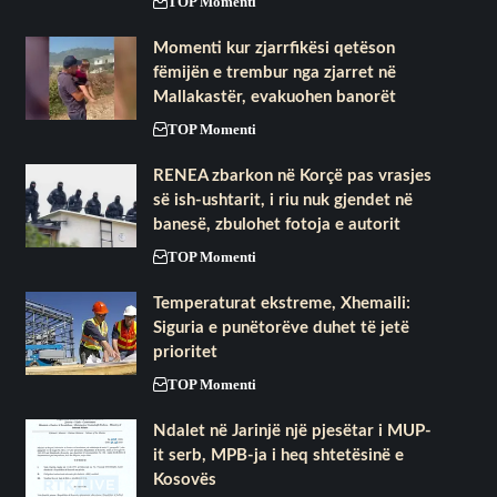
TOP Momenti
Momenti kur zjarrfikësi qetëson
fëmijën e trembur nga zjarret në
Mallakastër, evakuohen banorët
TOP Momenti
RENEA zbarkon në Korçë pas vrasjes
së ish-ushtarit, i riu nuk gjendet në
banesë, zbulohet fotoja e autorit
TOP Momenti
Temperaturat ekstreme, Xhemaili:
Siguria e punëtorëve duhet të jetë
prioritet
TOP Momenti
Ndalet në Jarinjë një pjesëtar i MUP-
it serb, MPB-ja i heq shtetësinë e
Kosovës