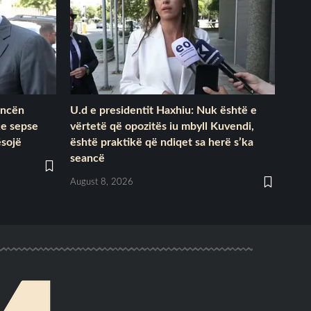
ancën
U.d e presidentit Haxhiu: Nuk është e
ke sepse
vërtetë që opozitës iu mbyll Kuvendi,
ësojë
është praktikë që ndiqet sa herë s’ka
seancë
August 8, 2026