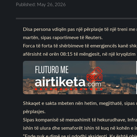
Published: May 26, 2026
Disa persona vdiqën pas një përplasje të një treni me
martën, sipas raportimeve të Reuters.
Forca të forta të shërbimeve të emergjencës kanë shku
afërsisht në orën 08:15 të mëngjesit, në një kryqëzim 
Shkaqet e sakta mbeten nën hetim, megjithatë, sipas ra
përplasjes.
Sipas kompanisë së menaxhimit të hekurudhave, Infrab
ishin të ulura dhe semaforët ishin të kuq në kohën e in
“Ende nuk e dimë se si ndodhi aksidenti. Ky është obje