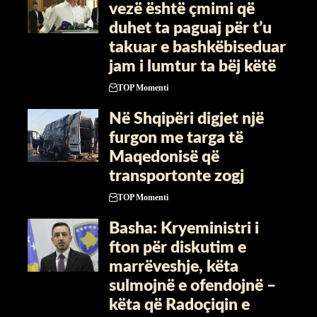
vezë është çmimi që
duhet ta paguaj për t’u
takuar e bashkëbiseduar
jam i lumtur ta bëj këtë
TOP Momenti
Në Shqipëri digjet një
furgon me targa të
Maqedonisë që
transportonte zogj
TOP Momenti
Basha: Kryeministri i
fton për diskutim e
marrëveshje, këta
sulmojnë e ofendojnë –
këta që Radoçiqin e