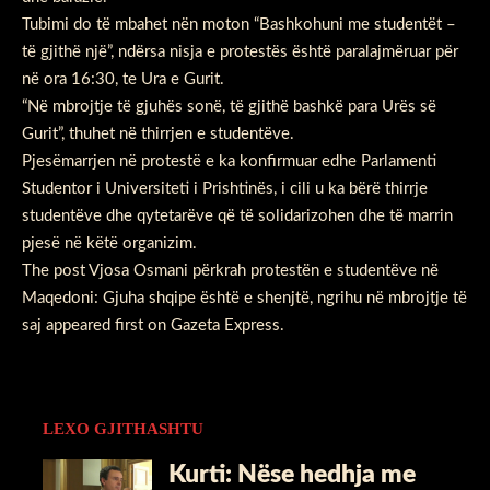
Tubimi do të mbahet nën moton “Bashkohuni me studentët –
të gjithë një”, ndërsa nisja e protestës është paralajmëruar për
në ora 16:30, te Ura e Gurit.
“Në mbrojtje të gjuhës sonë, të gjithë bashkë para Urës së
Gurit”, thuhet në thirrjen e studentëve.
Pjesëmarrjen në protestë e ka konfirmuar edhe Parlamenti
Studentor i Universiteti i Prishtinës, i cili u ka bërë thirrje
studentëve dhe qytetarëve që të solidarizohen dhe të marrin
pjesë në këtë organizim.
The post
Vjosa Osmani përkrah protestën e studentëve në
Maqedoni: Gjuha shqipe është e shenjtë, ngrihu në mbrojtje të
saj
appeared first on
Gazeta Express
.
LEXO GJITHASHTU
Kurti: Nëse hedhja me