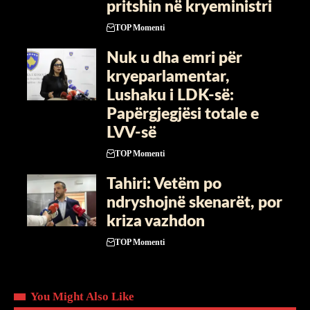
pritshin në kryeministri
TOP Momenti
Nuk u dha emri për
kryeparlamentar,
Lushaku i LDK-së:
Papërgjegjësi totale e
LVV-së
TOP Momenti
Tahiri: Vetëm po
ndryshojnë skenarët, por
kriza vazhdon
TOP Momenti
You Might Also Like