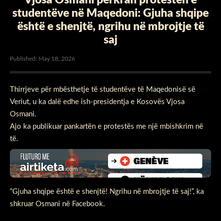
studentëve në Maqedoni: Gjuha shqipe
është e shenjtë, ngrihu në mbrojtje të
saj
Published: May 18, 2026
Thirrjeve për mbësthetje të studentëve të Maqedonisë së
Veriut, u ka dalë edhe ish-presidentja e Kosovës Vjosa
Osmani.
Ajo ka publikuar pankartën e protestës me një mbishkrim në
të.
“Gjuha shqipe është e shenjtë! Ngrihu në mbrojtje të saj!”, ka
shkruar Osmani në Facebook.