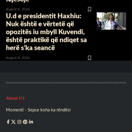
August 8, 2026
U.d e presidentit Haxhiu:
Nuk është e vërtetë që
opozitës iu mbyll Kuvendi,
është praktikë që ndiqet sa
herë s’ka seancë
August 8, 2026
About US
Momenti - Sepse koha ka rëndësi