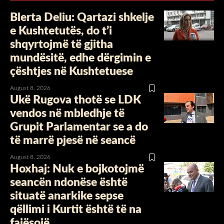
Blerta Deliu: Qartazi shkelje
e Kushtetutës, do t’i
shqyrtojmë të gjitha
mundësitë, edhe dërgimin e
çështjes në Kushtetuese
August 8, 2026
Ukë Rugova thotë se LDK
vendos në mbledhje të
Grupit Parlamentar se a do
të marrë pjesë në seancë
August 8, 2026
Hoxhaj: Nuk e bojkotojmë
seancën ndonëse është
situatë anarkike sepse
qëllimi i Kurtit është të na
fajësojë