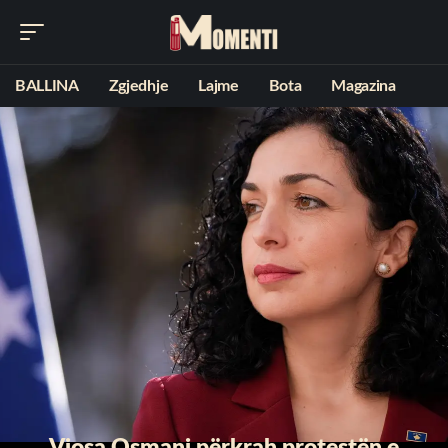
BALLINA
Zgjedhje
Lajme
Bota
Magazina
Vjosa Osmani përkrah protestën e