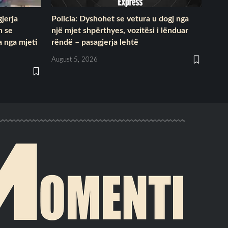
gjerja
Policia: Dyshohet se vetura u dogj nga
n se
një mjet shpërthyes, vozitësi i lënduar
 nga mjeti
rëndë – pasagjerja lehtë
August 5, 2026