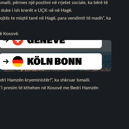
aili, përmes një postimi në rrjetet sociale, ka bërë të
 duke i ish krerët e UÇK-së në Hagë.
rojtës te miqtë tanë në Hagë, para vendimit të madh”, ka
në Kosovë.
ri Hamzën kryeministër!”, ka shkruar Ismaili.
 t’i presim të kthehen në Kosovë me Bedri Hamzën