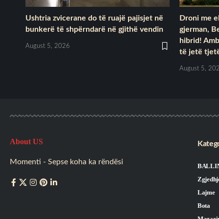
Ushtria zvicerane do të ruajë pajisjet në
Droni me e
bunkerë të shpërndarë në gjithë vendin
gjerman, Be
hibrid! Am
August 5, 2026
të jetë tje
August 5, 20
About US
Katego
Momenti - Sepse koha ka rëndësi
BALLI
Zgjedhj
Lajme
Bota
Magazi