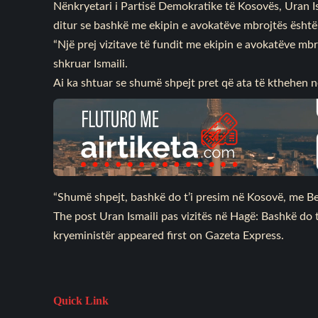
Nënkryetari i Partisë Demokratike të Kosovës, Uran Ism
ditur se bashkë me ekipin e avokatëve mbrojtës është
“Një prej vizitave të fundit me ekipin e avokatëve mb
shkruar Ismaili.
Ai ka shtuar se shumë shpejt pret që ata të kthehen 
“Shumë shpejt, bashkë do t’i presim në Kosovë, me Bed
The post Uran Ismaili pas vizitës në Hagë: Bashkë do
kryeministër appeared first on Gazeta Express.
Quick Link