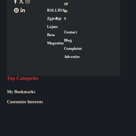
or
BALLINA
ie
s
Zgjedhje
Lajme
Contact
Bota
Blog
Magazina
Complaint
Advertise
Top Categories
My Bookmarks
Customize Interests