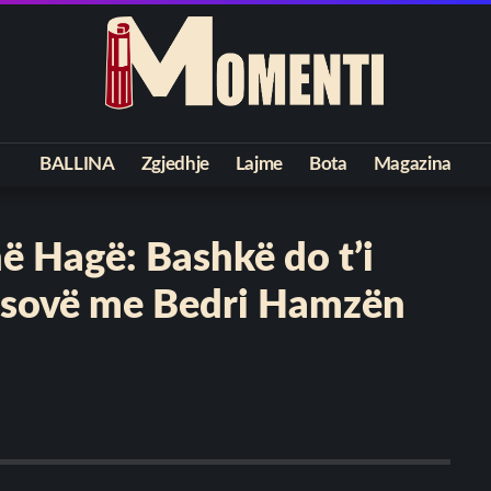
BALLINA
Zgjedhje
Lajme
Bota
Magazina
në Hagë: Bashkë do t’i
osovë me Bedri Hamzën