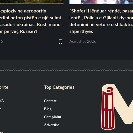
ksploziv në aeroportin
“Shoferi i lënduar rëndë, pasa
rlini heton pistën e një sulmi
lehtë”, Policia e Gjilanit dysho
basadori ukrainas: Kush mund
detonimi në veturë u shkaktua
tër përveç Rusisë?!
shpërthyes
26
August 5, 2026
rite
Top Categories
NA
Contact
e
Blog
Complaint
Advertise
na