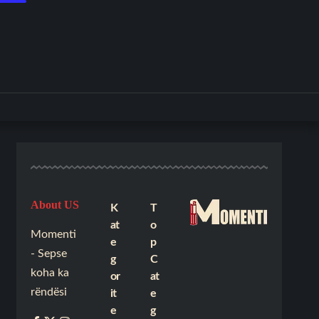
About US
K
T
at
o
Momenti
e
p
- Sepse
g
C
koha ka
or
at
rëndësi
it
e
e
g