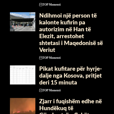
TOP Momenti
Ndihmoi një person të
kalonte kufirin pa
autorizim në Han të
Elezit, arrestohet
shtetasi i Maqedonisë së
Veriut
TOP Momenti
​Pikat kufitare për hyrje-
dalje nga Kosova, pritjet
deri 15 minuta
TOP Momenti
Zjarr i fuqishëm edhe në
Hundëkuq të