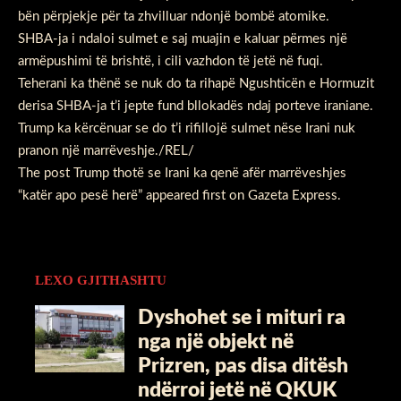
bën përpjekje për ta zhvilluar ndonjë bombë atomike.
SHBA-ja i ndaloi sulmet e saj muajin e kaluar përmes një
armëpushimi të brishtë, i cili vazhdon të jetë në fuqi.
Teherani ka thënë se nuk do ta rihapë Ngushticën e Hormuzit
derisa SHBA-ja t’i jepte fund bllokadës ndaj porteve iraniane.
Trump ka kërcënuar se do t’i rifillojë sulmet nëse Irani nuk
pranon një marrëveshje./REL/
The post
Trump thotë se Irani ka qenë afër marrëveshjes
“katër apo pesë herë”
appeared first on
Gazeta Express
.
LEXO GJITHASHTU
Dyshohet se i mituri ra
nga një objekt në
Prizren, pas disa ditësh
ndërroi jetë në QKUK