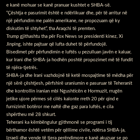
e kanë mohuar se kanë pranuar kushtet e SHBA-së.
“Çështja e pasurimit është e ndërlikuar dhe, për të arritur në
një përfundim me palën amerikane, ne propozuam që ky
diskutim të shtyhet”, tha Araqchi të premten.
Trump gjithashtu tha për Fox News se presidenti kinez, Xi
Jinping, ishte pajtuar që lufta duhet të përfundojë.
Bisedimet për përfundimin e luftës u pezulluan javën e kaluar,
kur Irani dhe SHBA-ja hodhën poshtë propozimet më të fundit
të njëra-tjetrës.
SHBA-ja dhe Irani vazhdojnë të ketë mospajtime të mëdha për
një sërë çështjesh, përfshirë uraniumin e pasuruar të Teheranit
dhe kontrollin iranian mbi Ngushticën e Hormuzit, rrugën
jetike ujore përmes së cilës kalonte rreth 20 për qind e
furnizimit botëror me naftë dhe gaz para luftës, e cila
shpërtheu më 28 shkurt.
Teherani ka këmbëngulur gjithmonë se programi i tij
bërthamor është vetëm për qëllime civile, ndërsa SHBA-ja,
Izraeli dhe vende të tjera perëndimore e kanë akuzuar se po