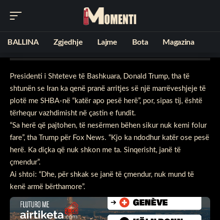
Trump thotë se Irani ka qenë afër
marrëveshjes “katër apo pesë herë”
BALLINA
Zgjedhje
Lajme
Bota
Magazina
Published: May 16, 2026
Presidenti i Shteteve të Bashkuara, Donald Trump, tha të
shtunën se Iran ka qenë pranë arritjes së një marrëveshjeje të
plotë me SHBA-në “katër apo pesë herë”, por, sipas tij, është
tërhequr vazhdimisht në çastin e fundit.
“Sa herë që pajtohen, të nesërmen bëhen sikur nuk kemi folur
fare”, tha Trump për Fox News. “Kjo ka ndodhur katër ose pesë
herë. Ka diçka që nuk shkon me ta. Sinqerisht, janë të
çmendur”.
Ai shtoi: “Dhe, për shkak se janë të çmendur, nuk mund të
kenë armë bërthamore”.