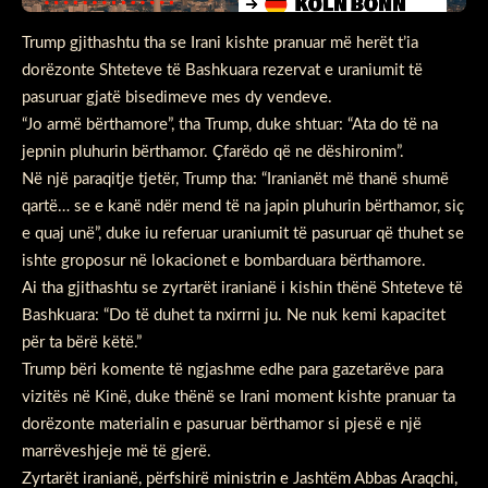
Trump gjithashtu tha se Irani kishte pranuar më herët t’ia
dorëzonte Shteteve të Bashkuara rezervat e uraniumit të
pasuruar gjatë bisedimeve mes dy vendeve.
“Jo armë bërthamore”, tha Trump, duke shtuar: “Ata do të na
jepnin pluhurin bërthamor. Çfarëdo që ne dëshironim”.
Në një paraqitje tjetër, Trump tha: “Iranianët më thanë shumë
qartë… se e kanë ndër mend të na japin pluhurin bërthamor, siç
e quaj unë”, duke iu referuar uraniumit të pasuruar që thuhet se
ishte groposur në lokacionet e bombarduara bërthamore.
Ai tha gjithashtu se zyrtarët iranianë i kishin thënë Shteteve të
Bashkuara: “Do të duhet ta nxirrni ju. Ne nuk kemi kapacitet
për ta bërë këtë.”
Trump bëri komente të ngjashme edhe para gazetarëve para
vizitës në Kinë, duke thënë se Irani moment kishte pranuar ta
dorëzonte materialin e pasuruar bërthamor si pjesë e një
marrëveshjeje më të gjerë.
Zyrtarët iranianë, përfshirë ministrin e Jashtëm Abbas Araqchi,