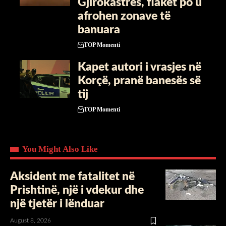
Gjirokastrës, flakët po u
afrohen zonave të
banuara
TOP Momenti
Kapet autori i vrasjes në
Korçë, pranë banesës së
tij
TOP Momenti
You Might Also Like
Aksident me fatalitet në
Prishtinë, një i vdekur dhe
një tjetër i lënduar
August 8, 2026