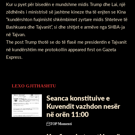
Kur u pyet për bisedën e mundshme midis Trump dhe Lai, një
zëdhënës i ministrisë së jashtme kineze tha të enjten se Kina
“kundërshton fuqimisht shkëmbimet zyrtare midis Shteteve të
Bashkuara dhe Tajvanit”, si dhe shitjet e armëve nga SHBA-ja
në Tajvan.
The post
Trump thotë se do të flasë me presidentin e Tajvanit
në kundërshtim me protokollin
appeared first on
Gazeta
Express
.
LEXO GJITHASHTU
Seanca konstituive e
Kuvendit vazhdon nesër
në orën 11:00
TOP Momenti