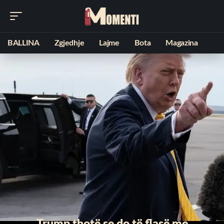
BALLINA
Zgjedhje
Lajme
Bota
Magazina
Trump thotë se do të flasë me