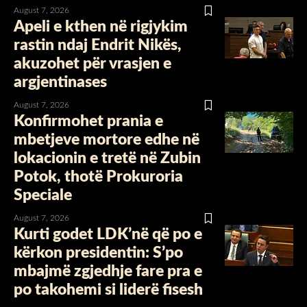
August 7, 2026
Apeli e kthen në rigjykim
rastin ndaj Endrit Nikës,
akuzohet për vrasjen e
argjentinases
August 7, 2026
Konfirmohet prania e
mbetjeve mortore edhe në
lokacionin e tretë në Zubin
Potok, thotë Prokuroria
Speciale
August 7, 2026
Kurti godet LDK’në që po e
kërkon presidentin: S’po
mbajmë zgjedhje fare pra e
po takohemi si liderë fisesh