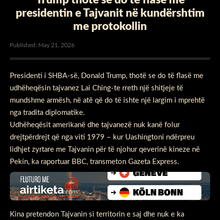
presidentin e Tajvanit në kundërshtim
me protokollin
Published: May 21, 2026
Presidenti i SHBA-së, Donald Trump, thotë se do të flasë me
udhëheqësin tajvanez Lai Ching-te rreth një shitjeje të
mundshme armësh, në atë që do të ishte një largim i mprehtë
nga tradita diplomatike.
Udhëheqësit amerikanë dhe tajvanezë nuk kanë folur
drejtpërdrejt që nga viti 1979 – kur Uashingtoni ndërpreu
lidhjet zyrtare me Tajvanin për të njohur qeverinë kineze në
Pekin, ka raportuar BBC, transmeton Gazeta Express.
Kina pretendon Tajvanin si territorin e saj dhe nuk e ka