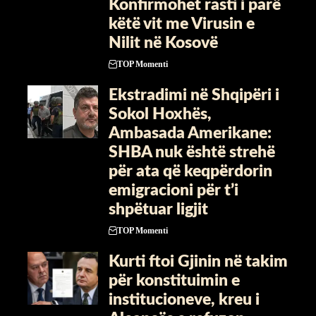
Konfirmohet rasti i parë
këtë vit me Virusin e
Nilit në Kosovë
TOP Momenti
Ekstradimi në Shqipëri i
Sokol Hoxhës,
Ambasada Amerikane:
SHBA nuk është strehë
për ata që keqpërdorin
emigracioni për t’i
shpëtuar ligjit
TOP Momenti
Kurti ftoi Gjinin në takim
për konstituimin e
institucioneve, kreu i