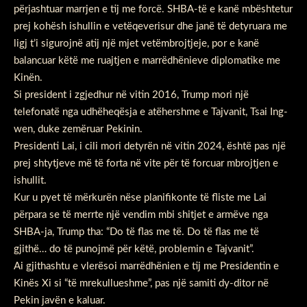
përjashtuar marrjen e tij me forcë. SHBA-të e kanë mbështetur
prej kohësh ishullin e vetëqeverisur dhe janë të detyruara me
ligj t’i sigurojnë atij një mjet vetëmbrojtjeje, por e kanë
balancuar këtë me ruajtjen e marrëdhënieve diplomatike me
Kinën.
Si president i zgjedhur në vitin 2016, Trump mori një
telefonatë nga udhëheqësja e atëhershme e Tajvanit, Tsai Ing-
wen, duke zemëruar Pekinin.
Presidenti Lai, i cili mori detyrën në vitin 2024, është pas një
prej shtytjeve më të forta në vite për të forcuar mbrojtjen e
ishullit.
Kur u pyet të mërkurën nëse planifikonte të fliste me Lai
përpara se të merrte një vendim mbi shitjet e armëve nga
SHBA-ja, Trump tha: “Do të flas me të. Do të flas me të
gjithë… do të punojmë për këtë, problemin e Tajvanit”.
Ai gjithashtu e vlerësoi marrëdhënien e tij me Presidentin e
Kinës Xi si “të mrekullueshme”, pas një samiti dy-ditor në
Pekin javën e kaluar.