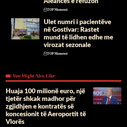
Aleancës e refuzon
TOP Momenti
Ulet numri i pacientëve
në Gostivar: Rastet
mund të lidhen edhe me
virozat sezonale
TOP Momenti
You Might Also Like
Huaja 100 milionë euro, një
tjetër shkak madhor për
zgjidhjen e kontratës së
koncesionit të Aeroportit të
Vlorës