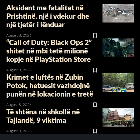
Aksident me fatalitet në
Prishtinë, një i vdekur dhe
një tjetër i lënduar
August 8, 2026
“Call of Duty: Black Ops 2”
shitet në mbi tetë milionë
kopje në PlayStation Store
August 8, 2026
Krimet e luftës në Zubin
Potok, hetuesit vazhdojnë
punën në lokacionin e tretë
August 8, 2026
Të shtëna në shkollë në
Tajlandë, 9 viktima
August 8, 2026