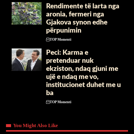
Rendimente të larta nga
aronia, fermeri nga
Gjakova synon edhe
përpunimin
TOP Momenti
Peci: Karma e
pretenduar nuk
ekziston, ndaq gjuni me
ujë e ndaq me vo,
institucionet duhet me u
ba
TOP Momenti
You Might Also Like