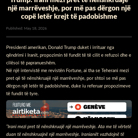
një marrëveshje, por më pas dërgon një
copë letër krejt të padobishme
Published: May 18, 2026
Presidenti amerikan, Donald Trump duket i irrituar nga
qëndrimi i Iranit, propozimin të fundit të të cilit e refuzoi dhe e
cilësoi të papranueshëm.
Në një intervistë me revistën Fortune, ai tha se Teherani mezi
pret që të nënshkruajë një marrëveshje, por shtoi se më pas
dërgon një letër të padobishme, duke iu referuar propozimeve
të fundit të tyre.
“Irani mezi pret të nënshkruajë një marrëveshje. Ata me të vërtetë
duan të nënshkruajnë një marrëveshje. Iranianët vazhdojnë të