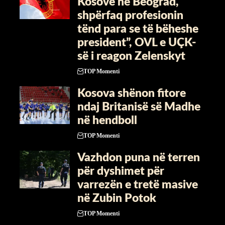
Kosovë në Beograd,
shpërfaq profesionin
tënd para se të bëheshe
president”, OVL e UÇK-
së i reagon Zelenskyt
TOP Momenti
Kosova shënon fitore
ndaj Britanisë së Madhe
në hendboll
TOP Momenti
Vazhdon puna në terren
për dyshimet për
varrezën e tretë masive
në Zubin Potok
TOP Momenti