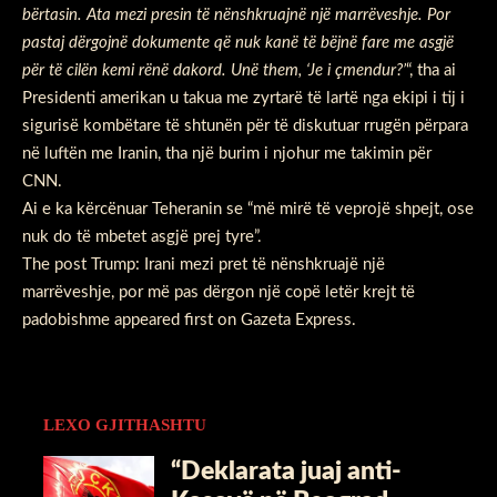
bërtasin. Ata mezi presin të nënshkruajnë një marrëveshje. Por
pastaj dërgojnë dokumente që nuk kanë të bëjnë fare me asgjë
për të cilën kemi rënë dakord. Unë them, ‘Je i çmendur?’
“, tha ai
Presidenti amerikan u takua me zyrtarë të lartë nga ekipi i tij i
sigurisë kombëtare të shtunën për të diskutuar rrugën përpara
në luftën me Iranin, tha një burim i njohur me takimin për
CNN.
Ai e ka kërcënuar Teheranin se “më mirë të veprojë shpejt, ose
nuk do të mbetet asgjë prej tyre”.
The post
Trump: Irani mezi pret të nënshkruajë një
marrëveshje, por më pas dërgon një copë letër krejt të
padobishme
appeared first on
Gazeta Express
.
LEXO GJITHASHTU
“Deklarata juaj anti-