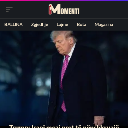
BALLINA
Zgjedhje
Lajme
Bota
Magazina
Trump: Irani mezi pret të nënshkruajë