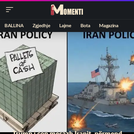
BALLINA
Zgjedhje
Lajme
Bota
Magazina
Trump i çon mesazh Iranit, përmend