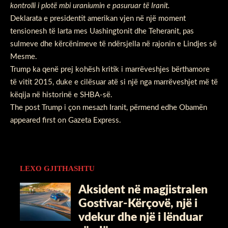
kontrolli i plotë mbi uraniumin e pasuruar të Iranit.
Deklarata e presidentit amerikan vjen në një moment
tensionesh të larta mes Uashingtonit dhe Teheranit, pas
sulmeve dhe kërcënimeve të ndërsjella në rajonin e Lindjes së
Mesme.
Trump ka qenë prej kohësh kritik i marrëveshjes bërthamore
të vitit 2015, duke e cilësuar atë si një nga marrëveshjet më të
këqija në historinë e SHBA-së.
The post
Trump i çon mesazh Iranit, përmend edhe Obamën
appeared first on
Gazeta Express
.
LEXO GJITHASHTU
Aksident në magjistralen
Gostivar-Kërçovë, një i
vdekur dhe një i lënduar