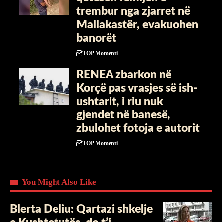
trembur nga zjarret në
Mallakastër, evakuohen
banorët
TOP Momenti
RENEA zbarkon në
Korçë pas vrasjes së ish-
ushtarit, i riu nuk
gjendet në banesë,
zbulohet fotoja e autorit
TOP Momenti
You Might Also Like
Blerta Deliu: Qartazi shkelje