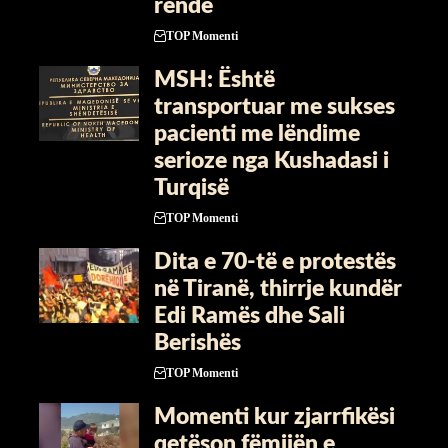
rëndë
TOP Momenti
MSH: Është
transportuar me sukses
pacienti me lëndime
serioze nga Kushadasi i
Turqisë
TOP Momenti
​Dita e 70-të e protestës
në Tiranë, thirrje kundër
Edi Ramës dhe Sali
Berishës
TOP Momenti
Momenti kur zjarrfikësi
qetëson fëmijën e