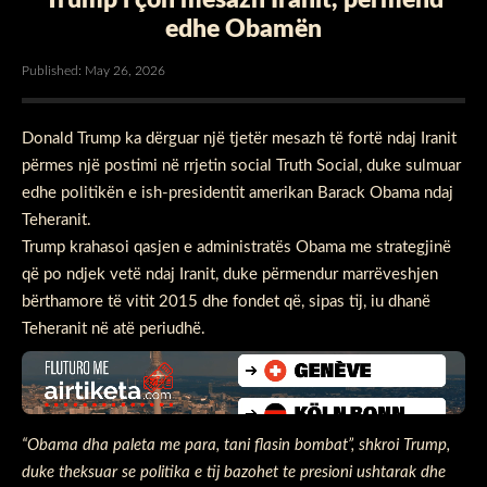
edhe Obamën
Published: May 26, 2026
Donald Trump ka dërguar një tjetër mesazh të fortë ndaj Iranit
përmes një postimi në rrjetin social Truth Social, duke sulmuar
edhe politikën e ish-presidentit amerikan Barack Obama ndaj
Teheranit.
Trump krahasoi qasjen e administratës Obama me strategjinë
që po ndjek vetë ndaj Iranit, duke përmendur marrëveshjen
bërthamore të vitit 2015 dhe fondet që, sipas tij, iu dhanë
Teheranit në atë periudhë.
“Obama dha paleta me para, tani flasin bombat”, shkroi Trump,
duke theksuar se politika e tij bazohet te presioni ushtarak dhe