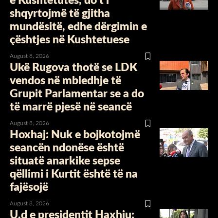
e Kushtetutës, do t’i
shqyrtojmë të gjitha
mundësitë, edhe dërgimin e
çështjes në Kushtetuese
August 8, 2026
Ukë Rugova thotë se LDK
vendos në mbledhje të
Grupit Parlamentar se a do
të marrë pjesë në seancë
August 8, 2026
Hoxhaj: Nuk e bojkotojmë
seancën ndonëse është
situatë anarkike sepse
qëllimi i Kurtit është të na
fajësojë
August 8, 2026
U.d e presidentit Haxhiu: