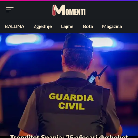
BALLINA
Zgjedhje
Lajme
Bota
Magazina
Tronditet Spanja: 25-vjeçari dyshohet