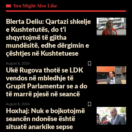
You Might Also Like
Blerta Deliu: Qartazi shkelje
e Kushtetutës, do t’i
shqyrtojmë të gjitha
mundësitë, edhe dërgimin e
çështjes në Kushtetuese
August 8, 2026
Ukë Rugova thotë se LDK
vendos në mbledhje të
Grupit Parlamentar se a do
të marrë pjesë në seancë
August 8, 2026
Hoxhaj: Nuk e bojkotojmë
seancën ndonëse është
situatë anarkike sepse