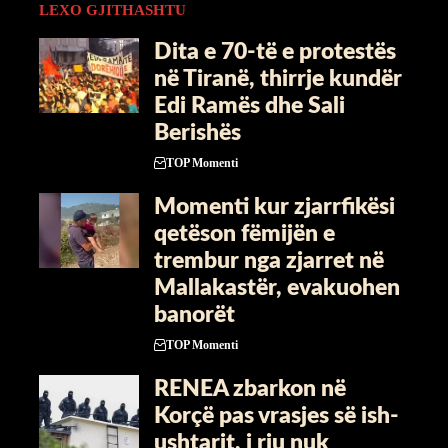
LEXO GJITHASHTU
​Dita e 70-të e protestës
në Tiranë, thirrje kundër
Edi Ramës dhe Sali
Berishës
TOP Momenti
Momenti kur zjarrfikësi
qetëson fëmijën e
trembur nga zjarret në
Mallakastër, evakuohen
banorët
TOP Momenti
RENEA zbarkon në
Korçë pas vrasjes së ish-
ushtarit, i riu nuk