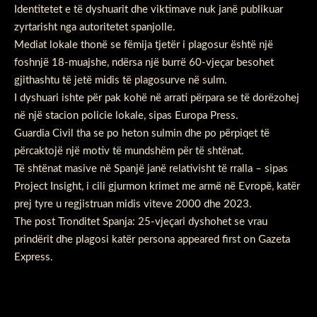
Identitetet e të dyshuarit dhe viktimave nuk janë publikuar
zyrtarisht nga autoritetet spanjolle.
Mediat lokale thonë se fëmija tjetër i plagosur është një
foshnjë 18-muajshe, ndërsa një burrë 60-vjeçar besohet
gjithashtu të jetë midis të plagosurve në sulm.
I dyshuari ishte për pak kohë në arrati përpara se të dorëzohej
në një stacion policie lokale, sipas Europa Press.
Guardia Civil tha se po heton sulmin dhe po përpiqet të
përcaktojë një motiv të mundshëm për të shtënat.
Të shtënat masive në Spanjë janë relativisht të rralla – sipas
Project Insight, i cili gjurmon krimet me armë në Evropë, katër
prej tyre u regjistruan midis viteve 2000 dhe 2023.
The post
Tronditet Spanja: 25-vjeçari dyshohet se vrau
prindërit dhe plagosi katër persona
appeared first on
Gazeta
Express
.