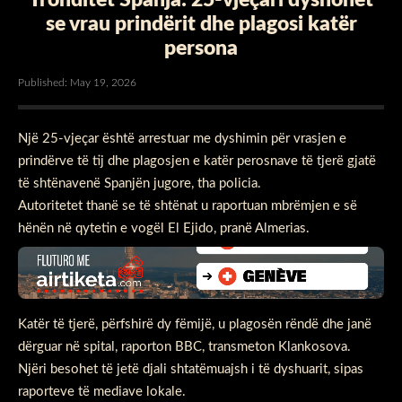
se vrau prindërit dhe plagosi katër
persona
Published: May 19, 2026
Një 25-vjeçar është arrestuar me dyshimin për vrasjen e
prindërve të tij dhe plagosjen e katër perosnave të tjerë gjatë
të shtënavenë Spanjën jugore, tha policia.
Autoritetet thanë se të shtënat u raportuan mbrëmjen e së
hënën në qytetin e vogël El Ejido, pranë Almerias.
Katër të tjerë, përfshirë dy fëmijë, u plagosën rëndë dhe janë
dërguar në spital, raporton BBC, transmeton Klankosova.
Njëri besohet të jetë djali shtatëmuajsh i të dyshuarit, sipas
raporteve të mediave lokale.