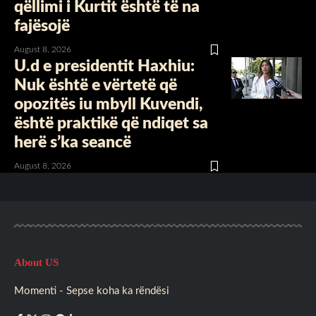
qëllimi i Kurtit është të na
fajësojë
August 8, 2026
U.d e presidentit Haxhiu:
Nuk është e vërtetë që
opozitës iu mbyll Kuvendi,
është praktikë që ndiqet sa
herë s’ka seancë
August 8, 2026
About US
Momenti - Sepse koha ka rëndësi