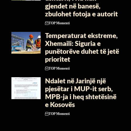
gjendet në banesë,
zbulohet fotoja e autorit
TOP Momenti
Temperaturat ekstreme,
Xhemaili: Siguria e
punëtorëve duhet të jetë
prioritet
TOP Momenti
Ndalet në Jarinjë një
pjesëtar i MUP-it serb,
MPB-ja i heq shtetësinë
e Kosovës
TOP Momenti