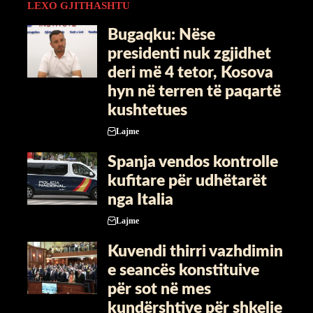
LEXO GJITHASHTU
Bugaqku: Nëse
presidenti nuk zgjidhet
deri më 4 tetor, Kosova
hyn në terren të paqartë
kushtetues
Lajme
Spanja vendos kontrolle
kufitare për udhëtarët
nga Italia
Lajme
Kuvendi thirri vazhdimin
e seancës konstituive
për sot në mes
kundërshtive për shkelje