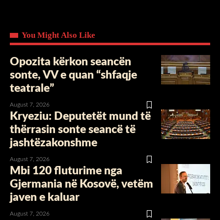
You Might Also Like
Opozita kërkon seancën
sonte, VV e quan “shfaqje
teatrale”
August 7, 2026
Kryeziu: Deputetët mund të
thërrasin sonte seancë të
jashtëzakonshme
August 7, 2026
Mbi 120 fluturime nga
Gjermania në Kosovë, vetëm
javen e kaluar
August 7, 2026