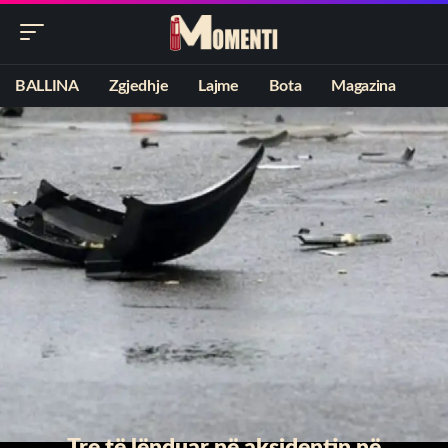
BALLINA
Zgjedhje
Lajme
Bota
Magazina
Tre të lënduar në aksidentin në