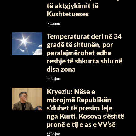
të aktgjykimit të
Kushtetueses
Lajme
Temperaturat deri në 34
gradë të shtunën, por
paralajmërohet edhe
reshje të shkurta shiu në
disa zona
Lajme
Kryeziu: Nëse e
mbrojmë Republikën
s’duhet të presim leje
nga Kurti, Kosova s’është
pronë e tij e as e VV’së
Lajme