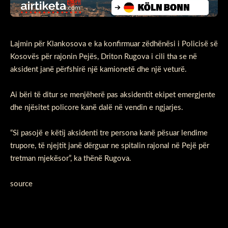
Lajmin për Klankosova e ka konfirmuar zëdhënësi i Policisë së
Kosovës për rajonin Pejës, Driton Rugova i cili tha se në
aksident janë përfshirë një kamionetë dhe një veturë.
Ai bëri të ditur se menjëherë pas aksidentit ekipet emergjente
dhe njësitet policore kanë dalë në vendin e ngjarjes.
“Si pasojë e këtij aksidenti tre persona kanë pësuar lendime
trupore, të njejtit janë dërguar ne spitalin rajonal në Pejë për
tretman mjekësor”, ka thënë Rugova.
source