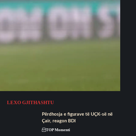
LEXO GJITHASHTU
Përdhosja e figurave të UÇK-së në
Çair, reagon BDI
TOP Momenti