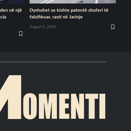
nden në një
Dyshohet se kishte patentë shoferi të
icia
falsifikuar, rasti në Jarinje
August 9, 2026