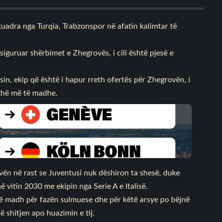
kuadra nga Turqia, Trabzonspor në afatin kalimtar të
siguruar shërbimet e Zhegrovës, i cili është pjesë e
n, ekip që është i hapur rreth ofertës për Zhegrovën, i
azhë më të madhe.
ën në rast se Juventusi nuk dëshiron ta shesë, duke
ë vitin 2030 me ekipin nga Serie A e Italisë.
të madh për fazën sulmuese dhe për këtë arsye po bëjnë
 shitjen apo huazimin e tij.