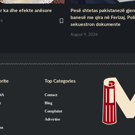
bër ka dhe efekte anësore
Pesë shtetas pakistanezë gje
banesë me qira në Ferizaj, Pol
26
sekuestron dokumente
August 9, 2026
rite
Top Categories
NA
Contact
e
Blog
Complaint
Advertise
na