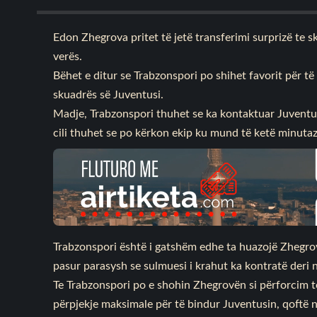
Edon Zhegrova pritet të jetë transferimi surprizë te s
verës.
Bëhet e ditur se Trabzonspori po shihet favorit për të 
skuadrës së Juventusi.
Madje, Trabzonspori thuhet se ka kontaktuar Juventusi
cili thuhet se po kërkon ekip ku mund të ketë minut
Trabzonspori është i gatshëm edhe ta huazojë Zhegrov
pasur parasysh se sulmuesi i krahut ka kontratë deri n
Te Trabzonspori po e shohin Zhegrovën si përforcim 
përpjekje maksimale për të bindur Juventusin, qoftë në