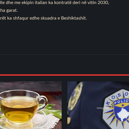
e dhe me ekipin italian ka kontratë deri në vitin 2030,
tha garat.
rët ka shfaqur edhe skuadra e Beshiktashit.