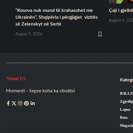
“Kosova nuk mund të krahasohet me
Çaji i gjel
Ukrainën”, Shqipëria i përgjigjet vizitës
August 9, 20
së Zelenskyt në Serbi
August 9, 2026
About US
Katego
Momenti - Sepse koha ka rëndësi
BALLI
Zgjedhj
Lajme
Bota
Magazi