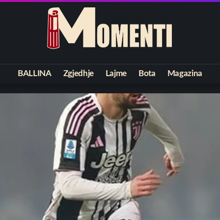
BALLINA
Zgjedhje
Lajme
Bota
Magazina