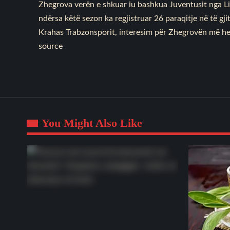
Zhegrova verën e shkuar iu bashkua Juventusit nga Lill
ndërsa këtë sezon ka regjistruar 26 paraqitje në të gji
Krahas Trabzonsporit, interesim për Zhegrovën më he
source
You Might Also Like