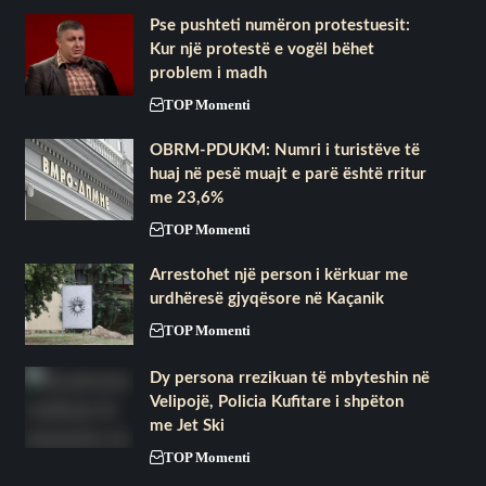
Pse pushteti numëron protestuesit:
Kur një protestë e vogël bëhet
problem i madh
TOP Momenti
OBRM-PDUKM: Numri i turistëve të
huaj në pesë muajt e parë është rritur
me 23,6%
TOP Momenti
Arrestohet një person i kërkuar me
urdhëresë gjyqësore në Kaçanik
TOP Momenti
Dy persona rrezikuan të mbyteshin në
Velipojë, Policia Kufitare i shpëton
me Jet Ski
TOP Momenti