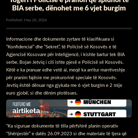
BIA serbe, dënohet me 6 vjet burgim
Published: May 20, 2026
Informacione dhe dokumente zyrtare të klasifikuara si
“Konfidencial” dhe “Sekret”, të Policisë së Kosovës e të
Agjencisë Kosovare për Inteligjencë, i kishte bartur tek BIA
serbe, Bojan Jetviq i cili ishte pjesë e Policisë së Kosovës.
Këtë e ka pranuar edhe vetë ai, meqë ka arritur marrëveshje
për pranim fajësie me prokurorinë speciale të Kosovës.
Jevtiq është dënuar nga gjykata me 6 vjet burgim e 2 mije
euro gjobë, si dhe dënim plotësues.
“Ka siguruar dokumente të tilla përfshirë planin operativ
“Shënjestër” e datës 26.09.2023 si dhe materiale të tjera që