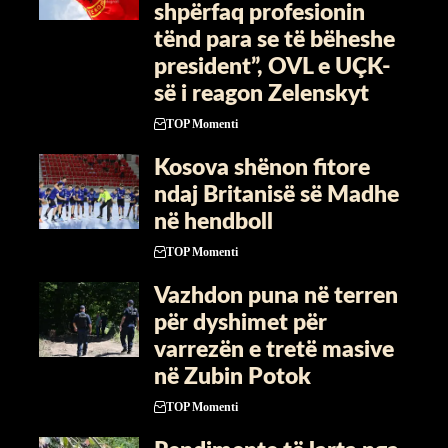
shpërfaq profesionin
tënd para se të bëheshe
president”, OVL e UÇK-
së i reagon Zelenskyt
TOP Momenti
Kosova shënon fitore
ndaj Britanisë së Madhe
në hendboll
TOP Momenti
Vazhdon puna në terren
për dyshimet për
varrezën e tretë masive
në Zubin Potok
TOP Momenti