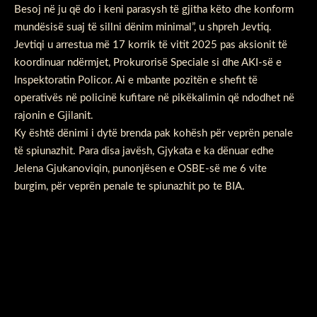
Besoj në ju që do i keni parasysh të gjitha këto dhe konform
mundësisë suaj të sillni dënim minimal”, u shpreh Jevtiq.
Jevtiqi u arrestua më 17 korrik të vitit 2025 pas aksionit të
koordinuar ndërmjet, Prokurorisë Speciale si dhe AKI-së e
Inspektoratin Policor. Ai e mbante pozitën e shefit të
operativës në policinë kufitare në pikëkalimin që ndodhet në
rajonin e Gjilanit.
Ky është dënimi i dytë brenda pak kohësh për veprën penale
të spiunazhit. Para disa javësh, Gjykata e ka dënuar edhe
Jelena Gjukanoviqin, punonjësen e OSBE-së me 6 vite
burgim, për veprën penale te spiunazhit po te BIA.