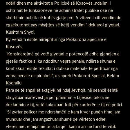
ndërlidhen me aktivitet e Policisë së Kosovës..ndalimi i
ushtrimit të funksioneve në administratet publike ose në
shërbimin publik në kohëzgjatje prej 5 viteve i cili vendim do
egzekutohet pas mbajtjes së këtij vendimi”, deklaroi gjyqtari,
Kushtrim Shyti.
Ky vendim është mirëpritur nga Prokuroria Speciale e
Kosovës.
“Konsiderojmë që vetë gjyqtari e potencojë edhe gjendjen e
pjesës faktike si ka ndodhur vepra penale, ndërsa shuma e
konfiskuar është rezultat i dobisë materiale të përfituar nga
vepra penale e spiunimit”, u shpreh Prokurori Special, Bekim
Kodraliu.
Para se të shpallet aktgjykimi ndaj Jevtiqit, në seancë është
shqyrtuar marrëveshja për pranimin e fajësisë, teksa ne
deklarimin e tij, vetë i akuzuari foli për karrierën e tij në polici.
“Si zyrtar policor me ndershmëri e kam kryer punën time jam
munduar dhe jam angazhuar shumë që vërteton edhe
vlerësimet e mija më të larta që i kam marr në fund të vitit.