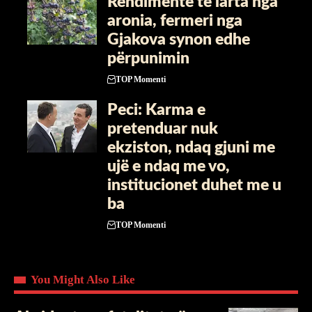
Rendimente të larta nga
aronia, fermeri nga
Gjakova synon edhe
përpunimin
TOP Momenti
Peci: Karma e
pretenduar nuk
ekziston, ndaq gjuni me
ujë e ndaq me vo,
institucionet duhet me u
ba
TOP Momenti
You Might Also Like