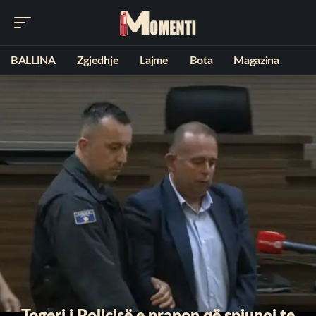
BALLINA
Zgjedhje
Lajme
Bota
Magazina
Togeri i Policisë e pranon që spiunoi te