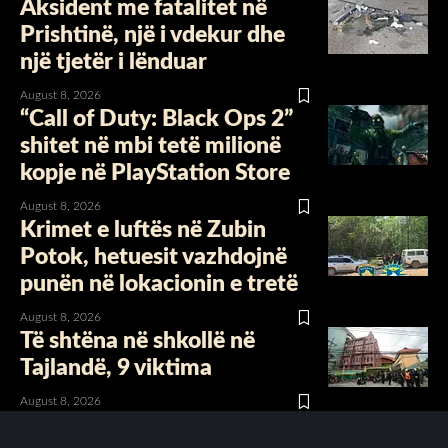
Aksident me fatalitet në
Prishtinë, një i vdekur dhe
një tjetër i lënduar
August 8, 2026
“Call of Duty: Black Ops 2”
shitet në mbi tetë milionë
kopje në PlayStation Store
August 8, 2026
Krimet e luftës në Zubin
Potok, hetuesit vazhdojnë
punën në lokacionin e tretë
August 8, 2026
Të shtëna në shkollë në
Tajlandë, 9 viktima
August 8, 2026