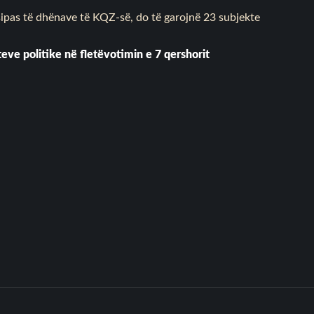
sipas të dhënave të KQZ-së, do të garojnë 23 subjekte
teve politike në fletëvotimin e 7 qershorit