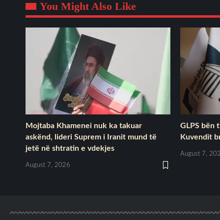
You Might Also Like
Mojtaba Khamenei nuk ka takuar
GLPS bën th
askënd, lideri Suprem i Iranit mund të
Kuvendit b
jetë në shtratin e vdekjes
August 7, 20
August 7, 2026