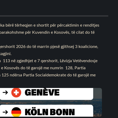
a bërë tërheqjen e shortit për përcaktimin e renditjes
ë parakohshme për Kuvendin e Kosovës, të cilat do të
ershorit 2026 do të marrin pjesë gjithsej 3 koalicione,
agjini.
113 në zgjedhjet e 7 qershorit, Lëvizja Vetëvendosje
 e Kosovës do të garojë me numrin 128, Partia
 125 ndërsa Partia Socialdemokrate do të garojë me