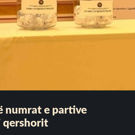
në numrat e partive
7 qershorit