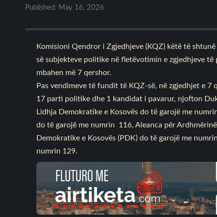
Published: May 16, 2026
Komisioni Qendror i Zgjedhjeve (KQZ) këtë të shtunë k
së subjekteve politike në fletëvotimin e zgjedhjeve t
mbahen më 7 qershor.
Pas vendimeve të fundit të KQZ-së, në zgjedhjet e 7 q
17 parti politike dhe 1 kandidat i pavarur, njofton Duk
Lidhja Demokratike e Kosovës do të garojë me numrin 
do të garojë me numrin 116, Aleanca për Ardhmërinë
Demokratike e Kosovës (PDK) do të garojë me numrin
numrin 129.