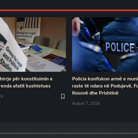
irrje për konstituimin e
Policia konfiskon armë e muni
renda afatit kushtetues
raste të ndara në Podujevë, F
Kosovë dhe Prishtinë
26
August 7, 2026