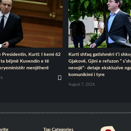
 Presidentin, Kurti: I kemi 62
Kurti shfaq gatishmëri t’i shko
 ta bëjmë Kuvendin e të
Gjakovë, Gjini e refuzon ” s’s
 kryeministër menjëherë
nevojë”- detaje ekskluzive ng
komunikimi i tyre
26
August 7, 2026
rite
Top Categories