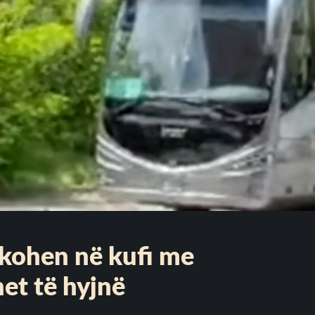
okohen në kufi me
et të hyjnë