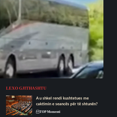
LEXO GJITHASHTU
A u shkel rendi kushtetues me
caktimin e seancës për të shtunën?
TOP Momenti