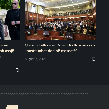
jë në
Çfarë ndodh nëse Kuvendi i Kosovës nuk
hoh asnjë
konstituohet deri në mesnatë?
a
August 7, 2026