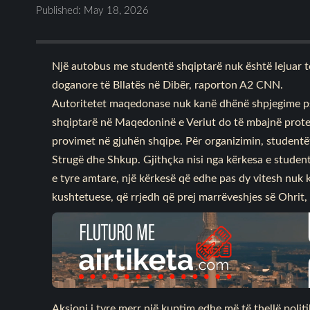
Published: May 18, 2026
Një autobus me studentë shqiptarë nuk është lejuar t
doganore të Bllatës në Dibër, raporton A2 CNN.
Autoritetet maqedonase nuk kanë dhënë shpjegime ps
shqiptarë në Maqedoninë e Veriut do të mbajnë protest
provimet në gjuhën shqipe. Për organizimin, studentë
Strugë dhe Shkup. Gjithçka nisi nga kërkesa e studen
e tyre amtare, një kërkesë që edhe pas dy vitesh nuk ka
kushtetuese, që rrjedh që prej marrëveshjes së Ohrit, 
Aksioni i tyre merr një kuptim edhe më të thellë polit