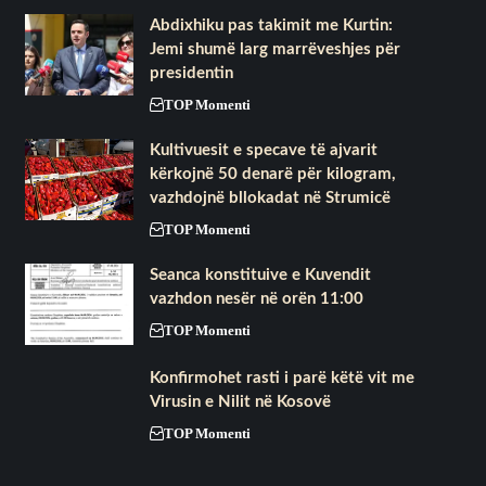
Abdixhiku pas takimit me Kurtin:
Jemi shumë larg marrëveshjes për
presidentin
TOP Momenti
Kultivuesit e specave të ajvarit
kërkojnë 50 denarë për kilogram,
vazhdojnë bllokadat në Strumicë
TOP Momenti
Seanca konstituive e Kuvendit
vazhdon nesër në orën 11:00
TOP Momenti
Konfirmohet rasti i parë këtë vit me
Virusin e Nilit në Kosovë
TOP Momenti