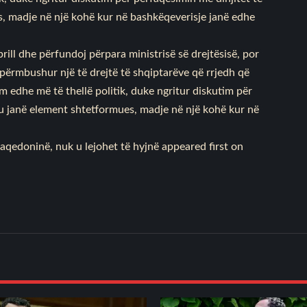
, madje në një kohë kur në bashkëqeverisje janë edhe
ill dhe përfundoj përpara ministrisë së drejtësisë, por
përmbushur një të drejtë të shqiptarëve që rrjedh që
m edhe më të thellë politik, duke ngritur diskutim për
ku janë element shtetformues, madje në një kohë kur në
aqedoninë, nuk u lejohet të hyjnë
appeared first on