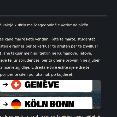
ë kalojë kufirin me Maqedoninë e Veriut në pikën
e kanë marrë këtë vendim. Këtë të martë, studentët
ën e radhës për të kërkuar të drejtën për të zhvilluar
t janë takuar me njëri tjetrin në Kumanovë, Tetovë,
tëve të jurisprudencës, për ta dhënë provimin në gjuhën
 marrë zgjidhje. E drejta e tyre është një e drejtë
por për të cilën politika nuk po kujdeset.
ik, duke ngritur diskutim për përfaqësimin me dinjitet të