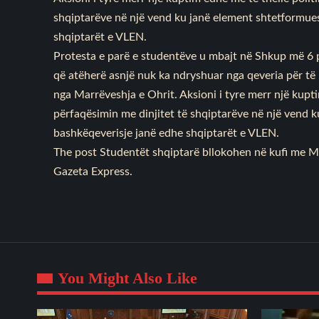
shqiptarëve në një vend ku janë element shtetformues
shqiptarët e VLEN.
Protesta e parë e studentëve u mbajt në Shkup më 6 pr
që atëherë asnjë nuk ka ndryshuar nga qeveria për të 
nga Marrëveshja e Ohrit. Aksioni i tyre merr një kupti
përfaqësimin me dinjitet të shqiptarëve në një vend 
bashkëqeverisje janë edhe shqiptarët e VLEN.
The post
Studentët shqiptarë bllokohen në kufi me M
Gazeta Express
.
You Might Also Like