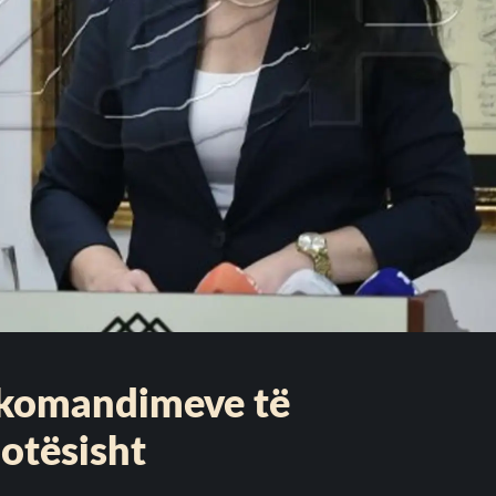
ekomandimeve të
lotësisht