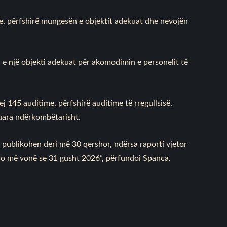
e, përfshirë mungesën e objektit adekuat dhe nevojën
e një objekti adekuat për akomodimin e personelit të
sej 145 auditime, përfshirë auditime të rregullsisë,
uara ndërkombëtarisht.
ë publikohen deri më 30 qershor, ndërsa raporti vjetor
 jo më vonë se 31 gusht 2026”, përfundoi Spanca.