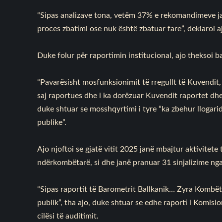
“Sipas analizave tona, vetëm 37% e rekomandimeve ja
proces zbatimi ose nuk është zbatuar fare”, deklaroi a
Duke folur për raportimin institucional, ajo theksoi
“Pavarësisht mosfunksionimit të rregullt të Kuvendit
saj raportues dhe i ka dorëzuar Kuvendit raportet dhe
duke shtuar se mosshqyrtimi i tyre “ka zbehur llogari
publike”.
Ajo njoftoi se gjatë vitit 2025 janë mbajtur aktivitet
ndërkombëtarë, si dhe janë pranuar 31 sinjalizime nga
“Sipas raportit të Barometrit Ballkanik… Zyra Kombëta
publik”, tha ajo, duke shtuar se edhe raporti i Komis
cilësi të auditimit.