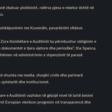
në zbatuar plotësisht, ndërsa pjesa e mbetur është në
jo.
 bashkëpunimin me Kuvendin, pavarësisht sfidave.
, Zyra Kombëtare e Auditimit ka përmbushur obligimin e
 dokumentet e tjera vjetore dhe periodike”, tha Spanca,
dhënien në administrimin e shpenzimit të parasë
e të shumta me media, shoqëri civile dhe partnerë
 qytetarët dhe institucionet.
re e Auditimit vazhdon të gëzojë nivel të lartë besimi
ionit Evropian vlerëson progresin në transparencë dhe