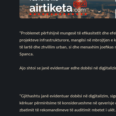
“Problemet përfshijnë mungesë të efikasitetit dhe efek
projekteve infrastrukturore, mangësi në mbrojtjen e 
të lartë dhe zhvillim urban, si dhe menaxhim joefikas 
Spanca.
Ajo shtoi se janë evidentuar edhe dobësi në digjitaliz
“Gjithashtu janë evidentuar dobësi në digjitalizim, s
kërkuar përmirësime të konsiderueshme në qeverisje dh
zbatimit të rekomandimeve të auditimit mbetet i ulët.