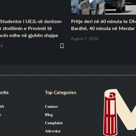
 Studentor i UEJL-së dorëzon
Pritje deri në 60 minuta te Dh
 zhvillimin e Provimit të
Bardhë, 40 minuta në Merdar
ncës edhe në gjuhën shqipe
August 7, 2026
26
rite
Top Categories
NA
Contact
e
Blog
Complaint
Advertise