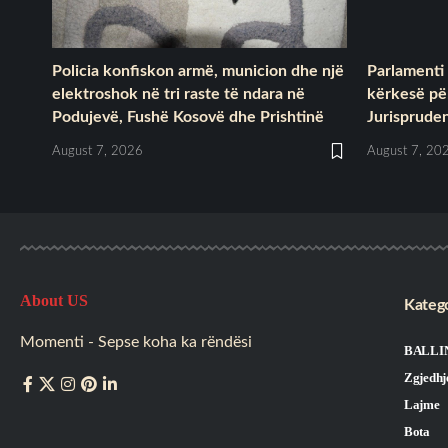
Policia konfiskon armë, municion dhe një
Parlamenti
elektroshok në tri raste të ndara në
kërkesë për
Podujevë, Fushë Kosovë dhe Prishtinë
Jurisprude
August 7, 2026
August 7, 20
About US
Katego
Momenti - Sepse koha ka rëndësi
BALLI
Zgjedhj
Lajme
Bota