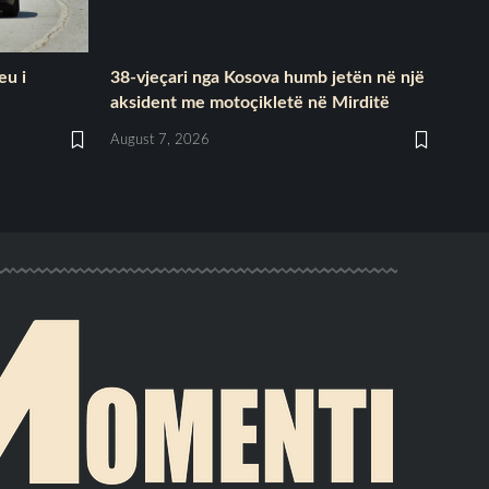
eu i
​38-vjeçari nga Kosova humb jetën në një
aksident me motoçikletë në Mirditë
August 7, 2026