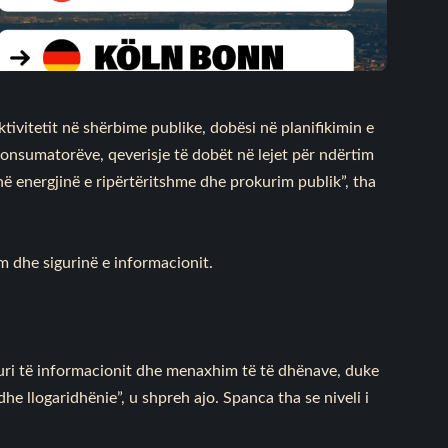
tivitetit në shërbime publike, dobësi në planifikimin e
konsumatorëve, qeverisje të dobët në lejet për ndërtim
në energjinë e ripërtëritshme dhe prokurim publik”, tha
im dhe sigurinë e informacionit.
iguri të informacionit dhe menaxhim të të dhënave, duke
e llogaridhënie”, u shpreh ajo. Spanca tha se niveli i