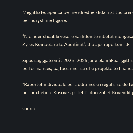
Megjithatë, Spanca përmendi edhe sfida institucional
për ndryshime ligjore.
“Një ndër sfidat kryesore vazhdon të mbetet mungesa 
Zyrës Kombëtare të Auditimit”, tha ajo, raporton rtk.
Sipas saj, gjatë vitit 2025–2026 janë planifikuar gjith
performancës, pajtueshmërisë dhe projekte të financ
“Raportet individuale për auditimet e rregullsisë do t
për buxhetin e Kosovës pritet t’i dorëzohet Kuvendit
source