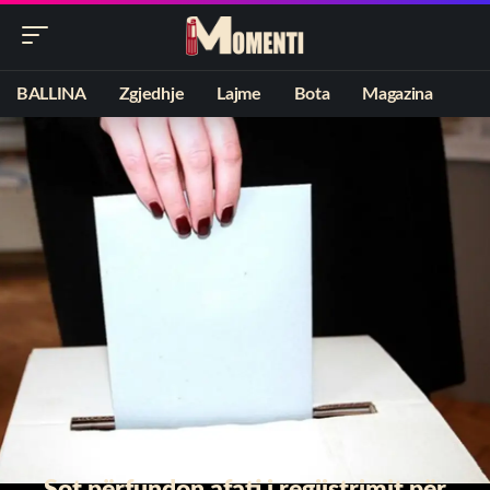
BALLINA
Zgjedhje
Lajme
Bota
Magazina
Sot përfundon afati i regjistrimit për