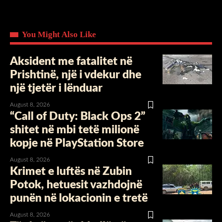
You Might Also Like
Aksident me fatalitet në
Prishtinë, një i vdekur dhe
një tjetër i lënduar
August 8, 2026
“Call of Duty: Black Ops 2”
shitet në mbi tetë milionë
kopje në PlayStation Store
August 8, 2026
Krimet e luftës në Zubin
Potok, hetuesit vazhdojnë
punën në lokacionin e tretë
August 8, 2026