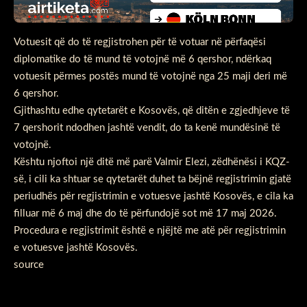
Votuesit që do të regjistrohen për të votuar në përfaqësi
diplomatike do të mund të votojnë më 6 qershor, ndërkaq
votuesit përmes postës mund të votojnë nga 25 maji deri më
6 qershor.
Gjithashtu edhe qytetarët e Kosovës, që ditën e zgjedhjeve të
7 qershorit ndodhen jashtë vendit, do ta kenë mundësinë të
votojnë.
Kështu njoftoi një ditë më parë Valmir Elezi, zëdhënësi i KQZ-
së, i cili ka shtuar se qytetarët duhet ta bëjnë regjistrimin gjatë
periudhës për regjistrimin e votuesve jashtë Kosovës, e cila ka
filluar më 6 maj dhe do të përfundojë sot më 17 maj 2026.
Procedura e regjistrimit është e njëjtë me atë për regjistrimin
e votuesve jashtë Kosovës.
source