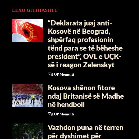
LEXO GJITHASHTU
“Deklarata juaj anti-
Kosovë në Beograd,
shpërfaq profesionin
tënd para se të bëheshe
president”, OVL e UÇK-
së i reagon Zelenskyt
TOP Momenti
Kosova shënon fitore
ndaj Britanisë së Madhe
në hendboll
TOP Momenti
Vazhdon puna në terren
për dyshimet për