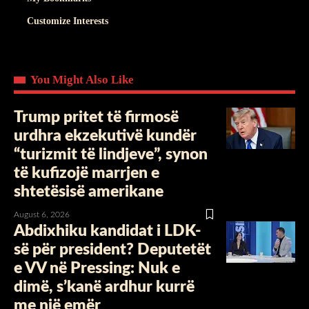
Customize Interests
You Might Also Like
Trump pritet të firmosë
urdhra ekzekutivë kundër
“turizmit të lindjeve”, synon
të kufizojë marrjen e
shtetësisë amerikane
August 6, 2026
Abdixhiku kandidat i LDK-
së për president? Deputetët
e VV në Pressing: Nuk e
dimë, s’kanë ardhur kurrë
me një emër