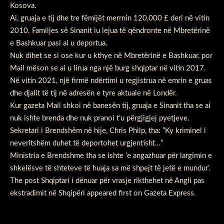
Kosova.
Ai, gruaja e tij dhe tre fëmijët merrnin 120,000 £ deri në vitin
2010. Familjes së Sinanit iu lejua të qëndronte në Mbretërinë
e Bashkuar pasi ai u deportua.
Nuk dihet se si ose kur u kthye në Mbretërinë e Bashkuar, por
Mail mëson se ai u lirua nga një burg shqiptar në vitin 2017.
Në vitin 2021, një firmë ndërtimi u regjistrua në emrin e gruas
dhe djalit të tij në adresën e tyre aktuale në Londër.
Kur gazeta Mail shkoi në banesën tij, gruaja e Sinanit tha se ai
nuk ishte brenda dhe nuk pranoi t’u përgjigjej pyetjeve.
Sekretari i Brendshëm në hije, Chris Philp, tha: “Ky kriminel i
neveritshëm duhet të deportohet urgjentisht…”
Ministria e Brendshme tha se ishte ‘e angazhuar për largimin e
shkelësve të shteteve të huaja sa më shpejt të jetë e mundur’.
The post
Shqiptari i dënuar për vrasje rikthehet në Angli pas
ekstradimit në Shqipëri
appeared first on
Gazeta Express
.