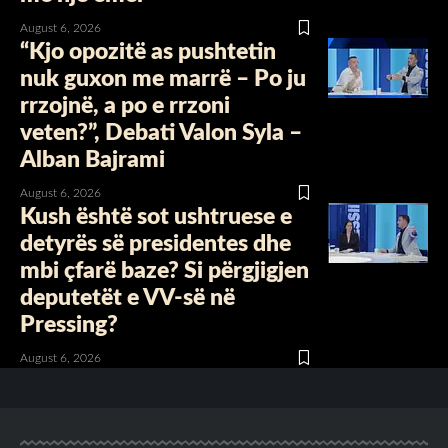
August 6, 2026
“Kjo opozitë as pushtetin
nuk guxon me marrë – Po ju
rrzojnë, a po e rrzoni
veten?”, Debati Valon Syla –
Alban Bajrami
August 6, 2026
Kush është sot ushtruese e
detyrës së presidentes dhe
mbi çfarë baze? Si përgjigjen
deputetët e VV-së në
Pressing?
August 6, 2026