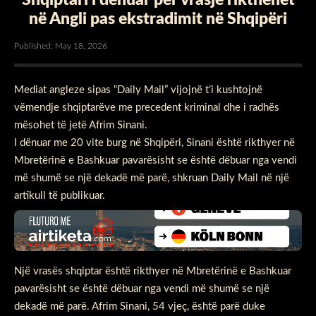
në Angli pas ekstradimit në Shqipëri
Published: May 18, 2026
Mediat angleze sipas “Daily Mail” vijojnë t’i kushtojnë
vëmendje shqiptarëve me precedent kriminal dhe i radhës
mësohet të jetë Afrim Sinani.
I dënuar me 20 vite burg në Shqipëri, Sinani është rikthyer në
Mbretërinë e Bashkuar pavarësisht se është dëbuar nga vendi
më shumë se një dekadë më parë, shkruan Daily Mail në një
artikull të publikuar.
Një vrasës shqiptar është rikthyer në Mbretërinë e Bashkuar
pavarësisht se është dëbuar nga vendi më shumë se një
dekadë më parë. Afrim Sinani, 54 vjeç, është parë duke