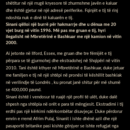
shëtitur në një rrugë kryesore të zhurmshme javën e kaluar
dhe është gjetur në një adresë periferike. Fqinjët e tij të rinj
ndoshta nuk e dinë të kaluarën e tij.
Sinani qëlloi një burrë për hakmarrje dhe u dënua me 20
vjet burg në vitin 1996. Më pas me gruan e tij, hyri
ilegalisht në Mbretërinë e Bashkuar me një kamion në vitin
2000.
Ai jetonte në Ilford, Essex, me gruan dhe tre fëmijët e tij
përpara se të gjurmohej dhe ekstradohej në Shqipëri në vitin
2010. Tani është kthyer në Mbretërinë e Bashkuar, duke jetuar
me familjen e tij në një shtëpi në pronësi të këshillit bashkiak
në verilindje të Londrës , ku pronat janë shitur për më shumë
se 400,000 paund.
Sinani është i vendosur të ruajë një profil të ulët, duke dalë
shpesh nga shtëpia në orët e para të mëngjesit. Ekstradimi i tij
erdhi pas një kërkimi ndërkombëtar disavjeçar. Duke përdorur
emrin e rremë Afrim Pulaj, Sinanit i ishte dhënë azil dhe një
pasaportë britanike pasi kishte gënjyer se ishte refugjat nga