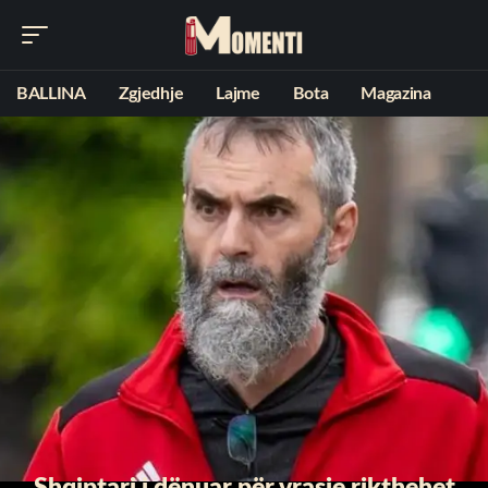
BALLINA
Zgjedhje
Lajme
Bota
Magazina
Shqiptari i dënuar për vrasje rikthehet