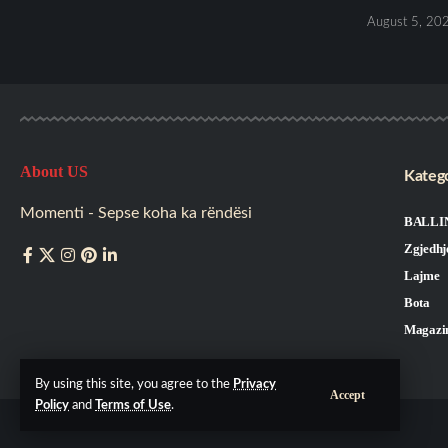
August 5, 20
About US
Katego
Momenti - Sepse koha ka rëndësi
BALLI
Zgjedhj
Lajme
Bota
Magazi
By using this site, you agree to the
Privacy
Accept
Policy
and
Terms of Use
.
©Momenti 2026. All Rights Reserved.