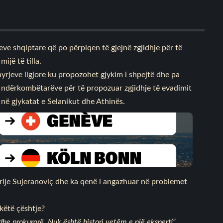
peve shqiptare që po përpiqen të gjejnë zgjidhje për të
ijë të tilla.
hyrjeve ligjore ku propozohet gjykim i shpejtë dhe pa
ë ndërkombëtarëve për të propozuar zgjidhje të evadimit
 në gjykatat e Selanikut dhe Athinës.
trije Sujeranoviç dhe ka qenë i angazhuar në problemet
 këtë çështje?
dhe prokurorë. Nuk është histori vetëm e një eksperti”
,