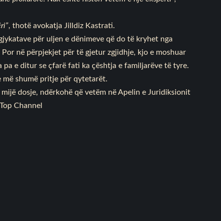
ri”
, thotë avokatja Jilldiz Kastrati.
ykatave për uljen e dënimeve që do të kryhet nga
 Por në përpjekjet për të gjetur zgjidhje, kjo e moshuar
a e ditur se çfarë fati ka çështja e familjarëve të tyre.
 më shumë pritje për qytetarët.
 mijë dosje, ndërkohë që vetëm në Apelin e Juridiksionit
./Top Channel