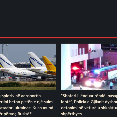
ksploziv në aeroportin
“Shoferi i lënduar rëndë, pasa
rlini heton pistën e një sulmi
lehtë”, Policia e Gjilanit dysho
basadori ukrainas: Kush mund
detonimi në veturë u shkaktua
tër përveç Rusisë?!
shpërthyes