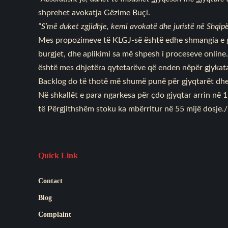
shprehet avokatja Gëzime Buçi.
“S’më duket zgjidhje, kemi avokatë dhe juristë në Shqipë
Mes propozimeve të KLGJ-së është edhe shmangia e gj
burgjet, dhe aplikimi sa më shpesh i proceseve online.
është mes dhjetëra qytetarëve që enden nëpër gjykata p
Backlog do të thotë më shumë punë për gjyqtarët dhe
Në shkallët e para ngarkesa për çdo gjyqtar arrin në 1
të Përgjithshëm stoku ka mbërritur në 55 mijë dosje
Quick Link
Contact
Blog
Complaint