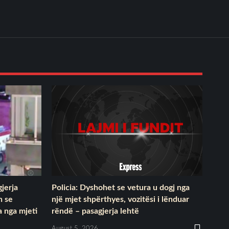
gjerja
Policia: Dyshohet se vetura u dogj nga
n se
një mjet shpërthyes, vozitësi i lënduar
 nga mjeti
rëndë – pasagjerja lehtë
August 5, 2026