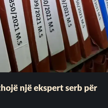
zhojë një ekspert serb për