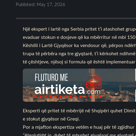
Published: May 17, 2026
Një ekspert i lartë nga Serbia pritet t’i atashohet gru
evaduar stokun e dosjeve që ka mbërritur në mbi 150 m
Këshilli i Lartë Gjyqësor ka vendosur që, përpos ndër
trupa të përbëra nga tre gjyqtarë, t’i kërkohet ndihm
të çështjeve, njësoj si formula që është implementuar
Eksperti që pritet të mbërrijë në Shqipëri quhet Dimi
e stokut gjyqësor në Greqi.
Por a mjafton ekspertiza vetëm e huaj për të zgjidhur
“Absolutisht jo, duhet të mbushet gjyqësori me gjyqtarë 