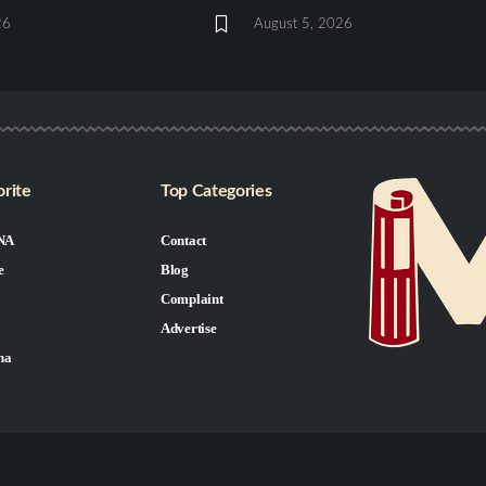
26
August 5, 2026
rite
Top Categories
NA
Contact
e
Blog
Complaint
Advertise
na