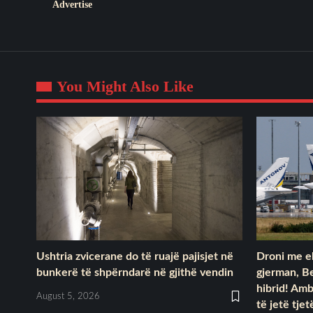
Advertise
You Might Also Like
Ushtria zvicerane do të ruajë pajisjet në
Droni me e
bunkerë të shpërndarë në gjithë vendin
gjerman, Be
hibrid! Am
August 5, 2026
të jetë tje